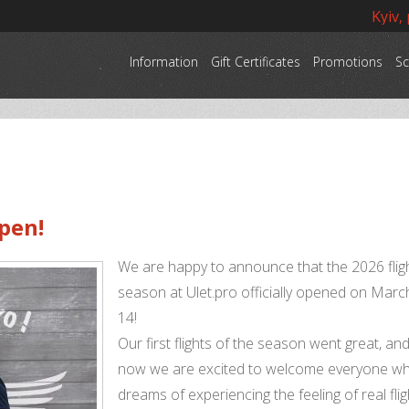
Kyiv,
Information
Gift Certificates
Promotions
Sc
pen!
We are happy to announce that the 2026 flig
season at Ulet.pro officially opened on Marc
14!
Our first flights of the season went great, an
now we are excited to welcome everyone w
dreams of experiencing the feeling of real flig