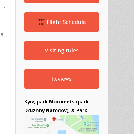
 is
Flight Schedule
ing
Visiting rules
Reviews
Kyiv, park Muromets (park
Druzhby Narodov), X-Park