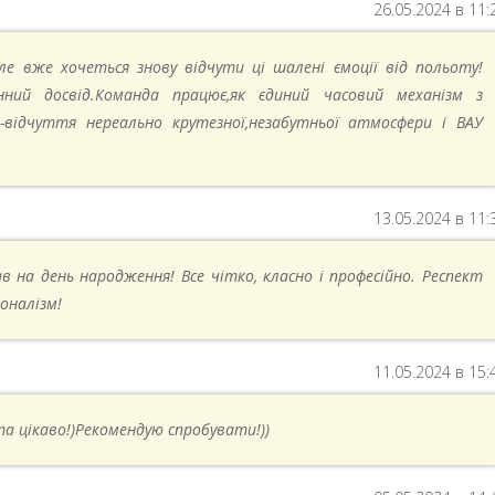
26.05.2024 в 11:
ле вже хочеться знову відчути ці шалені ємоції від польоту!
нний досвід.Команда працює,як єдиний часовий механізм з
відчуття нереально крутезної,незабутньої атмосфери і ВАУ
13.05.2024 в 11:
в на день народження! Все чітко, класно і професійно. Респект
оналізм!
11.05.2024 в 15:
та цікаво!)Рекомендую спробувати!))