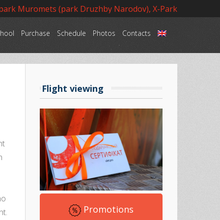
 park Muromets (park Druzhby Narodov), X-Park
hool
Purchase
Schedule
Photos
Contacts
Language
Flight viewing
ht
h
d
ho
Promotions
ht.