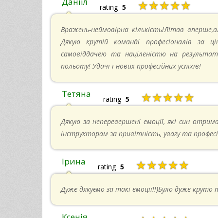
Даніїл
★★★★★
rating
5
Вражень-неймовірна кількість!Літав вперше,а
Дякую крутій команді професіоналів за ці
самовіддачею та націленістю на результат-
польоту! Удачі і нових професійних успіхів!
Тетяна
★★★★★
rating
5
Дякую за неперевершені емоції, які син отрима
інструкторам за привітність, увагу та професі
Ірина
★★★★★
rating
5
Дуже дякуємо за такі емоції!!)Було дуже круто 
Ксенія