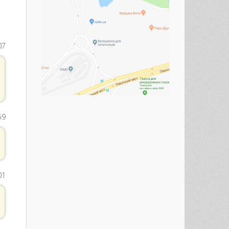
07
59
01