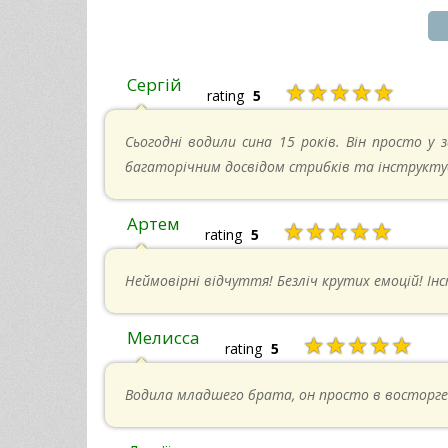
Сергій
★★★★★
rating
5
Сьогодні водили сина 15 років. Він просто у з
багаторічним досвідом стрибків та інструкту
Артем
★★★★★
rating
5
Неймовірні відчуття! Безліч крутих емоцій! Ін
Мелисса
★★★★★
rating
5
Водила младшего брата, он просто в восторге