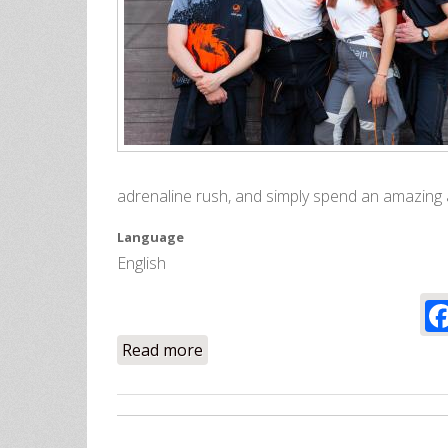
adrenaline rush, and simply spend an amazing
Language
English
Read more
about The 2026 Flight Season Is