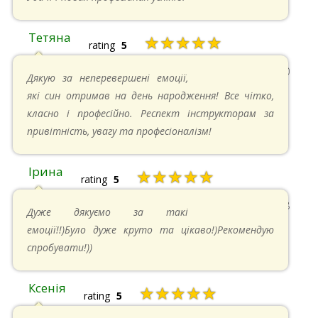
Тетяна
★★★★★
rating
5
13.05.2024 в 11:30
Дякую за неперевершені емоції,
які син отримав на день народження! Все чітко,
класно і професійно. Респект інструкторам за
привітність, увагу та професіоналізм!
Ірина
★★★★★
rating
5
11.05.2024 в 15:48
Дуже дякуємо за такі
емоції!!)Було дуже круто та цікаво!)Рекомендую
спробувати!))
Ксенія
★★★★★
rating
5