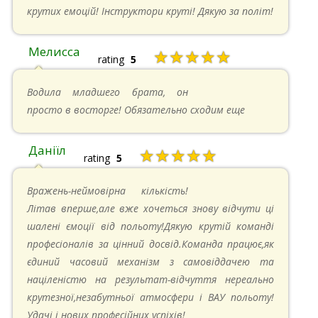
крутих емоцій! Інструктори круті! Дякую за політ!
Мелисса
★★★★★
rating
5
16.06.2024 в 18:01
Водила младшего брата, он
просто в восторге! Обязательно сходим еще
Даніїл
★★★★★
rating
5
26.05.2024 в 11:21
Вражень-неймовірна кількість!
Літав вперше,але вже хочеться знову відчути ці
шалені ємоції від польоту!Дякую крутій команді
професіоналів за цінний досвід.Команда працює,як
єдиний часовий механізм з самовіддачею та
націленістю на результат-відчуття нереально
крутезної,незабутньої атмосфери і ВАУ польоту!
Удачі і нових професійних успіхів!