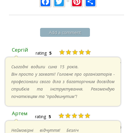
Facebook
Twitter
Pinterest
Share
Add a comment
Сергій
★★★★★
rating
5
20.04.2025 в 17:07
Сьогодні водили сина 15 років.
Він просто у захваті! Головне про організаторів -
професіонали свого діла з багаторічним досвідом
стрибків та інструктування. Рекомендую
початківцям та "продвинутим"!
Артем
★★★★★
rating
5
22.06.2024 в 15:59
Неймовірні відчуття! Безліч