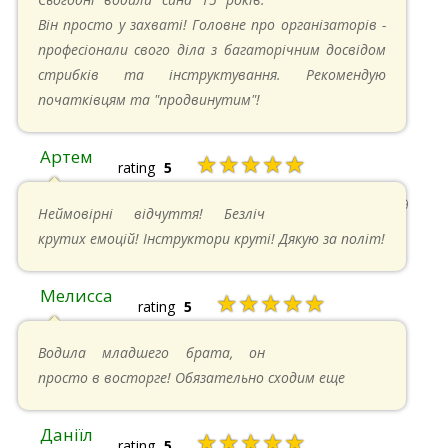
Він просто у захваті! Головне про організаторів -
професіонали свого діла з багаторічним досвідом
стрибків та інструктування. Рекомендую
початківцям та "продвинутим"!
Артем
★★★★★
rating
5
22.06.2024 в 15:59
Неймовірні відчуття! Безліч
крутих емоцій! Інструктори круті! Дякую за політ!
Мелисса
★★★★★
rating
5
16.06.2024 в 18:01
Водила младшего брата, он
просто в восторге! Обязательно сходим еще
Даніїл
★★★★★
rating
5