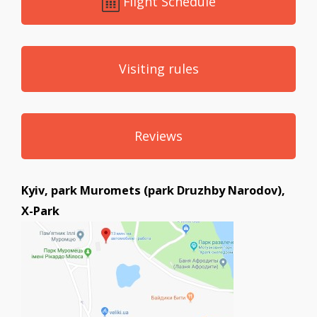
Flight Schedule
Visiting rules
Reviews
Kyiv, park Muromets (park Druzhby Narodov),
X-Park