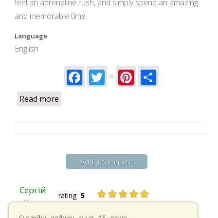
feel an adrenaline rush, and simply spend an amazing
and memorable time.
Language
English
Facebook
Twitter
Pinterest
Share
Read more
about The 2026 Flight Season Is Open!
Add a comment
Сергій
★★★★★
rating
5
20.04.2025 в 17:07
Сьогодні водили сина 15 років.