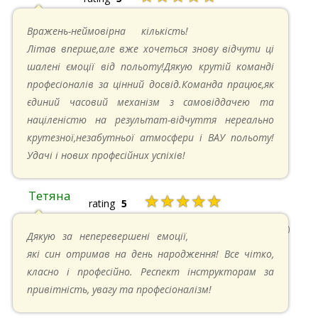
26.05.2024 в 11:21
Вражень-неймовірна кількість!
Літав вперше,але вже хочеться знову відчути ці
шалені ємоції від польоту!Дякую крутій команді
професіоналів за цінний досвід.Команда працює,як
єдиний часовий механізм з самовіддачею та
націленістю на результат-відчуття нереально
крутезної,незабутньої атмосфери і ВАУ польоту!
Удачі і нових професійних успіхів!
Тетяна
★★★★★
rating
5
13.05.2024 в 11:30
Дякую за неперевершені емоції,
які син отримав на день народження! Все чітко,
класно і професійно. Респект інструкторам за
привітність, увагу та професіоналізм!