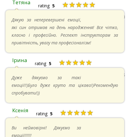
Тетяна
★★★★★
rating
5
13.05.2024 в 11:30
Дякую за неперевершені емоції,
які син отримав на день народження! Все чітко,
класно і професійно. Респект інструкторам за
привітність, увагу та професіоналізм!
Ірина
★★★★★
rating
5
11.05.2024 в 15:48
Дуже дякуємо за такі
емоції!!)Було дуже круто та цікаво!)Рекомендую
спробувати!))
Ксенія
★★★★★
rating
5
05.05.2024 в 14:41
Ви неймовірні! Дякуємо за
емоції!!!!!!