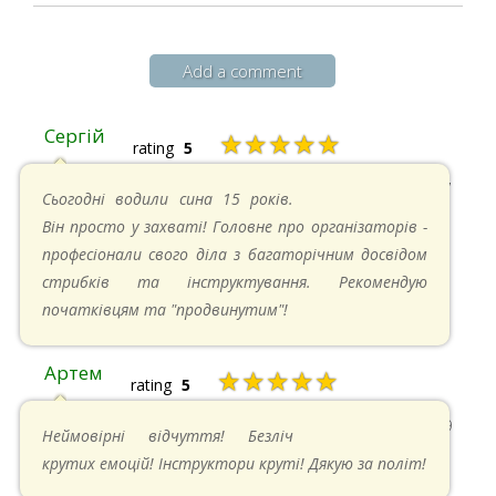
Add a comment
Сергій
★★★★★
rating
5
20.04.2025 в 17:07
Сьогодні водили сина 15 років.
Він просто у захваті! Головне про організаторів -
професіонали свого діла з багаторічним досвідом
стрибків та інструктування. Рекомендую
початківцям та "продвинутим"!
Артем
★★★★★
rating
5
22.06.2024 в 15:59
Неймовірні відчуття! Безліч
крутих емоцій! Інструктори круті! Дякую за політ!