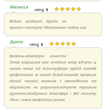
Мелисса
★★★★★
rating
5
16.06.2024 в 18:01
Водила младшего брата, он
просто в восторге! Обязательно сходим еще
Даніїл
★★★★★
rating
5
26.05.2024 в 11:21
Вражень-неймовірна кількість!
Літав вперше,але вже хочеться знову відчути ці
шалені ємоції від польоту!Дякую крутій команді
професіоналів за цінний досвід.Команда працює,як
єдиний часовий механізм з самовіддачею та
націленістю на результат-відчуття нереально
крутезної,незабутньої атмосфери і ВАУ польоту!
Удачі і нових професійних успіхів!