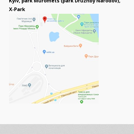
Kyiv, park Muromets (park Druzhby Narodov),
X-Park