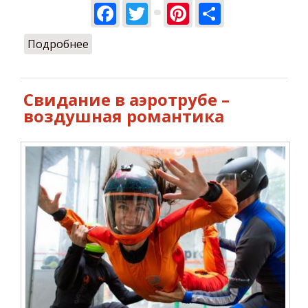
Facebook
Twitter
Pinterest
Share
Подробнее
о Сезон полетов 2024 закрыт!
Свидание в аэротрубе –
воздушная романтика