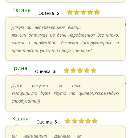
Тетяна
★★★★★
Оценка
5
13.05.2024 в 11:30
Дякую за неперевершені емоції,
які син отримав на день народження! Все чітко,
класно і професійно. Респект інструкторам за
привітність, увагу та професіоналізм!
Ірина
★★★★★
Оценка
5
11.05.2024 в 15:48
Дуже дякуємо за такі
емоції!!)Було дуже круто та цікаво!)Рекомендую
спробувати!))
Ксенія
★★★★★
Оценка
5
05.05.2024 в 14:41
Ви неймовірні! Дякуємо за