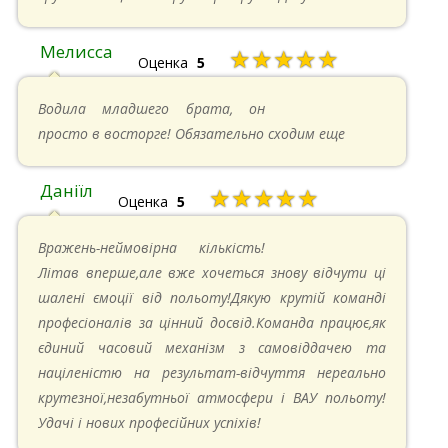
Мелисса
★★★★★
Оценка
5
16.06.2024 в 18:01
Водила младшего брата, он
просто в восторге! Обязательно сходим еще
Даніїл
★★★★★
Оценка
5
26.05.2024 в 11:21
Вражень-неймовірна кількість!
Літав вперше,але вже хочеться знову відчути ці
шалені ємоції від польоту!Дякую крутій команді
професіоналів за цінний досвід.Команда працює,як
єдиний часовий механізм з самовіддачею та
націленістю на результат-відчуття нереально
крутезної,незабутньої атмосфери і ВАУ польоту!
Удачі і нових професійних успіхів!