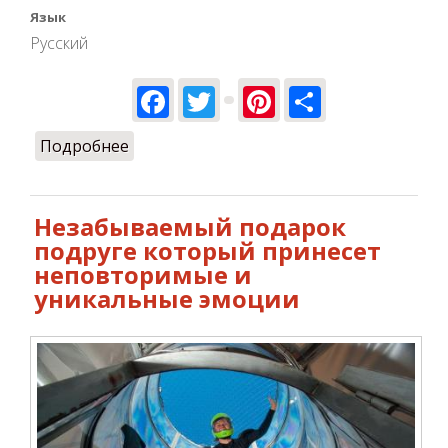
Язык
Русский
Facebook
Twitter
Pinterest
Share
Подробнее
о -20% к Женскому дню
Незабываемый подарок
подруге который принесет
неповторимые и
уникальные эмоции