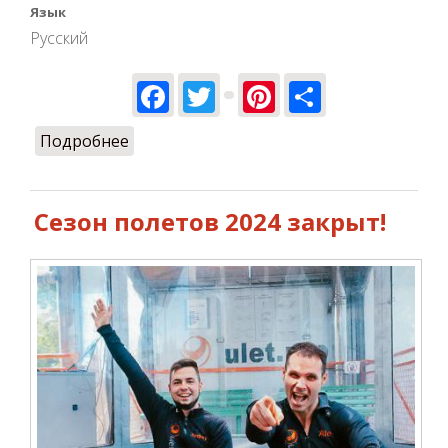
Язык
Русский
Facebook
Twitter
Pinterest
Share
Подробнее
о Незабываемый подарок подруге
который принесет неповторимые и
уникальные эмоции
Сезон полетов 2024 закрыт!