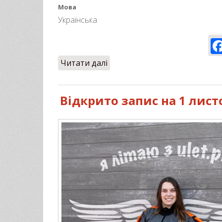
Мова
Українська
Читати далі
про Будь-який день може ста
Відкрито запис на 1 лис