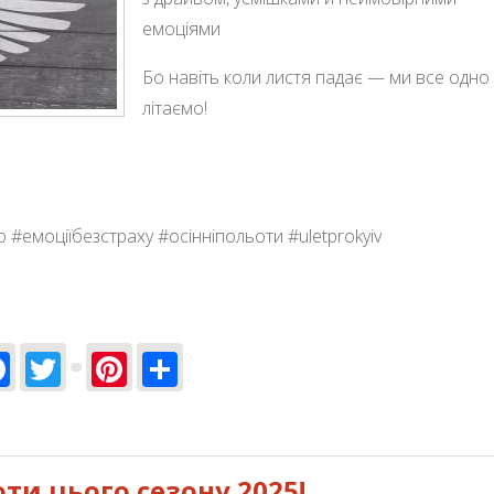
емоціями
Бо навіть коли листя падає — ми все одно
літаємо!
 #емоціїбезстраху #осінніпольоти #uletprokyiv
Facebook
Twitter
Pinterest
Share
топада
оти цього сезону 2025!