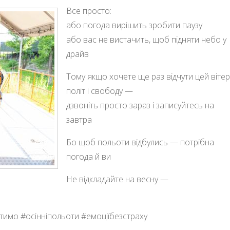
Все просто:
або погода вирішить зробити паузу
або вас не вистачить, щоб підняти небо у
драйв
Тому якщо хочете ще раз відчути цей вітер
політ і свободу —
дзвоніть просто зараз і записуйтесь на
завтра
Бо щоб польоти відбулись — потрібна
погода й ви
Не відкладайте на весну —
тимо #осінніпольоти #емоціїбезстраху