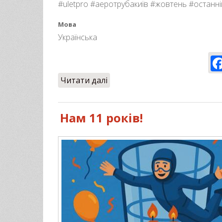
#uletpro #аеротрубакиїв #жовтень #останн
Мова
Українська
Читати далі
про Це останні недільні поль
Нам 11 років!