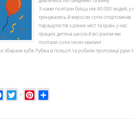
дивлячись на пандемію та війну.
З нами політали більш ніж 60.000 людей, у 
тренувались й виросли сотні спортсменів
парашутистів з різних міст та країн, у нас
працює дитяча школа й всі разом ми
політали сотні тисяч хвилин!
и збирали кубік Рубіка в польоті та робили пропозиції руки т
Facebook
Twitter
Pinterest
Share