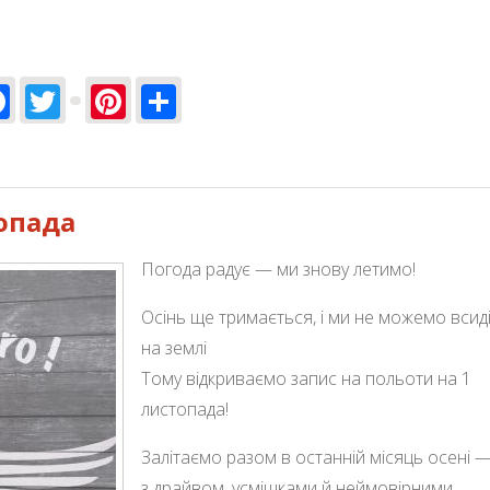
Facebook
Twitter
Pinterest
Share
ти останнім у цьому сезоні!
топада
Погода радує — ми знову летимо!
Осінь ще тримається, і ми не можемо всид
на землі
Тому відкриваємо запис на польоти на 1
листопада!
Залітаємо разом в останній місяць осені 
з драйвом, усмішками й неймовірними