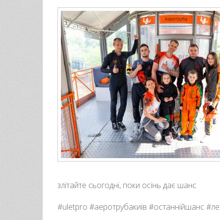
злітайте сьогодні, поки осінь дає шанс
#uletpro #аеротрубакиїв #останнійшанс #ле