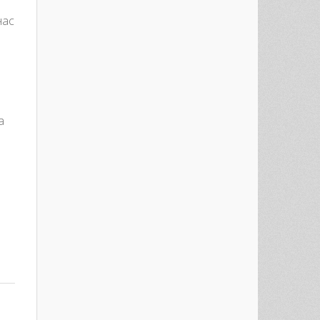
нас
а