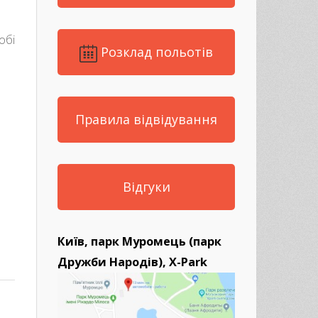
обі
Розклад польотів
Правила відвідування
Відгуки
Київ, парк Муромець (парк
Дружби Народів), X-Park