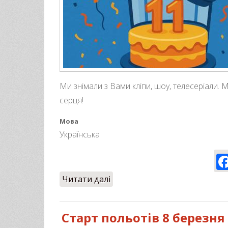
Ми знімали з Вами кліпи, шоу, телесеріали. М
серця!
Мова
Українська
Читати далі
про Нам 11 років!
Старт польотів 8 березня