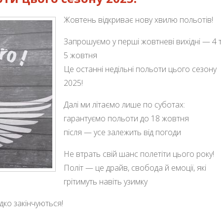
Жовтень відкриває нову хвилю польотів!
Запрошуємо у перші жовтневі вихідні — 4 
5 жовтня
Це останні недільні польоти цього сезону
2025!
Далі ми літаємо лише по суботах:
гарантуємо польоти до 18 жовтня
після — усе залежить від погоди
Не втрать свій шанс полетіти цього року!
Політ — це драйв, свобода й емоції, які
грітимуть навіть узимку
ко закінчуються!