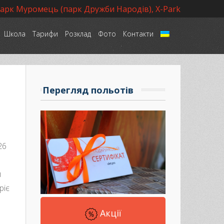
парк Муромець (парк Дружби Народів), X-Park
Школа
Тарифи
Розклад
Фото
Контакти
Language
Перегляд польотів
26
и
ріє
Акції