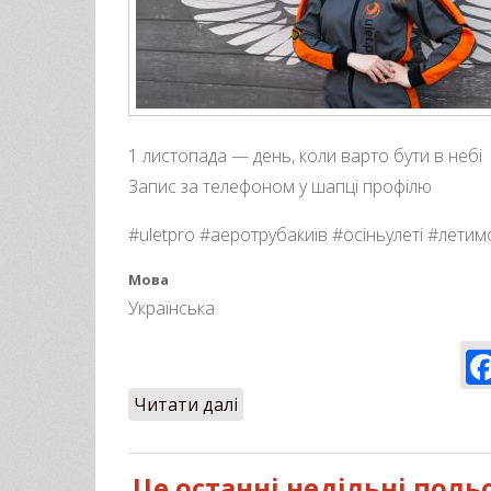
1 листопада — день, коли варто бути в небі
Запис за телефоном у шапці профілю
#uletpro #аеротрубакиїв #осіньулеті #летимо
Мова
Українська
Читати далі
про Відкрито запис на 1 лис
Це останні недільні поль