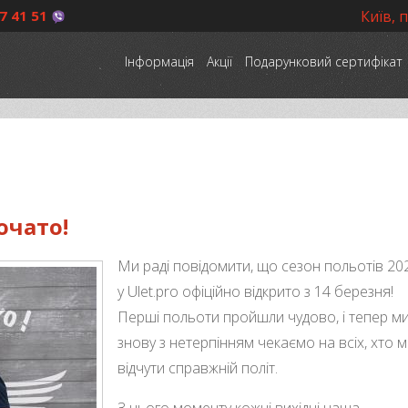
7 41 51
Київ, 
Інформація
Акції
Подарунковий сертифікат
очато!
Ми раді повідомити, що сезон польотів 20
у Ulet.pro офіційно відкрито з 14 березня!
Перші польоти пройшли чудово, і тепер м
знову з нетерпінням чекаємо на всіх, хто м
відчути справжній політ.
З цього моменту кожні вихідні наша