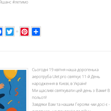
ійшанс #летимо
Facebook
Twitter
Pinterest
Share
оти цього сезону 2025!
Сьогодні 19 квітня наша дорогенька
аеротруба Ulet.pro святкує 11-й День
народження в Києві, в Україні!
Ми щасливі святкувати цей день з Вами! В
польоті!
Завдяки Вам та нашим Героям -ми досі є -