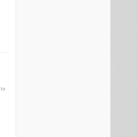
іти
—