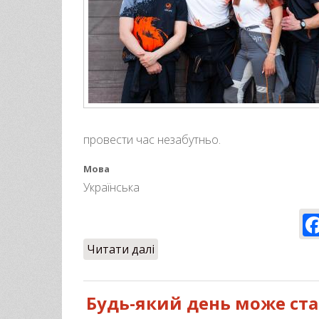
провести час незабутньо.
Мова
Українська
Читати далі
про Сезон польотів 2026 роз
Будь-який день може стат