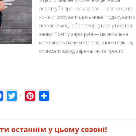
аеротруба працює для вас — для тих, хто
хоче спробувати щось нове, подарувати с
яскраві емоції або повернутися у повітря
знову. Політ у аеротрубі — це унікальна
можливість відчути стан вільного падіння,
отримати заряд адреналіну та просто
Facebook
Twitter
Pinterest
Share
почато!
и останнім у цьому сезоні!