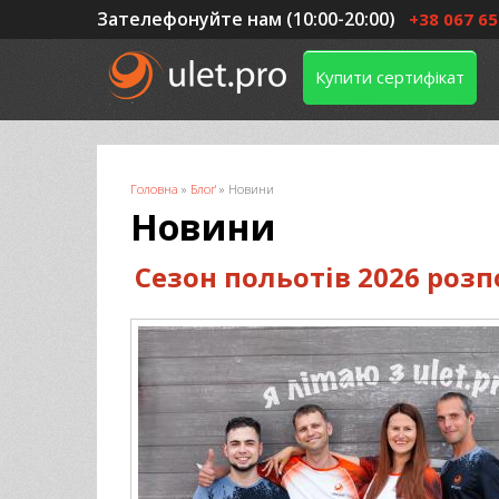
Зателефонуйте нам (10:00-20:00)
+38 067 65
Купити сертифікат
Ви є тут
Головна
»
Блоґ
»
Новини
Новини
Сезон польотів 2026 розп