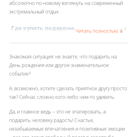
абсолютно по-новому взглянуть на современный
экстремальный отдых.
Где купить подарочный сертификат на
Читать полностью ⇓
полет?
У такого решения есть несколько достаточно
Знакомая ситуация: не знаете, что подарить на
приятных и неожиданных последствий, которые
День рождения или другое знаменательное
точно не оставят вас равнодушными:
событие?
Во-первых, это оригинально. Несмотря на то,
А, возможно, хотите сделать приятное другу просто
что это развлечение невероятно интересное,
так? Сейчас сложно кого-либо чем-то удивить.
оно еще не получило слишком широкого
распространения. Поэтому Вы не будете
Да, и главное ведь – это не эпатировать, а
опасаться того, что вам или вашей семье
подарить человеку радость! Счастье,
станет скучно. Или, что именинник, которого Вы
незабываемые впечатления и позитивные эмоции
собираетесь поздравить, уже неоднократно