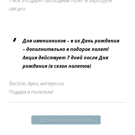
– все это дарит свободный полет в аэротрубе
летал в аэродинамической трубе.
ulet.pro.
Во-вторых, это экстремально. И, что самое
главное, безопасно. Так что, если ваши дети
постоянно просят у вас попробовать что-
нибудь новенькое или вообще мечтают о
Для именинников – в их День рождения
прыжке с парашютом, предложите им такую
– дополнительно в подарок полет!
мини-тренировку, экстремальный подарок. Она
Акция действует 7 дней после Дня
подходит даже самым маленьким, при условии,
рождения (в сезон полетов)
что они действительно хотят полетать и будут
прислушиваться к рекомендациям
Весело, ярко, интересно.
инструкторов.
Подари и полетели!
В-третьих, это вполне приемлемо и доступно по
стоимости. Особенно, если учесть, что
цена
полёта в аэродинамической трубе
зависит от
Добавить комментарий
типа приобретенного пакета, количества
участников и т.п. Каждый сможет позволить