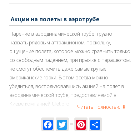
Акции на полеты в аэротрубе
Парение в аэродинамической трубе, трудно
назвать рядовым аттракционом, поскольку,
ощущение полета, которое можно сравнить только
со свободным падением, при прыжке с парашютом,
не смогут обеспечить даже самые крутые
американские горки. В этом всегда можно
убедиться, воспользовавшись акцией на полет в
аэродинамической трубе, предоставляемой в
Киеве компанией Ulet.pro.
Читать полностью ⇓
Бытует мнение, что посещение аэротрубы –
Facebook
Twitter
Pinterest
Share
удовольствие не из дешевых. Однако, первое
посещение аттракциона, полностью меняет к нему