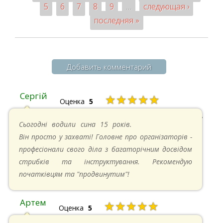
5
6
7
8
9
…
следующая ›
последняя »
Добавить комментарий
Сергій
★★★★★
Оценка
5
20.04.2025 в 17:07
Сьогодні водили сина 15 років.
Він просто у захваті! Головне про організаторів -
професіонали свого діла з багаторічним досвідом
стрибків та інструктування. Рекомендую
початківцям та "продвинутим"!
Артем
★★★★★
Оценка
5