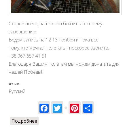
Скорее всего, наш сезон близится к своему
завершению.
Ведем запись на 12-13 ноября и пока все.
Тому, кто мечтал полетать - поскорее звоните.
+38 067 657 41 51
Благодаря Вашим полётам мы можем донатить для
нашей Победы!
Язык
Русский
Facebook
Twitter
Pinterest
Share
Подробнее
о Закрытие сезона полетов 2022 года
или нет?