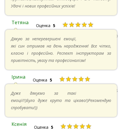
Удачі і нових професійних успіхів!
Тетяна
★★★★★
Оценка
5
13.05.2024 в 11:30
Дякую за неперевершені емоції,
які син отримав на день народження! Все чітко,
класно і професійно. Респект інструкторам за
привітність, увагу та професіоналізм!
Ірина
★★★★★
Оценка
5
11.05.2024 в 15:48
Дуже дякуємо за такі
емоції!!)Було дуже круто та цікаво!)Рекомендую
спробувати!))
Ксенія
★★★★★
Оценка
5