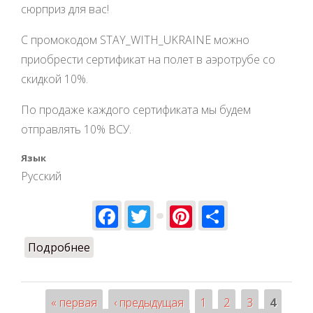
сюрприз для вас!
С промокодом STAY_WITH_UKRAINE можно
приобрести сертификат на полет в аэротрубе со
скидкой 10%.
По продаже каждого сертификата мы будем
отправлять 10% ВСУ.
Язык
Русский
Facebook
Twitter
Pinterest
Share
Подробнее
о 10% для наших ЗСУ
« первая
‹ предыдущая
1
2
3
4
Страницы