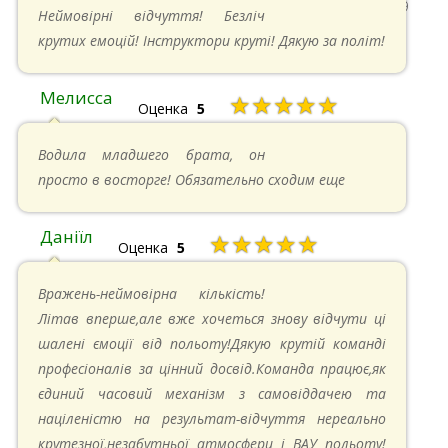
22.06.2024 в 15:59
Неймовірні відчуття! Безліч
крутих емоцій! Інструктори круті! Дякую за політ!
Мелисса
★★★★★
Оценка
5
16.06.2024 в 18:01
Водила младшего брата, он
просто в восторге! Обязательно сходим еще
Даніїл
★★★★★
Оценка
5
26.05.2024 в 11:21
Вражень-неймовірна кількість!
Літав вперше,але вже хочеться знову відчути ці
шалені ємоції від польоту!Дякую крутій команді
професіоналів за цінний досвід.Команда працює,як
єдиний часовий механізм з самовіддачею та
націленістю на результат-відчуття нереально
крутезної,незабутньої атмосфери і ВАУ польоту!