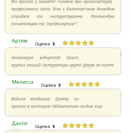
Він просто у захваті! Головне про організаторів -
професіонали свого діла з багаторічним досвідом
стрибків та інструктування. Рекомендую
початківцям та "продвинутим"!
Артем
★★★★★
Оценка
5
22.06.2024 в 15:59
Неймовірні відчуття! Безліч
крутих емоцій! Інструктори круті! Дякую за політ!
Мелисса
★★★★★
Оценка
5
16.06.2024 в 18:01
Водила младшего брата, он
просто в восторге! Обязательно сходим еще
Даніїл
★★★★★
Оценка
5