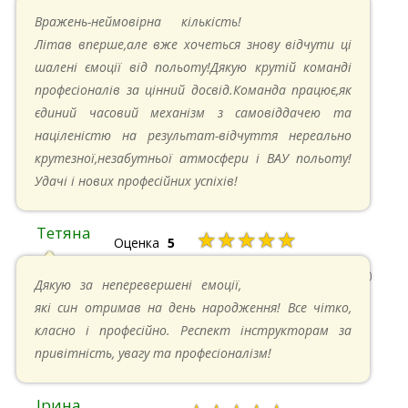
26.05.2024 в 11:21
Вражень-неймовірна кількість!
Літав вперше,але вже хочеться знову відчути ці
шалені ємоції від польоту!Дякую крутій команді
професіоналів за цінний досвід.Команда працює,як
єдиний часовий механізм з самовіддачею та
націленістю на результат-відчуття нереально
крутезної,незабутньої атмосфери і ВАУ польоту!
Удачі і нових професійних успіхів!
Тетяна
★★★★★
Оценка
5
13.05.2024 в 11:30
Дякую за неперевершені емоції,
які син отримав на день народження! Все чітко,
класно і професійно. Респект інструкторам за
привітність, увагу та професіоналізм!
Ірина