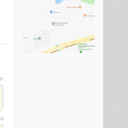
07
59