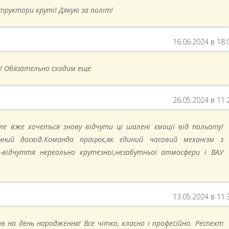
структори круті! Дякую за політ!
16.06.2024 в 18:
! Обязательно сходим еще
26.05.2024 в 11:
ле вже хочеться знову відчути ці шалені ємоції від польоту!
нний досвід.Команда працює,як єдиний часовий механізм з
відчуття нереально крутезної,незабутньої атмосфери і ВАУ
13.05.2024 в 11:
в на день народження! Все чітко, класно і професійно. Респект