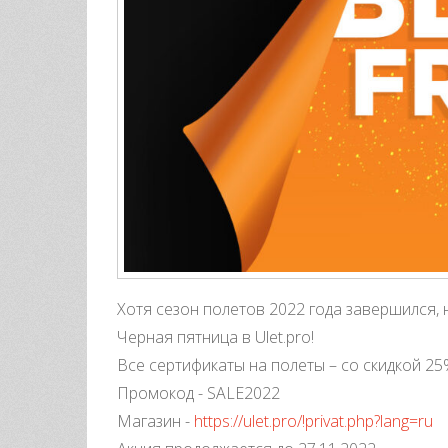
Хотя сезон полетов 2022 года завершился, н
Черная пятница в Ulet.pro!
Все сертификаты на полеты – со скидкой 25
Промокод - SALE2022
Магазин -
https://ulet.pro/!privat.php?lang=ru