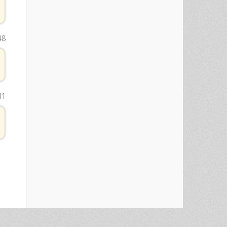
48
41