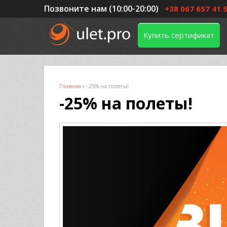
Позвоните нам (10:00-20:00)
+38 067 657 41 
Купить сертификат
Вы здесь
Главная
»
-25% на полеты!
-25% на полеты!