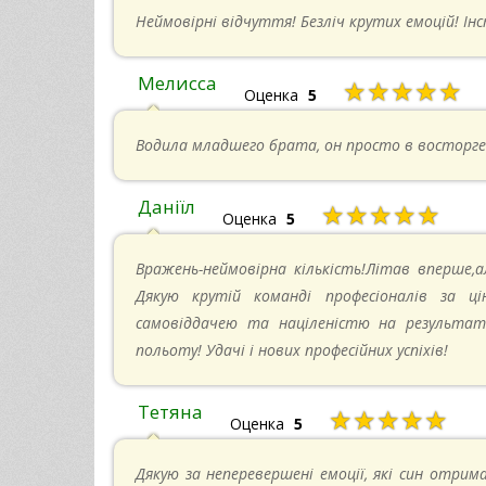
Неймовірні відчуття! Безліч крутих емоцій! Ін
Мелисса
★★★★★
Оценка
5
Водила младшего брата, он просто в восторге
Даніїл
★★★★★
Оценка
5
Вражень-неймовірна кількість!Літав вперше,а
Дякую крутій команді професіоналів за ці
самовіддачею та націленістю на результат-
польоту! Удачі і нових професійних успіхів!
Тетяна
★★★★★
Оценка
5
Дякую за неперевершені емоції, які син отрима