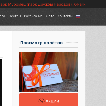
парк Муромец (парк Дружбы Народов), X-Park
ола
Тарифы
Расписание
Фото
Контакты
Язык
Просмотр полётов
Акции