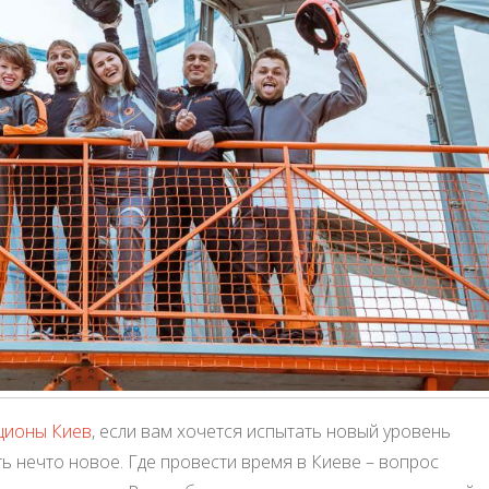
ционы Киев
, если вам хочется испытать новый уровень
ть нечто новое. Где провести время в Киеве – вопрос