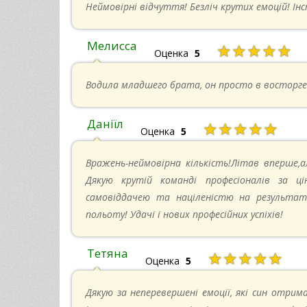
Неймовірні відчуття! Безліч крутих емоцій! Ін
Мелисса
★★★★★
Оценка
5
Водила младшего брата, он просто в восторге
Даніїл
★★★★★
Оценка
5
Вражень-неймовірна кількість!Літав вперше,а
Дякую крутій команді професіоналів за ці
самовіддачею та націленістю на результат-
польоту! Удачі і нових професійних успіхів!
Тетяна
★★★★★
Оценка
5
Дякую за неперевершені емоції, які син отрима