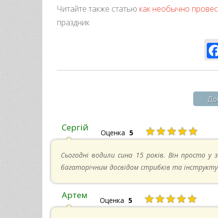
Читайте также статью
как необычно провес
праздник
До
Сергій
★★★★★
Оценка
5
Сьогодні водили сина 15 років. Він просто у з
багаторічним досвідом стрибків та інструкту
Артем
★★★★★
Оценка
5