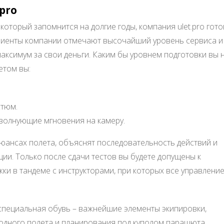
pro
 который запомнится на долгие годы, компания ulet.pro гот
лиенты компании отмечают высочайший уровень сервиса и
аксимум за свои деньги. Каким бы уровнем подготовки вы 
етом вы:
стюм.
 волнующие мгновения на камеру.
юансах полета, объяснят последовательность действий и
ии. Только после сдачи тестов вы будете допущены к
ки в тандеме с инструкторами, при которых все управлени
специальная обувь – важнейшие элементы экипировки,
дного полета и планирования под куполом парашюта.