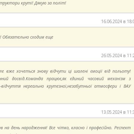
структори круті! Дякую за політ!
16.06.2024 в 18:
! Обязательно сходим еще
26.05.2024 в 11:
ле вже хочеться знову відчути ці шалені ємоції від польоту!
нний досвід.Команда працює,як єдиний часовий механізм з
відчуття нереально крутезної,незабутньої атмосфери і ВАУ
13.05.2024 в 11:
в на день народження! Все чітко, класно і професійно. Респект