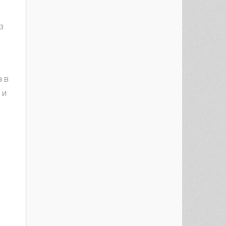
з
а в
 и