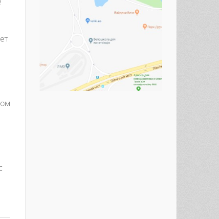
е
ет
том
с