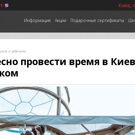
51
Киев, 
Информация
Акции
Подарочные сертификаты
Шк
ушкой и ребенком
есно провести время в Кие
нком