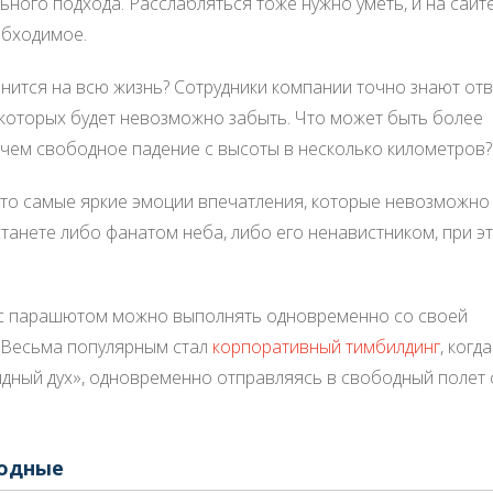
ого подхода. Расслабляться тоже нужно уметь, и на сайт
обходимое.
мнится на всю жизнь? Сотрудники компании точно знают отв
о которых будет невозможно забыть. Что может быть более
чем свободное падение с высоты в несколько километров?
– это самые яркие эмоции впечатления, которые невозможно
станете либо фанатом неба, либо его ненавистником, при э
ки с парашютом можно выполнять одновременно со своей
. Весьма популярным стал
корпоративный тимбилдинг
, когда
дный дух», одновременно отправляясь в свободный полет 
ходные