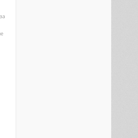
ова
не
е