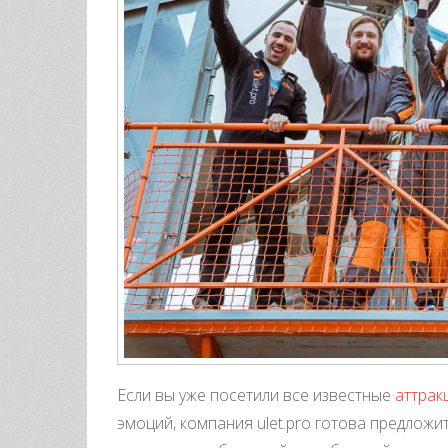
Если вы уже посетили все известные
аттрак
эмоций, компания ulet.pro готова предложи