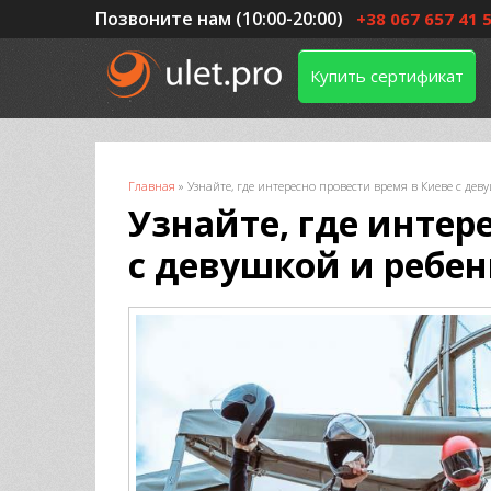
Позвоните нам (10:00-20:00)
+38 067 657 41 
Купить сертификат
Вы здесь
Главная
»
Узнайте, где интересно провести время в Киеве с дев
Узнайте, где интер
с девушкой и ребе