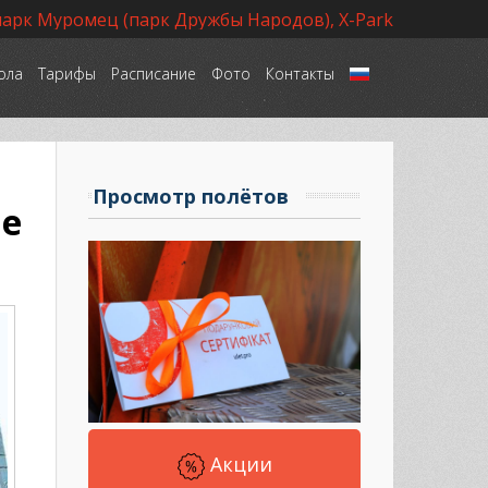
парк Муромец (парк Дружбы Народов), X-Park
ола
Тарифы
Расписание
Фото
Контакты
Язык
Просмотр полётов
ве
Акции