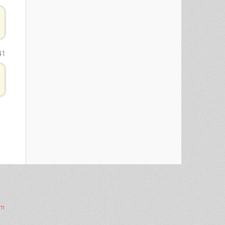
41
om