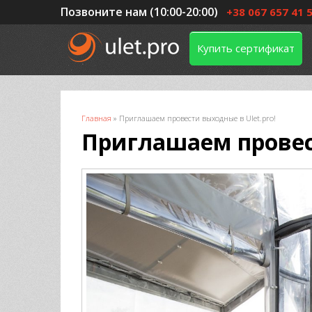
Позвоните нам (10:00-20:00)
+38 067 657 41 
Купить сертификат
Вы здесь
Главная
»
Приглашаем провести выходные в Ulet.pro!
Приглашаем провест