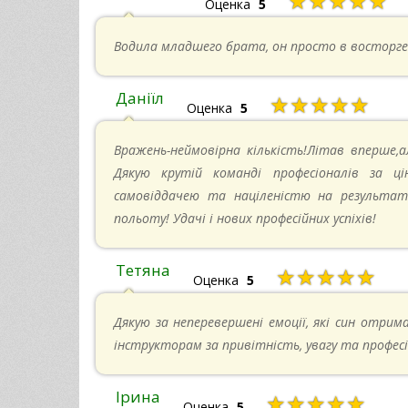
★★★★★
Оценка
5
Водила младшего брата, он просто в восторге
Даніїл
★★★★★
Оценка
5
Вражень-неймовірна кількість!Літав вперше,а
Дякую крутій команді професіоналів за ці
самовіддачею та націленістю на результат-
польоту! Удачі і нових професійних успіхів!
Тетяна
★★★★★
Оценка
5
Дякую за неперевершені емоції, які син отрима
інструкторам за привітність, увагу та професі
Ірина
★★★★★
Оценка
5