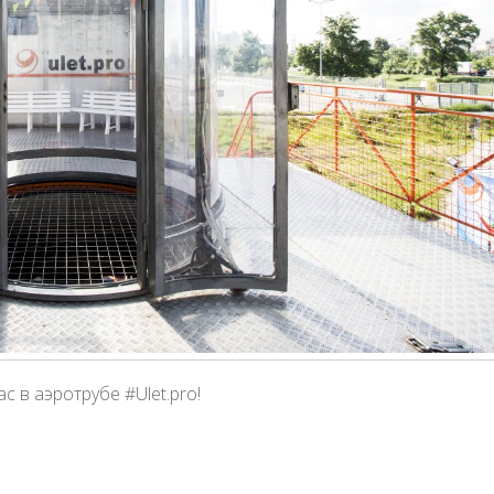
 в аэротрубе #Ulet.pro!