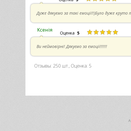
Дуже дякуємо за такі емоції!!)Було дуже круто 
Ксенія
★★★★★
Оценка
5
Ви неймовірні! Дякуємо за емоції!!!!!!
Отзывы:
250
шт., Оценка:
5
А