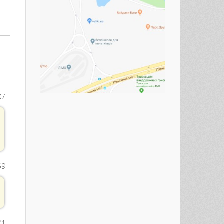
07
59
01