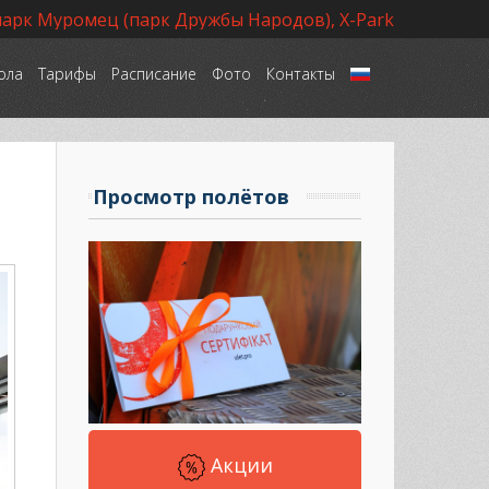
парк Муромец (парк Дружбы Народов), X-Park
ола
Тарифы
Расписание
Фото
Контакты
Язык
Просмотр полётов
Акции