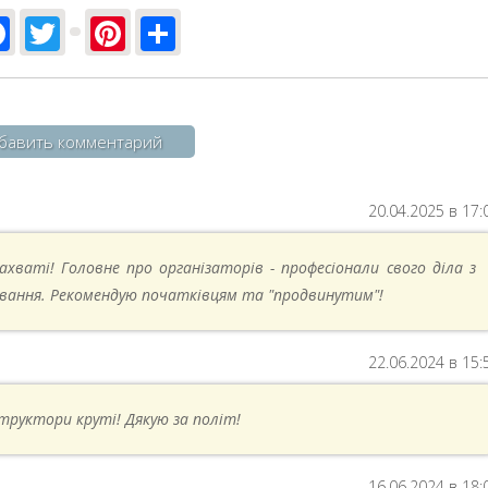
Facebook
Twitter
Pinterest
Share
бавить комментарий
20.04.2025 в 17:
ахваті! Головне про організаторів - професіонали свого діла з
вання. Рекомендую початківцям та "продвинутим"!
22.06.2024 в 15:
структори круті! Дякую за політ!
16.06.2024 в 18: