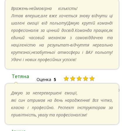
26.05.2024 в 11:21
Вражень-неймовірна кількість!
Літав вперше,але вже хочеться знову відчути ці
шалені ємоції від польоту!Дякую крутій команді
професіоналів за цінний досвід.Команда працює,як
єдиний часовий механізм з самовіддачею та
націленістю на результат-відчуття нереально
крутезної,незабутньої атмосфери і ВАУ польоту!
Удачі і нових професійних успіхів!
Тетяна
★★★★★
Оценка
5
13.05.2024 в 11:30
Дякую за неперевершені емоції,
які син отримав на день народження! Все чітко,
класно і професійно. Респект інструкторам за
привітність, увагу та професіоналізм!