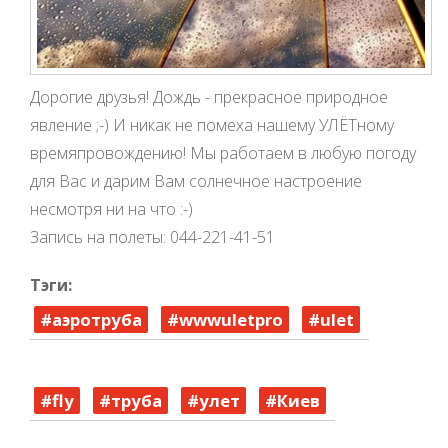
Дорогие друзья! Дождь - прекрасное природное
явление
;-)
И никак не помеха нашему УЛЁТному
времяпровождению! Мы работаем в любую погоду
для Вас и дарим Вам солнечное настроение
несмотря ни на что
:-)
Запись на полеты: 044-221-41-51
Тэги:
#‎аэротруба‬
‎#wwwuletpro‬
#ulet
#‎fly
#труба‬
#улет‬
‎#Киев‬