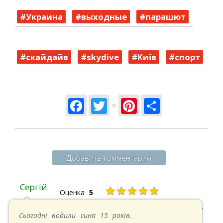
#Украина‬
‎#выходные‬
‎#парашют‬
#скайдайв‬
#skydive
‎#Київ‬
#‎спорт‬
Facebook
Twitter
Pinterest
Share
Добавить комментарий
Сергій
★★★★★
Оценка
5
20.04.2025 в 17:07
Сьогодні водили сина 15 років.