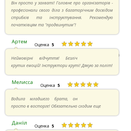
Він просто у захваті! Головне про організаторів -
професіонали свого діла з багаторічним досвідом
стрибків та інструктування. Рекомендую
початківцям та "продвинутим"!
Артем
★★★★★
Оценка
5
22.06.2024 в 15:59
Неймовірні відчуття! Безліч
крутих емоцій! Інструктори круті! Дякую за політ!
Мелисса
★★★★★
Оценка
5
16.06.2024 в 18:01
Водила младшего брата, он
просто в восторге! Обязательно сходим еще
Даніїл
★★★★★
Оценка
5