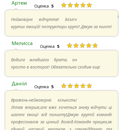
Артем
★★★★★
Оценка
5
22.06.2024 в 15:59
Неймовірні відчуття! Безліч
крутих емоцій! Інструктори круті! Дякую за політ!
Мелисса
★★★★★
Оценка
5
16.06.2024 в 18:01
Водила младшего брата, он
просто в восторге! Обязательно сходим еще
Даніїл
★★★★★
Оценка
5
26.05.2024 в 11:21
Вражень-неймовірна кількість!
Літав вперше,але вже хочеться знову відчути ці
шалені ємоції від польоту!Дякую крутій команді
професіоналів за цінний досвід.Команда працює,як
єдиний часовий механізм з самовіддачею та