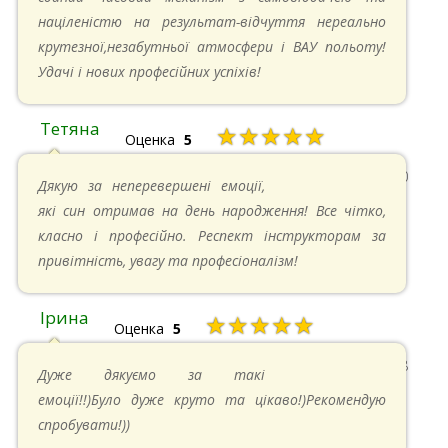
націленістю на результат-відчуття нереально
крутезної,незабутньої атмосфери і ВАУ польоту!
Удачі і нових професійних успіхів!
Тетяна
★★★★★
Оценка
5
13.05.2024 в 11:30
Дякую за неперевершені емоції,
які син отримав на день народження! Все чітко,
класно і професійно. Респект інструкторам за
привітність, увагу та професіоналізм!
Ірина
★★★★★
Оценка
5
11.05.2024 в 15:48
Дуже дякуємо за такі
емоції!!)Було дуже круто та цікаво!)Рекомендую
спробувати!))