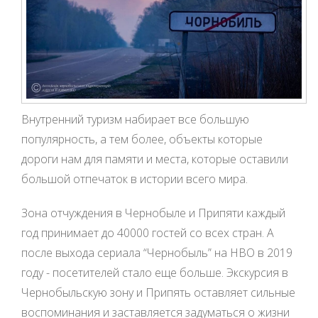
Внутренний туризм набирает все большую
популярность, а тем более, объекты которые
дороги нам для памяти и места, которые оставили
большой отпечаток в истории всего мира.
Зона отчуждения в Чернобыле и Припяти каждый
год принимает до 40000 гостей со всех стран. А
после выхода сериала “Чернобыль” на HBO в 2019
году - посетителей стало еще больше. Экскурсия в
Чернобыльскую зону и Припять оставляет сильные
воспоминания и заставляется задуматься о жизни