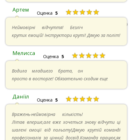
Артем
★★★★★
Оценка
5
22.06.2024 в 15:59
Неймовірні відчуття! Безліч
крутих емоцій! Інструктори круті! Дякую за політ!
Мелисса
★★★★★
Оценка
5
16.06.2024 в 18:01
Водила младшего брата, он
просто в восторге! Обязательно сходим еще
Даніїл
★★★★★
Оценка
5
26.05.2024 в 11:21
Вражень-неймовірна кількість!
Літав вперше,але вже хочеться знову відчути ці
шалені ємоції від польоту!Дякую крутій команді
професіоналів за цінний досвід.Команда працює,як