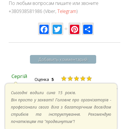
По любым вопросам пишите или звоните
+380938581986 (Viber,
Telegram
)
Facebook
Twitter
Pinterest
Share
Добавить комментарий
Сергій
★★★★★
Оценка
5
20.04.2025 в 17:07
Сьогодні водили сина 15 років.
Він просто у захваті! Головне про організаторів -
професіонали свого діла з багаторічним досвідом
стрибків та інструктування. Рекомендую
початківцям та "продвинутим"!