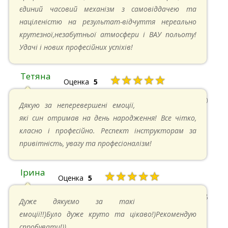
єдиний часовий механізм з самовіддачею та
націленістю на результат-відчуття нереально
крутезної,незабутньої атмосфери і ВАУ польоту!
Удачі і нових професійних успіхів!
Тетяна
★★★★★
Оценка
5
13.05.2024 в 11:30
Дякую за неперевершені емоції,
які син отримав на день народження! Все чітко,
класно і професійно. Респект інструкторам за
привітність, увагу та професіоналізм!
Ірина
★★★★★
Оценка
5
11.05.2024 в 15:48
Дуже дякуємо за такі
емоції!!)Було дуже круто та цікаво!)Рекомендую
спробувати!))