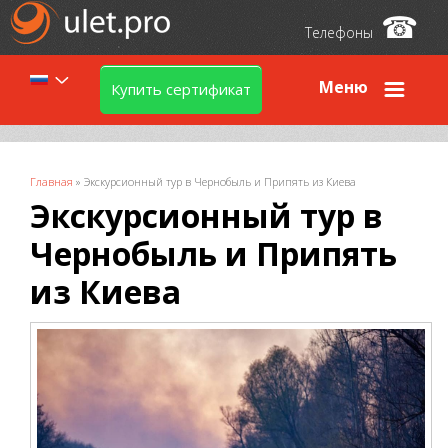
☎
Телефоны
Меню
Купить сертификат
Вы здесь
Главная
»
Экскурсионный тур в Чернобыль и Припять из Киева
Экскурсионный тур в
Чернобыль и Припять
из Киева