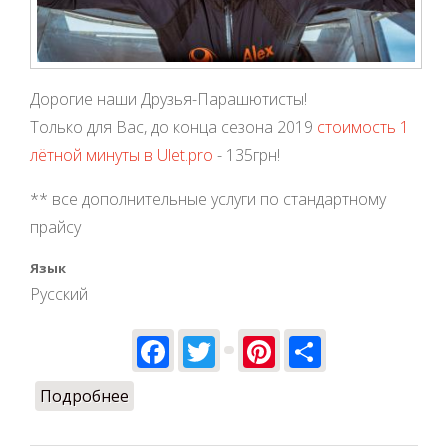
Дорогие наши Друзья-Парашютисты!
Только для Вас, до конца сезона 2019
стоимость 1
лётной минуты в Ulet.pro
- 135грн!
** все дополнительные услуги по стандартному
прайсу
Язык
Русский
Facebook
Twitter
Pinterest
Share
Подробнее
о Скидки для Парашютистов!