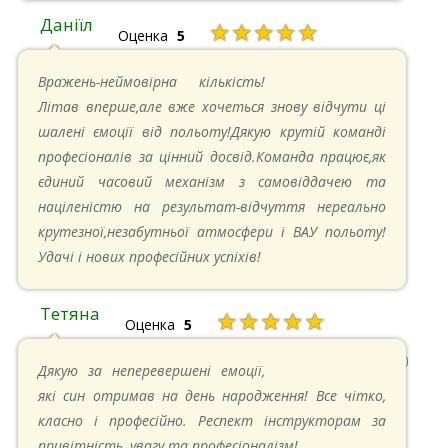
Даніїл
★★★★★
Оценка
5
26.05.2024 в 11:21
Вражень-неймовірна кількість!
Літав вперше,але вже хочеться знову відчути ці
шалені ємоції від польоту!Дякую крутій команді
професіоналів за цінний досвід.Команда працює,як
єдиний часовий механізм з самовіддачею та
націленістю на результат-відчуття нереально
крутезної,незабутньої атмосфери і ВАУ польоту!
Удачі і нових професійних успіхів!
Тетяна
★★★★★
Оценка
5
13.05.2024 в 11:30
Дякую за неперевершені емоції,
які син отримав на день народження! Все чітко,
класно і професійно. Респект інструкторам за
привітність, увагу та професіоналізм!