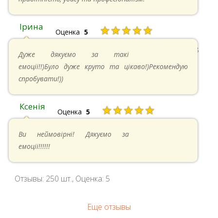
Ірина
★★★★★
Оценка
5
11.05.2024 в 15:48
Дуже дякуємо за такі
емоції!!)Було дуже круто та цікаво!)Рекомендую
спробувати!))
Ксенія
★★★★★
Оценка
5
05.05.2024 в 14:41
Ви неймовірні! Дякуємо за
емоції!!!!!!
Отзывы:
250
шт., Оценка:
5
Еще отзывы