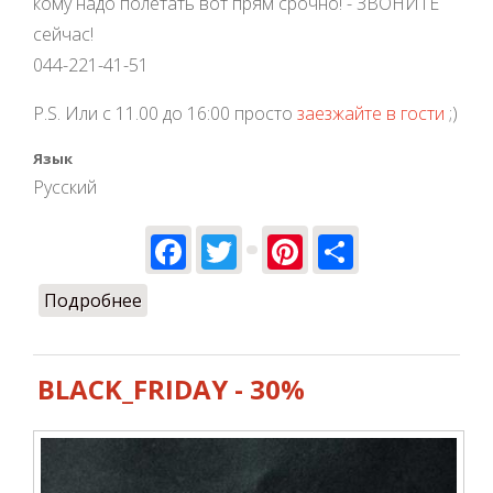
кому надо полетать вот прям срочно! - ЗВОНИТЕ
сейчас!
044-221-41-51
P.S. Или с 11.00 до 16:00 просто
заезжайте в гости
;)
Язык
Русский
Facebook
Twitter
Pinterest
Share
Подробнее
о Закрытие сезона 22 декабря!
BLACK_FRIDAY - 30%