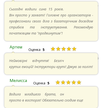
20.04.2025 в 17:07
Сьогодні водили сина 15 років.
Він просто у захваті! Головне про організаторів -
професіонали свого діла з багаторічним досвідом
стрибків та інструктування. Рекомендую
початківцям та "продвинутим"!
Артем
★★★★★
Оценка
5
22.06.2024 в 15:59
Неймовірні відчуття! Безліч
крутих емоцій! Інструктори круті! Дякую за політ!
Мелисса
★★★★★
Оценка
5
16.06.2024 в 18:01
Водила младшего брата, он
просто в восторге! Обязательно сходим еще