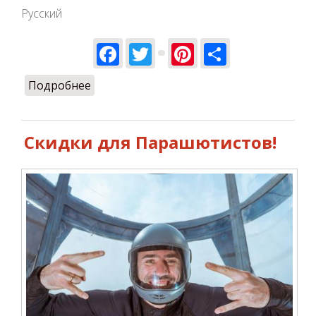
Русский
Facebook
Twitter
Pinterest
Share
Подробнее
о Сезон полётов близится к
завершению!
Скидки для Парашютистов!