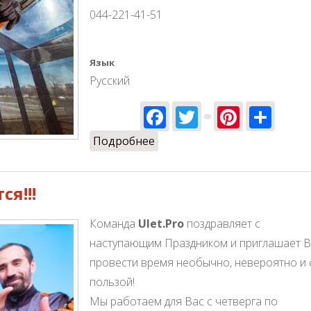
044-221-41-51
Язык
Русский
Facebook
Twitter
Pinter
Sha
Подробнее
о Просто влюбись в ПОЛЁТ!
я!!!
Команда
Ulet.Pro
поздравляет с
наступающим Праздником и приглашает В
провести время необычно, невероятно и 
пользой!
Мы работаем для Вас с четверга по