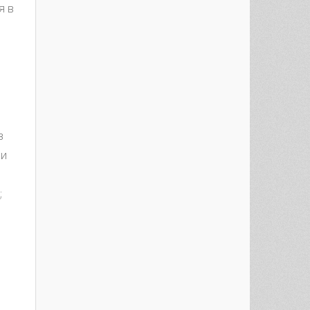
я в
в
ми
;