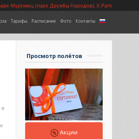
парк Муромец (парк Дружбы Народов), X-Park
ола
Тарифы
Расписание
Фото
Контакты
Язык
Просмотр полётов
 в
ые
Акции