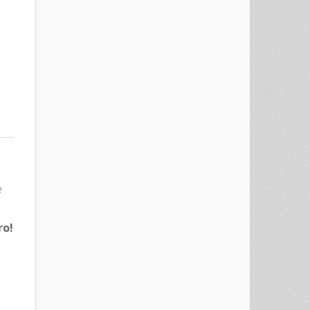
е
ro!
est
re