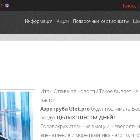
51
Киев, 
Информация
Акции
Подарочные сертификаты
Шк
Итак! Отличная новость! Такое бывает не
часто!
Аэротруба Ulet.pro
будет поднимать Вас
воздух
ЦЕЛЫХ! ШЕСТЬ! ДНЕЙ!
Головокружительные эмоции, невероятн
впечатление и море позитива - это то, что