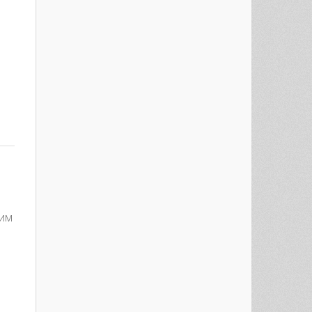
est
re
шим