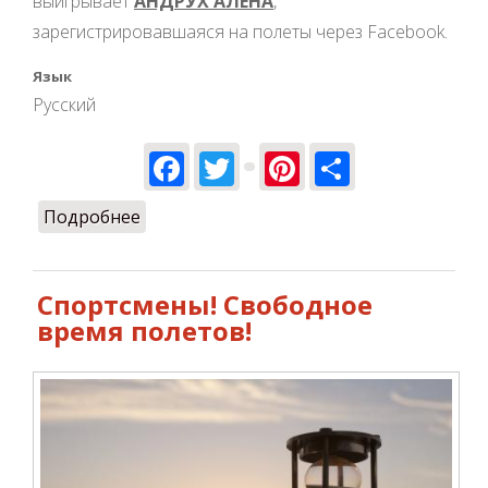
выигрывает
АНДРУХ АЛЕНА
,
зарегистрировавшаяся на полеты через Facebook.
Язык
Русский
Facebook
Twitter
Pinterest
Share
Подробнее
о ULET.PRO ждет своих победителей
Сентября!
Спортсмены! Свободное
время полетов!