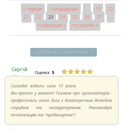
« первая
‹ предыдущая
…
19
20
Страницы
21
22
23
24
25
26
27
…
следующая ›
последняя »
Добавить комментарий
Сергій
★★★★★
Оценка
5
20.04.2025 в 17:07
Сьогодні водили сина 15 років.
Він просто у захваті! Головне про організаторів -
професіонали свого діла з багаторічним досвідом
стрибків та інструктування. Рекомендую
початківцям та "продвинутим"!