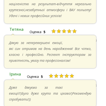
націленістю на результат-відчуття нереально
крутезної,незабутньої атмосфери і ВАУ польоту!
Удачі і нових професійних успіхів!
Тетяна
★★★★★
Оценка
5
13.05.2024 в 11:30
Дякую за неперевершені емоції,
які син отримав на день народження! Все чітко,
класно і професійно. Респект інструкторам за
привітність, увагу та професіоналізм!
Ірина
★★★★★
Оценка
5
11.05.2024 в 15:48
Дуже дякуємо за такі
емоції!!)Було дуже круто та цікаво!)Рекомендую
спробувати!))