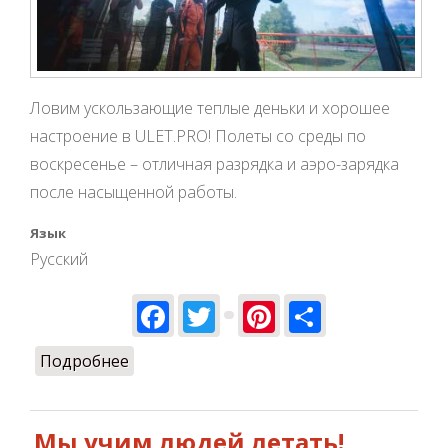
Ловим ускользающие теплые деньки и хорошее
настроение в ULET.PRO! Полеты со среды по
воскресенье – отличная разрядка и аэро-зарядка
после насыщенной работы.
Язык
Русский
Facebook
Twitter
Pinterest
Share
Подробнее
о Ulet.Pro - улётные полеты и подарки!
Мы учим людей летать!