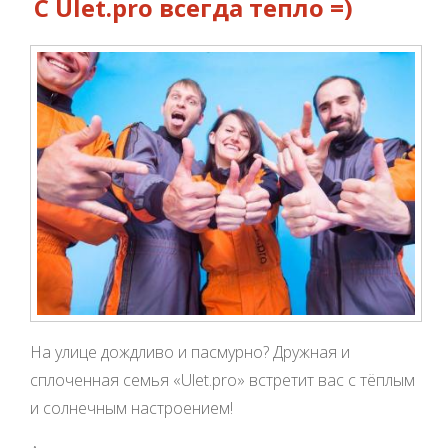
С Ulet.pro всегда тепло =)
На улице дождливо и пасмурно? Дружная и
сплоченная семья «Ulet.pro» встретит вас с тёплым
и солнечным настроением!