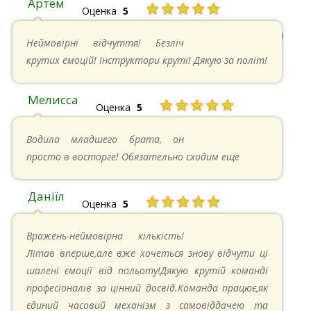
Артем
★★★★★
Оценка
5
22.06.2024 в 15:59
Неймовірні відчуття! Безліч
крутих емоцій! Інструктори круті! Дякую за політ!
Мелисса
★★★★★
Оценка
5
16.06.2024 в 18:01
Водила младшего брата, он
просто в восторге! Обязательно сходим еще
Даніїл
★★★★★
Оценка
5
26.05.2024 в 11:21
Вражень-неймовірна кількість!
Літав вперше,але вже хочеться знову відчути ці
шалені ємоції від польоту!Дякую крутій команді
професіоналів за цінний досвід.Команда працює,як
єдиний часовий механізм з самовіддачею та