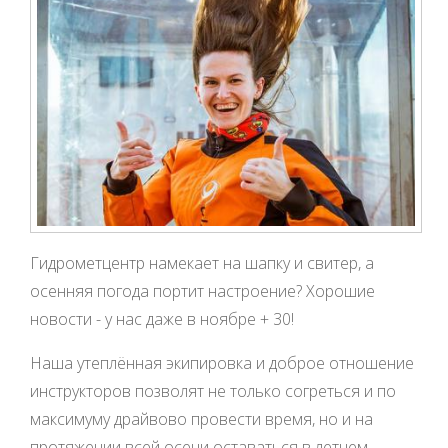
Гидрометцентр намекает на шапку и свитер, а
осенняя погода портит настроение? Хорошие
новости - у нас даже в ноябре + 30!
Наша утеплённая экипировка и доброе отношение
инструкторов позволят не только согреться и по
максимуму драйвово провести время, но и на
протяжении всей осени оставаться в летнем