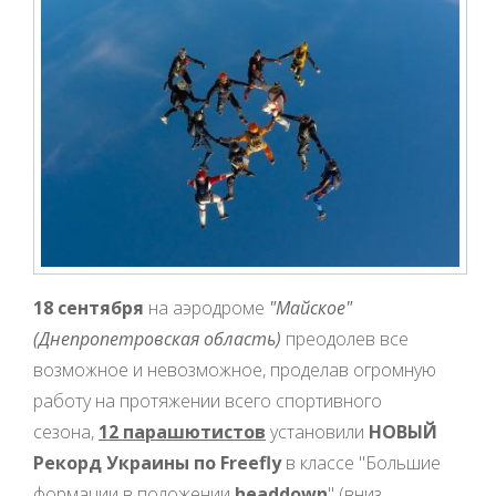
18 сентября
на аэродроме
"Майское"
(Днепропетровская область)
преодолев все
возможное и невозможное, проделав огромную
работу на протяжении всего спортивного
сезона,
12 парашютистов
установили
НОВЫЙ
Рекорд Украины по Freefly
в классе "Большие
формации в положении
headdown
" (вниз