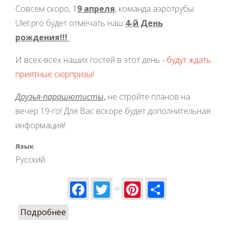
Совсем скоро, 1
9 апреля
, команда аэротрубы
Ulet.pro будет отмечать наш
4-й День
рождения!!!
И всех-всех наших гостей в этот день -
будут ждать
приятные сюрпризы!
Друзья-парашютисты,
не стройте планов на
вечер 19-го! Для Вас вскоре будет дополнительная
информация!
Язык
Русский
Facebook
Twitter
Pinterest
Share
Подробнее
о Скоро нам 4 годика!