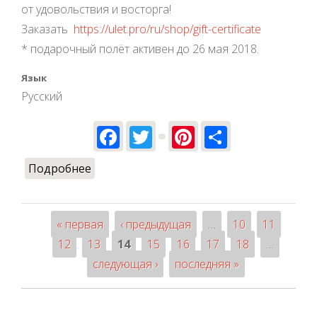
от удовольствия и восторга!
Заказать
https://ulet.pro/ru/shop/gift-certificate
* подарочный полёт активен до 26 мая 2018.
Язык
Русский
Facebook
Twitter
Pinterest
Share
Подробнее
о 8 Марта на горизонте ;)
« первая
‹ предыдущая
…
10
11
Страницы
12
13
14
15
16
17
18
…
следующая ›
последняя »