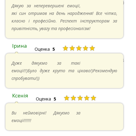
13.05.2024 в 11:30
Дякую за неперевершені емоції,
які син отримав на день народження! Все чітко,
класно і професійно. Респект інструкторам за
привітність, увагу та професіоналізм!
Ірина
★★★★★
Оценка
5
11.05.2024 в 15:48
Дуже дякуємо за такі
емоції!!)Було дуже круто та цікаво!)Рекомендую
спробувати!))
Ксенія
★★★★★
Оценка
5
05.05.2024 в 14:41
Ви неймовірні! Дякуємо за
емоції!!!!!!