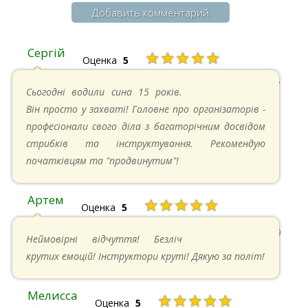
Добавить комментарий
Сергій
★★★★★
Оценка
5
20.04.2025 в 17:07
Сьогодні водили сина 15 років.
Він просто у захваті! Головне про організаторів -
професіонали свого діла з багаторічним досвідом
стрибків та інструктування. Рекомендую
початківцям та "продвинутим"!
Артем
★★★★★
Оценка
5
22.06.2024 в 15:59
Неймовірні відчуття! Безліч
крутих емоцій! Інструктори круті! Дякую за політ!
Мелисса
★★★★★
Оценка
5