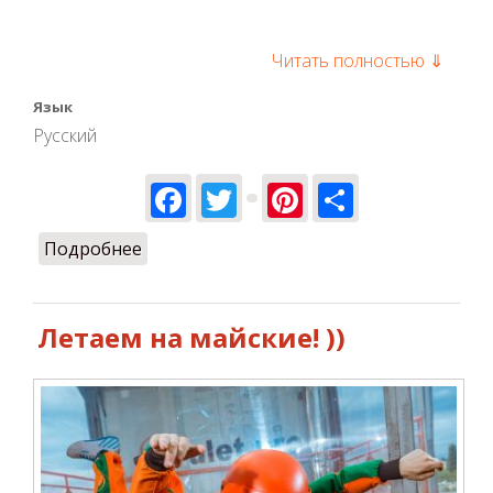
Читать полностью ⇓
Язык
Русский
Facebook
Twitter
Pinterest
Share
Подробнее
о Где можно активно отдохнуть в
Киеве
Летаем на майские! ))