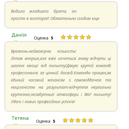
16.06.2024 в 18:01
Водила младшего брата, он
просто в восторге! Обязательно сходим еще
Даніїл
★★★★★
Оценка
5
26.05.2024 в 11:21
Вражень-неймовірна кількість!
Літав вперше,але вже хочеться знову відчути ці
шалені ємоції від польоту!Дякую крутій команді
професіоналів за цінний досвід.Команда працює,як
єдиний часовий механізм з самовіддачею та
націленістю на результат-відчуття нереально
крутезної,незабутньої атмосфери і ВАУ польоту!
Удачі і нових професійних успіхів!
Тетяна
★★★★★
Оценка
5