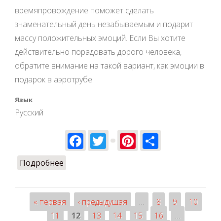
времяпровождение поможет сделать
знаменательный день незабываемым и подарит
массу положительных эмоций. Если Вы хотите
действительно порадовать дорого человека,
обратите внимание на такой вариант, как эмоции в
подарок в аэротрубе.
Язык
Русский
Facebook
Twitter
Pinterest
Share
Подробнее
о Выбираем экстремальные подарки
мужчине или девушке на день
рождения
« первая
‹ предыдущая
…
8
9
10
Страницы
11
12
13
14
15
16
…