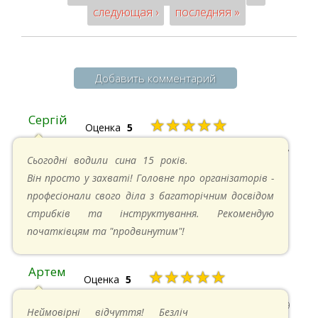
следующая ›
последняя »
Добавить комментарий
Сергій
★★★★★
Оценка
5
20.04.2025 в 17:07
Сьогодні водили сина 15 років.
Він просто у захваті! Головне про організаторів -
професіонали свого діла з багаторічним досвідом
стрибків та інструктування. Рекомендую
початківцям та "продвинутим"!
Артем
★★★★★
Оценка
5
22.06.2024 в 15:59
Неймовірні відчуття! Безліч