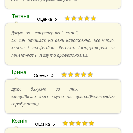
Тетяна
★★★★★
Оценка
5
13.05.2024 в 11:30
Дякую за неперевершені емоції,
які син отримав на день народження! Все чітко,
класно і професійно. Респект інструкторам за
привітність, увагу та професіоналізм!
Ірина
★★★★★
Оценка
5
11.05.2024 в 15:48
Дуже дякуємо за такі
емоції!!)Було дуже круто та цікаво!)Рекомендую
спробувати!))
Ксенія
★★★★★
Оценка
5