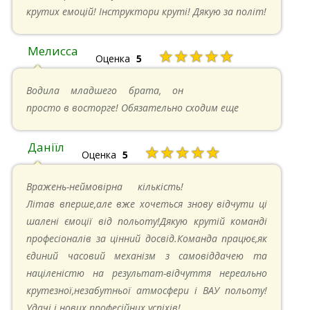
крутих емоцій! Інструктори круті! Дякую за політ!
Мелисса
★★★★★
Оценка
5
16.06.2024 в 18:01
Водила младшего брата, он
просто в восторге! Обязательно сходим еще
Даніїл
★★★★★
Оценка
5
26.05.2024 в 11:21
Вражень-неймовірна кількість!
Літав вперше,але вже хочеться знову відчути ці
шалені ємоції від польоту!Дякую крутій команді
професіоналів за цінний досвід.Команда працює,як
єдиний часовий механізм з самовіддачею та
націленістю на результат-відчуття нереально
крутезної,незабутньої атмосфери і ВАУ польоту!
Удачі і нових професійних успіхів!