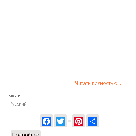
Читать полностью ⇓
Язык
Русский
Facebook
Twitter
Pinterest
Share
Подробнее
о Как заказать подарочный купон на