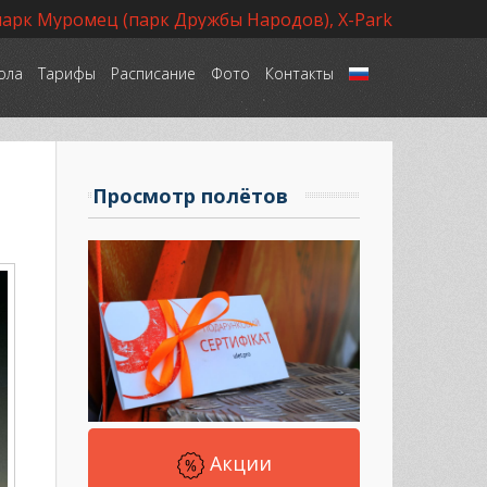
парк Муромец (парк Дружбы Народов), X-Park
ола
Тарифы
Расписание
Фото
Контакты
Язык
Просмотр полётов
Акции