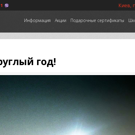
51
Киев, 
Информация
Акции
Подарочные сертификаты
Шк
руглый год!