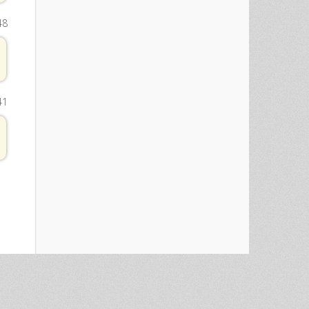
48
41