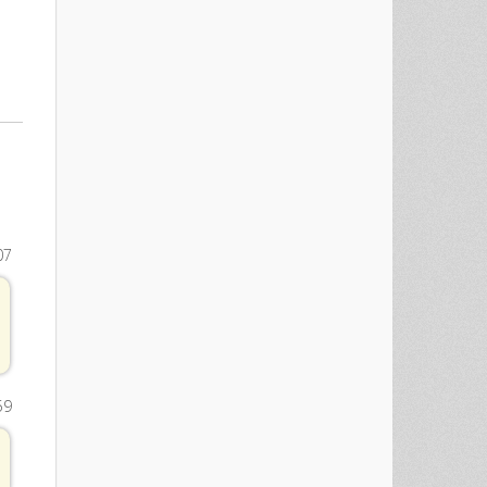
07
59