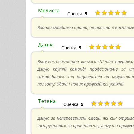
Мелисса
★★★★★
Оценка
5
Водила младшего брата, он просто в восторге
Даніїл
★★★★★
Оценка
5
Вражень-неймовірна кількість!Літав вперше,а
Дякую крутій команді професіоналів за ці
самовіддачею та націленістю на результат-
польоту! Удачі і нових професійних успіхів!
Тетяна
★★★★★
Оценка
5
Дякую за неперевершені емоції, які син отрима
інструкторам за привітність, увагу та професі