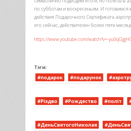
символично подводим итоги, но полеты в а
по субботам и воскресеньям. И готовимся к
действия Подарочного Сертификата аэротру
его сейчас, действителен более пяти месяце
https://www.youtube.com/watch?v=-yu0qGJgH
Тэги:
#подарок
#подарунок
#аэротр
#Різдво
#Рождество
#політ
#ДеньСвятогоНиколая
#ДеньСвя