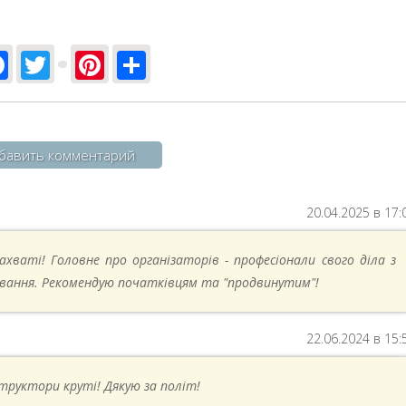
Facebook
Twitter
Pinterest
Share
бавить комментарий
20.04.2025 в 17:
ахваті! Головне про організаторів - професіонали свого діла з
вання. Рекомендую початківцям та "продвинутим"!
22.06.2024 в 15:
структори круті! Дякую за політ!