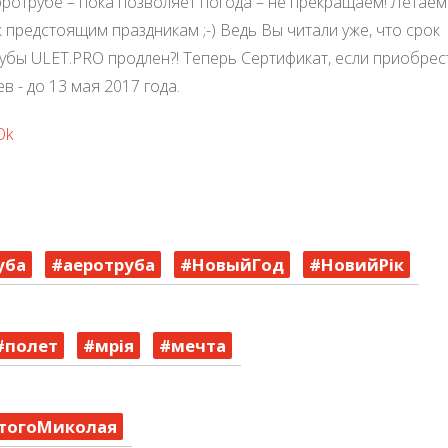
эротрубе – пока позволяет погода – не прекращаем! Летаем
 предстоящим праздникам ;-) Ведь Вы читали уже, что срок
бы ULET.PRO продлен?! Теперь Сертификат, если приобрес
в - до 13 мая 2017 года.
Ok
уба
#аеротруба
#НовыйГод
#НовийРік
#полет
#мрія
#мечта
тогоМиколая