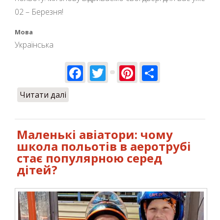
02 – Березня!
Мова
Українська
Facebook
Twitter
Pinterest
Share
Читати далі
про Відкриваємо новий сезон
польотів 2024 року разом!
Маленькі авіатори: чому
школа польотів в аеротрубі
стає популярною серед
дітей?