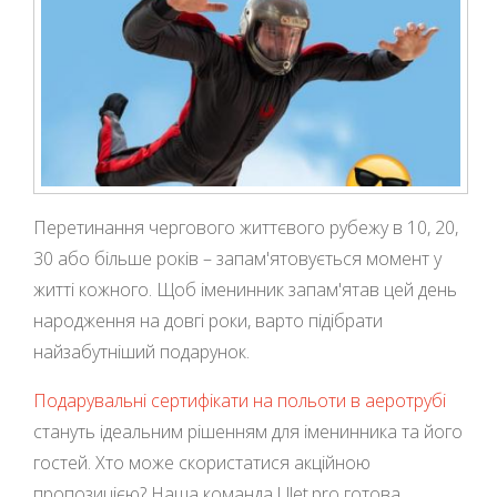
Перетинання чергового життєвого рубежу в 10, 20,
30 або більше років – запам'ятовується момент у
житті кожного. Щоб іменинник запам'ятав цей день
народження на довгі роки, варто підібрати
найзабутніший подарунок.
Подарувальні сертифікати на польоти в аеротрубі
стануть ідеальним рішенням для іменинника та його
гостей. Хто може скористатися акційною
пропозицією? Наша команда Ulet.pro готова