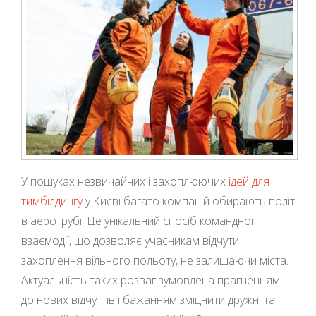
У пошуках незвичайних і захоплюючих
ідей для
тимбілдингу
у Києві багато компаній обирають політ
в аеротрубі. Це унікальний спосіб командної
взаємодії, що дозволяє учасникам відчути
захоплення вільного польоту, не залишаючи міста.
Актуальність таких розваг зумовлена прагненням
до нових відчуттів і бажанням зміцнити дружні та