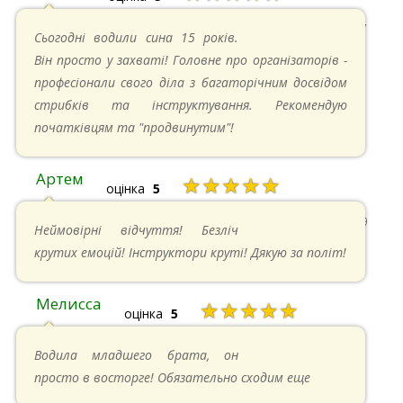
20.04.2025 в 17:07
Сьогодні водили сина 15 років.
Він просто у захваті! Головне про організаторів -
професіонали свого діла з багаторічним досвідом
стрибків та інструктування. Рекомендую
початківцям та "продвинутим"!
Артем
★★★★★
оцінка
5
22.06.2024 в 15:59
Неймовірні відчуття! Безліч
крутих емоцій! Інструктори круті! Дякую за політ!
Мелисса
★★★★★
оцінка
5
16.06.2024 в 18:01
Водила младшего брата, он
просто в восторге! Обязательно сходим еще