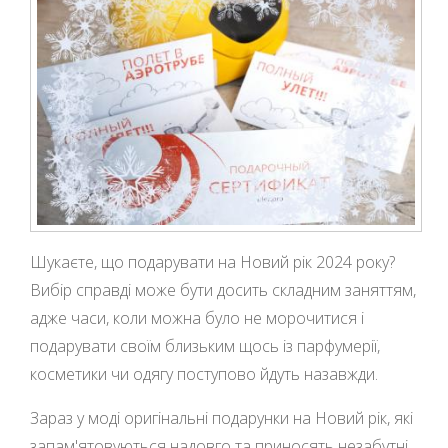
Шукаєте, що подарувати на Новий рік 2024 року?
Вибір справді може бути досить складним заняттям,
адже часи, коли можна було не морочитися і
подарувати своїм близьким щось із парфумерії,
косметики чи одягу поступово йдуть назавжди.
Зараз у моді оригінальні подарунки на Новий рік, які
запам'ятовуються надовго та приносять незабутні