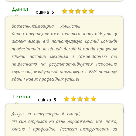
Даніїл
★★★★★
оцінка
5
26.05.2024 в 11:21
Вражень-неймовірна кількість!
Літав вперше,але вже хочеться знову відчути ці
шалені ємоції від польоту!Дякую крутій команді
професіоналів за цінний досвід.Команда працює,як
єдиний часовий механізм з самовіддачею та
націленістю на результат-відчуття нереально
крутезної,незабутньої атмосфери і ВАУ польоту!
Удачі і нових професійних успіхів!
Тетяна
★★★★★
оцінка
5
13.05.2024 в 11:30
Дякую за неперевершені емоції,
які син отримав на день народження! Все чітко,
класно і професійно. Респект інструкторам за