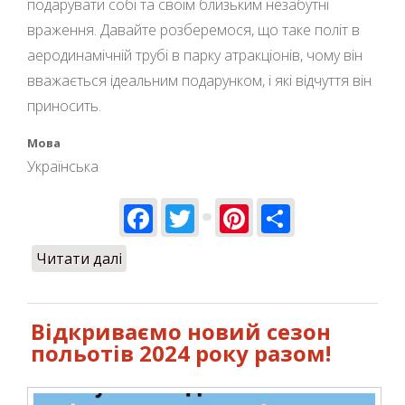
подарувати собі та своїм близьким незабутні
враження. Давайте розберемося, що таке політ в
аеродинамічній трубі в парку атракціонів, чому він
вважається ідеальним подарунком, і які відчуття він
приносить.
Мова
Українська
Facebook
Twitter
Pinterest
Share
Читати далі
про Політ в аеротрубі - подарунок,
який запам'ятатися надовго!
Відкриваємо новий сезон
польотів 2024 року разом!