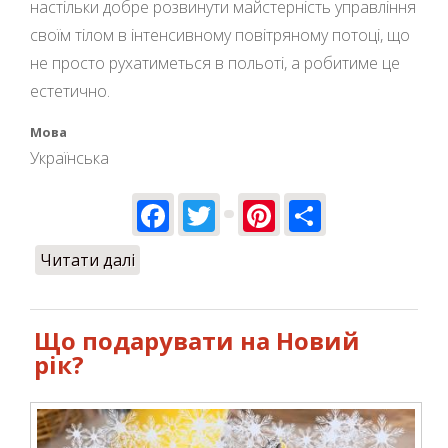
настільки добре розвинути майстерність управління
своїм тілом в інтенсивному повітряному потоці, що
не просто рухатиметься в польоті, а робитиме це
естетично.
Мова
Українська
Facebook
Twitter
Pinterest
Share
Читати далі
про Маленькі авіатори: чому школа
польотів в аеротрубі стає популярною
серед дітей?
Що подарувати на Новий
рік?