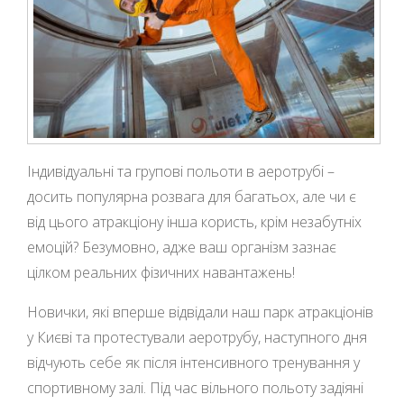
Індивідуальні та групові польоти в аеротрубі –
досить популярна розвага для багатьох, але чи є
від цього атракціону інша користь, крім незабутніх
емоцій? Безумовно, адже ваш організм зазнає
цілком реальних фізичних навантажень!
Новички, які вперше відвідали наш парк атракціонів
у Києві та протестували аеротрубу, наступного дня
відчують себе як після інтенсивного тренування у
спортивному залі. Під час вільного польоту задіяні