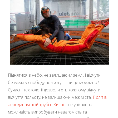
Піднятися в небо, не залишаючи землі, і відчути
безмежну свободу польоту — чи це можливо?
Сучасні технології дозволяють кожному відчути
відчуття польоту, не залишаючи меж міста.
Політ в
аеродинамічній трубі в Києві
– це унікальна
можливість випробувати невагомість та