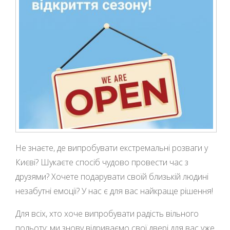
Не знаєте, де випробувати екстремальні розваги у
Києві? Шукаєте спосіб чудово провести час з
друзями? Хочете подарувати своїй близькій людині
незабутні емоції? У нас є для вас найкраще рішення!
Для всіх, хто хоче випробувати радість вільного
польоту: ми знову відриваємо свої двері для вас уже