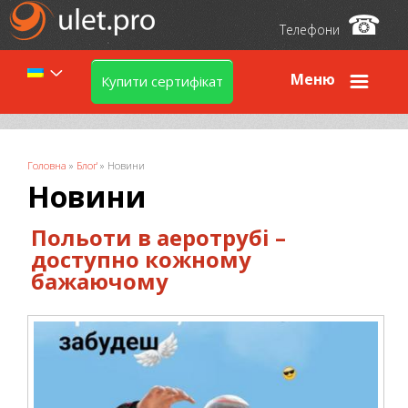
☎
Телефони
Меню
Купити сертифікат
Ви є тут
Головна
»
Блоґ
»
Новини
Новини
Польоти в аеротрубі –
доступно кожному
бажаючому