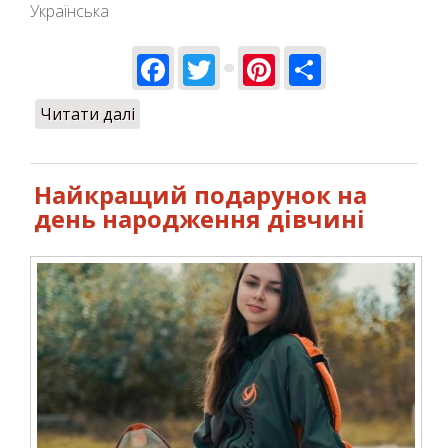
Українська
Facebook
Twitter
Pinterest
Share
Читати далі
про Аеротруба – екстремальна та
одночасно безпечна розвага
Найкращий подарунок на
день народження дівчині