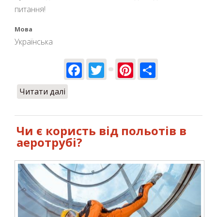
питання!
Мова
Українська
Facebook
Twitter
Pinterest
Share
Читати далі
про Найкращий подарунок на день
народження дівчині
Чи є користь від польотів в
аеротрубі?