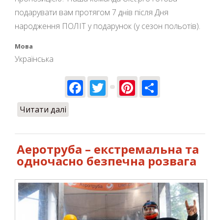
подарувати вам протягом 7 днів після Дня
народження ПОЛІТ у подарунок (у сезон польотів).
Мова
Українська
Facebook
Twitter
Pinterest
Share
Читати далі
про Польоти в аеротрубі – доступно
кожному бажаючому
Аеротруба – екстремальна та
одночасно безпечна розвага