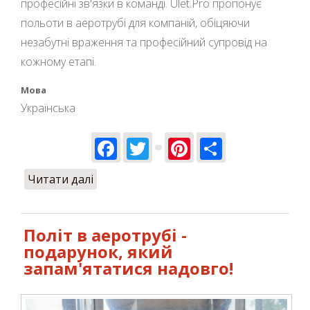
професійні зв'язки в команді. Ulet.Pro пропонує
польоти в аеротрубі для компаній, обіцяючи
незабутні враження та професійний супровід на
кожному етапі.
Мова
Українська
Facebook
Twitter
Pinterest
Share
Читати далі
про Політ в аеротрубі – відмінне
рішення для компанії, корпоративу та
тимбілдингу!
Політ в аеротрубі -
подарунок, який
запам'ятатися надовго!