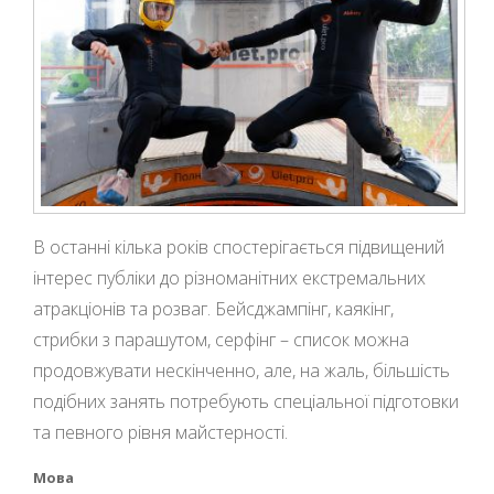
В останні кілька років спостерігається підвищений
інтерес публіки до різноманітних екстремальних
атракціонів та розваг. Бейсджампінг, каякінг,
стрибки з парашутом, серфінг – список можна
продовжувати нескінченно, але, на жаль, більшість
подібних занять потребують спеціальної підготовки
та певного рівня майстерності.
Мова