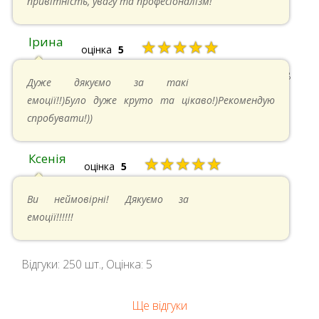
привітність, увагу та професіоналізм!
Ірина
★★★★★
оцінка
5
11.05.2024 в 15:48
Дуже дякуємо за такі
емоції!!)Було дуже круто та цікаво!)Рекомендую
спробувати!))
Ксенія
★★★★★
оцінка
5
05.05.2024 в 14:41
Ви неймовірні! Дякуємо за
емоції!!!!!!
Відгуки:
250
шт., Оцінка:
5
Ще відгуки