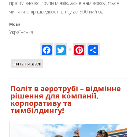
практично всі групи м'язів, адже вам доводиться
чинити опір швидкості вітру до 300 км/год!
Мова
Українська
Facebook
Twitter
Pinterest
Share
Читати далі
про Чи є користь від польотів в
аеротрубі?
Політ в аеротрубі – відмінне
рішення для компанії,
корпоративу та
тимбілдингу!