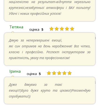
націленістю на результат-відчуття нереально
крутезної,незабутньої атмосфери і ВАУ польоту!
Удачі і нових професійних успіхів!
Тетяна
★★★★★
оцінка
5
13.05.2024 в 11:30
Дякую за неперевершені емоції,
які син отримав на день народження! Все чітко,
класно і професійно. Респект інструкторам за
привітність, увагу та професіоналізм!
Ірина
★★★★★
оцінка
5
11.05.2024 в 15:48
Дуже дякуємо за такі
емоції!!)Було дуже круто та цікаво!)Рекомендую
спробувати!))