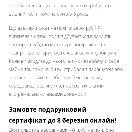
не обмежений – у нас ви можете випробувати
вільний політ, починаючи з 5-6 років!
Що дає сертифікат на політ в аеротрубі? Як
випливає з назви, політ відбувається в закритій
прозорій трубі, що містить рівномірний потік
повітря, що генерується спеціальними турбінами.
Коли ви входите до нього, ви можете відчути себе
майже так само, якби ви стрибали з парашутом або
тарзанкою – але в набагато безпечнішому
середовищі, без ризиків, пов'язаних із цими
екстремальними видами діяльності.
Замовте подарунковий
сертифікат до 8 березня онлайн!
Для польоту в аеродинамічній трубі не потрібно