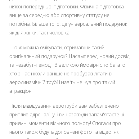
ніякої попередньої підготовки. Фізична підготовка
вище за середню або спортивну статуру не
потрібна. Більше того, це універсальний подарунок
як для жінки, так і чоловіка.
Що ж можна очікувати, отримавши такий
оригінальний подарунок? Насамперед, новий досвід
та незабутні емоції. З великою ймовірністю багато
хто з нас ніколи раніше не пробував літати в
аеродинамічній трубі і навіть не чув про такий
атракціон.
Після відвідування аеротруби вам забезпечено
приплив адреналіну, і ви назавжди запам'ятаєте ці
приємні моменти вільного польоту! Спогади про
нього також будуть доповнені фото та відео, які