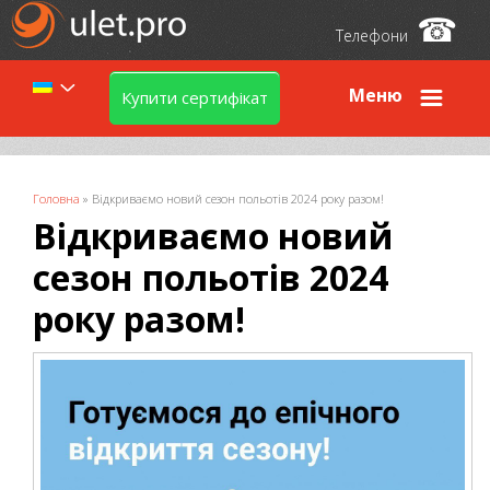
☎
Телефони
Меню
Купити сертифікат
Ви є тут
Головна
»
Відкриваємо новий сезон польотів 2024 року разом!
Відкриваємо новий
сезон польотів 2024
року разом!