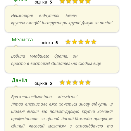
★★★★★
оцінка
5
22.06.2024 в 15:59
Неймовірні відчуття! Безліч
крутих емоцій! Інструктори круті! Дякую за політ!
Мелисса
★★★★★
оцінка
5
16.06.2024 в 18:01
Водила младшего брата, он
просто в восторге! Обязательно сходим еще
Даніїл
★★★★★
оцінка
5
26.05.2024 в 11:21
Вражень-неймовірна кількість!
Літав вперше,але вже хочеться знову відчути ці
шалені ємоції від польоту!Дякую крутій команді
професіоналів за цінний досвід.Команда працює,як
єдиний часовий механізм з самовіддачею та