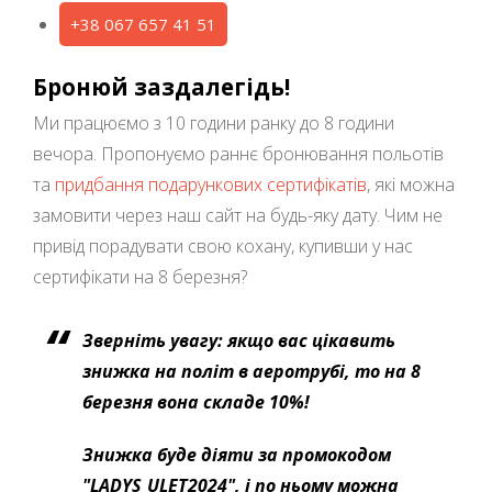
+38 067 657 41 51
Бронюй заздалегідь!
Ми працюємо з 10 години ранку до 8 години
вечора. Пропонуємо раннє бронювання польотів
та
придбання подарункових сертифікатів
, які можна
замовити через наш сайт на будь-яку дату. Чим не
привід порадувати свою кохану, купивши у нас
сертифікати на 8 березня?
Зверніть увагу: якщо вас цікавить
знижка на політ в аеротрубі, то на 8
березня вона складе 10%!
Знижка буде діяти за промокодом
"LADYS_ULET2024"
, і по ньому можна