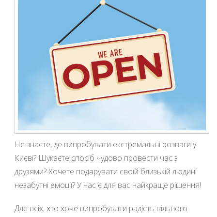
Не знаєте, де випробувати екстремальні розваги у
Києві? Шукаєте спосіб чудово провести час з
друзями? Хочете подарувати своїй близькій людині
незабутні емоції? У нас є для вас найкраще рішення!
Для всіх, хто хоче випробувати радість вільного