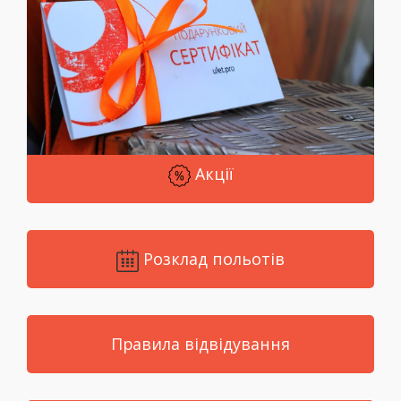
Акції
Розклад польотів
Правила відвідування