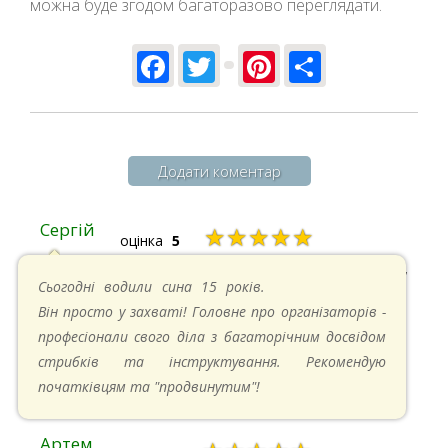
можна буде згодом багаторазово переглядати.
Facebook
Twitter
Pinterest
Share
Додати коментар
Сергій
★★★★★
оцінка
5
20.04.2025 в 17:07
Сьогодні водили сина 15 років.
Він просто у захваті! Головне про організаторів -
професіонали свого діла з багаторічним досвідом
стрибків та інструктування. Рекомендую
початківцям та "продвинутим"!
Артем