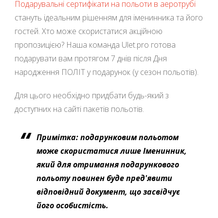
Подарувальні сертифікати на польоти в аеротрубі
стануть ідеальним рішенням для іменинника та його
гостей. Хто може скористатися акційною
пропозицією? Наша команда Ulet.pro готова
подарувати вам протягом 7 днів після Дня
народження ПОЛІТ у подарунок (у сезон польотів).
Для цього необхідно придбати будь-який з
доступних на сайті пакетів польотів.
Примітка: подарунковим польотом
може скористатися лише Іменинник,
який для отримання подарункового
польоту повинен буде пред'явити
відповідний документ, що засвідчує
його особистість.