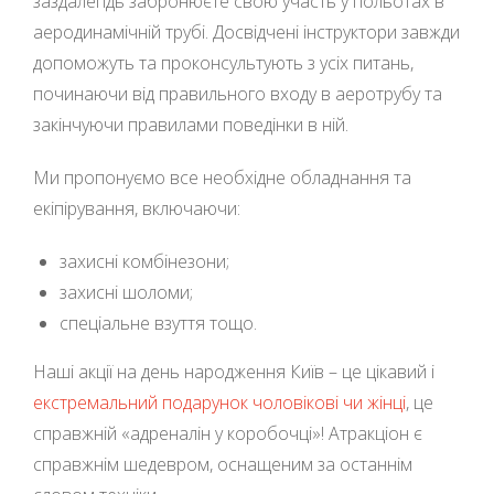
заздалегідь забронюєте свою участь у польотах в
аеродинамічній трубі. Досвідчені інструктори завжди
допоможуть та проконсультують з усіх питань,
починаючи від правильного входу в аеротрубу та
закінчуючи правилами поведінки в ній.
Ми пропонуємо все необхідне обладнання та
екіпірування, включаючи:
захисні комбінезони;
захисні шоломи;
спеціальне взуття тощо.
Наші акції на день народження Київ – це цікавий і
екстремальний подарунок чоловікові чи жінці
, це
справжній «адреналін у коробочці»! Атракціон є
справжнім шедевром, оснащеним за останнім