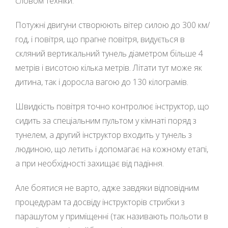
словом техніки.
Потужні двигуни створюють вітер силою до 300 км/
год, і повітря, що прагне повітря, видується в
скляний вертикальний тунель діаметром більше 4
метрів і висотою кілька метрів. Літати тут може як
дитина, так і доросла вагою до 130 кілограмів.
Швидкість повітря точно контролює інструктор, що
сидить за спеціальним пультом у кімнаті поряд з
тунелем, а другий інструктор входить у тунель з
людиною, що летить і допомагає на кожному етапі,
а при необхідності захищає від падіння.
Але боятися не варто, адже завдяки відповідним
процедурам та досвіду інструкторів стрибки з
парашутом у приміщенні (так називають польоти в