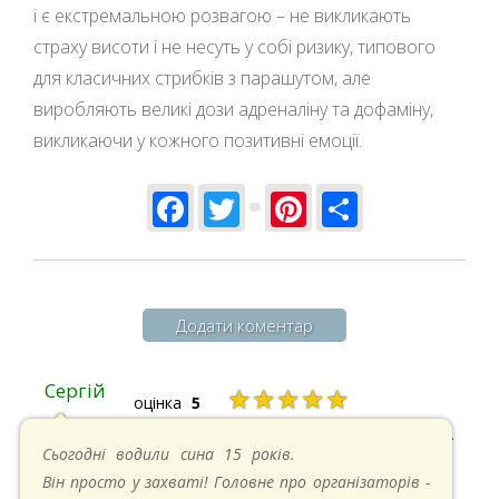
і є екстремальною розвагою – не викликають
страху висоти і не несуть у собі ризику, типового
для класичних стрибків з парашутом, але
виробляють великі дози адреналіну та дофаміну,
викликаючи у кожного позитивні емоції.
Facebook
Twitter
Pinterest
Share
Додати коментар
Сергій
★★★★★
оцінка
5
20.04.2025 в 17:07
Сьогодні водили сина 15 років.
Він просто у захваті! Головне про організаторів -