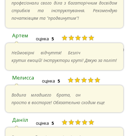
професіонали свого діла з багаторічним досвідом
стрибків та інструктування. Рекомендую
початківцям та "продвинутим"!
Артем
★★★★★
оцінка
5
22.06.2024 в 15:59
Неймовірні відчуття! Безліч
крутих емоцій! Інструктори круті! Дякую за політ!
Мелисса
★★★★★
оцінка
5
16.06.2024 в 18:01
Водила младшего брата, он
просто в восторге! Обязательно сходим еще
Даніїл
★★★★★
оцінка
5
26.05.2024 в 11:21