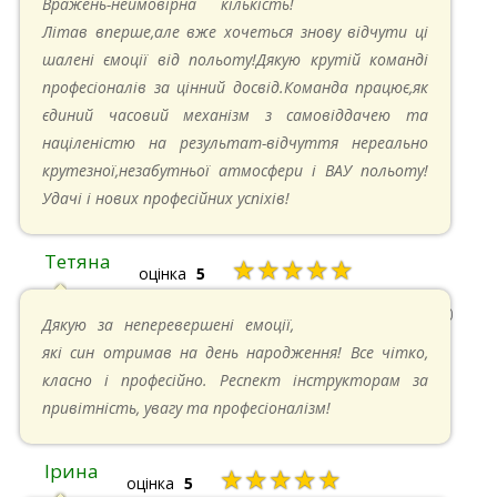
Вражень-неймовірна кількість!
Літав вперше,але вже хочеться знову відчути ці
шалені ємоції від польоту!Дякую крутій команді
професіоналів за цінний досвід.Команда працює,як
єдиний часовий механізм з самовіддачею та
націленістю на результат-відчуття нереально
крутезної,незабутньої атмосфери і ВАУ польоту!
Удачі і нових професійних успіхів!
Тетяна
★★★★★
оцінка
5
13.05.2024 в 11:30
Дякую за неперевершені емоції,
які син отримав на день народження! Все чітко,
класно і професійно. Респект інструкторам за
привітність, увагу та професіоналізм!
Ірина
★★★★★
оцінка
5