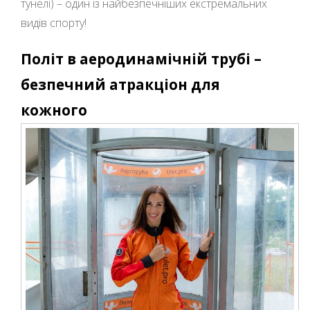
тунелі) – один із найбезпечніших екстремальних
видів спорту!
Політ в аеродинамічній трубі –
безпечний атракціон для
кожного