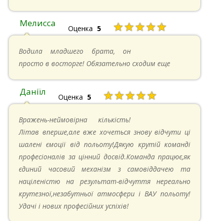
Мелисса
★★★★★
Оценка
5
16.06.2024 в 18:01
Водила младшего брата, он
просто в восторге! Обязательно сходим еще
Даніїл
★★★★★
Оценка
5
26.05.2024 в 11:21
Вражень-неймовірна кількість!
Літав вперше,але вже хочеться знову відчути ці
шалені ємоції від польоту!Дякую крутій команді
професіоналів за цінний досвід.Команда працює,як
єдиний часовий механізм з самовіддачею та
націленістю на результат-відчуття нереально
крутезної,незабутньої атмосфери і ВАУ польоту!
Удачі і нових професійних успіхів!