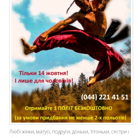
Любі жінки, матусі, подруги, доньки, тітоньки, сестри і