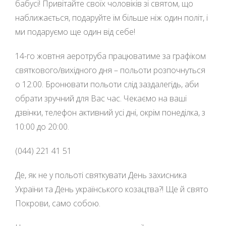
бабусі! Привітайте своїх чоловіків зі святом, що
наближається, подаруйте їм більше ніж один політ, і
ми подаруємо ще один від себе!
14-го жовтня аеротруба працюватиме за графіком
святкового/вихідного дня – польоти розпочнуться
о 12:00. Бронювати польоти слід заздалегідь, аби
обрати зручний для Вас час. Чекаємо на ваші
дзвінки, телефон активний усі дні, окрім понеділка, з
10:00 до 20:00.
(044) 221 41 51
Де, як не у польоті святкувати День захисника
України та День українського козацтва?! Ще й свято
Покрови, само собою.