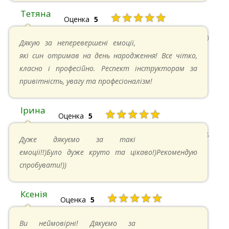
Тетяна
★★★★★
Оценка
5
13.05.2024 в 11:30
Дякую за неперевершені емоції,
які син отримав на день народження! Все чітко,
класно і професійно. Респект інструкторам за
привітність, увагу та професіоналізм!
Ірина
★★★★★
Оценка
5
11.05.2024 в 15:48
Дуже дякуємо за такі
емоції!!)Було дуже круто та цікаво!)Рекомендую
спробувати!))
Ксенія
★★★★★
Оценка
5
05.05.2024 в 14:41
Ви неймовірні! Дякуємо за