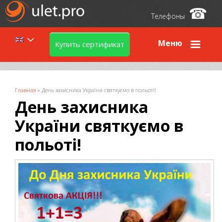
☎
Телефоны
Меню
Купить сертификат
Вы здесь
Главная
»
День захисника України святкуємо в польоті!
День захисника
України святкуємо в
польоті!