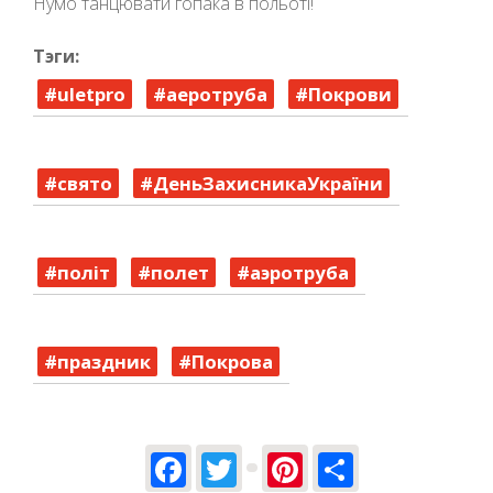
Нумо танцювати гопака в польоті!
Тэги:
#uletpro
#аеротруба
#Покрови
#свято
#ДеньЗахисникаУкраїни
#політ
#полет
#аэротруба
#праздник
#Покрова
Facebook
Twitter
Pinterest
Share