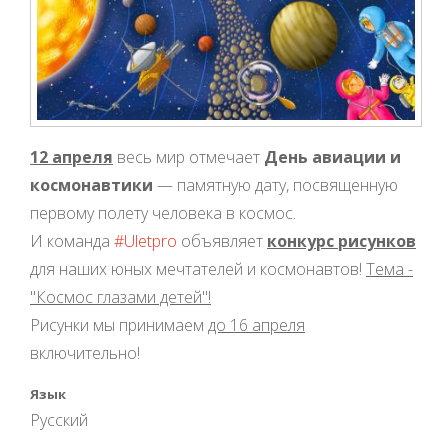
12 апреля
весь мир отмечает
День авиации и
космонавтики
— памятную дату, посвященную
первому полету человека в космос.
И команда
#Uletpro
объявляет
конкурс рисунков
для наших юных мечтателей и космонавтов!
Тема -
"Космос глазами детей"!
Рисунки мы принимаем
до 16 апреля
включительно!
Язык
Русский