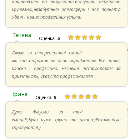
націленістю на результат-відчуття нереально
крутезної,незабутньої атмосфери і ВАУ польоту!
Удачі і нових професійних успіхів!
Тетяна
★★★★★
Оценка
5
13.05.2024 в 11:30
Дякую за неперевершені емоції,
які син отримав на день народження! Все чітко,
класно і професійно. Респект інструкторам за
привітність, увагу та професіоналізм!
Ірина
★★★★★
Оценка
5
11.05.2024 в 15:48
Дуже дякуємо за такі
емоції!!)Було дуже круто та цікаво!)Рекомендую
спробувати!))