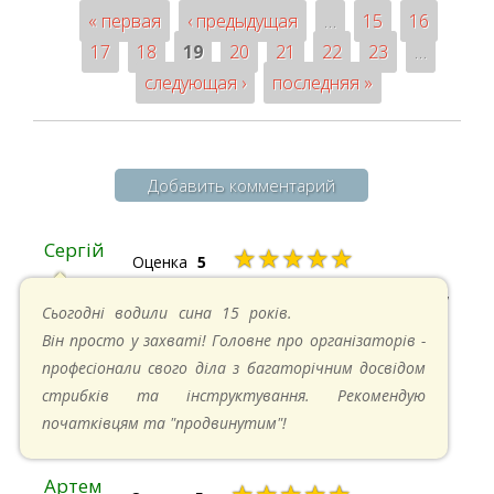
« первая
‹ предыдущая
…
15
16
Страницы
17
18
19
20
21
22
23
…
следующая ›
последняя »
Добавить комментарий
Сергій
★★★★★
Оценка
5
20.04.2025 в 17:07
Сьогодні водили сина 15 років.
Він просто у захваті! Головне про організаторів -
професіонали свого діла з багаторічним досвідом
стрибків та інструктування. Рекомендую
початківцям та "продвинутим"!
Артем
★★★★★