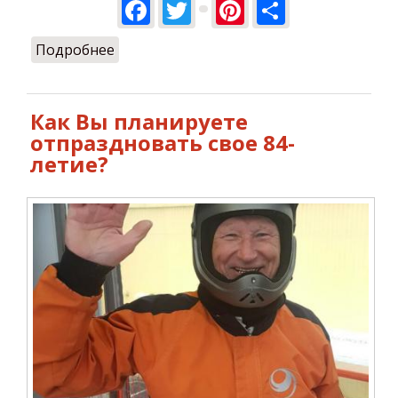
Facebook
Twitter
Pinterest
Share
Подробнее
о Пятница? Летаем!
Как Вы планируете
отпраздновать свое 84-
летие?