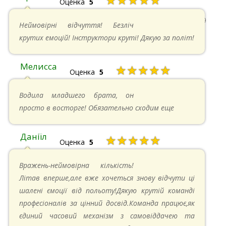
Оценка
5
22.06.2024 в 15:59
Неймовірні відчуття! Безліч
крутих емоцій! Інструктори круті! Дякую за політ!
Мелисса
★★★★★
Оценка
5
16.06.2024 в 18:01
Водила младшего брата, он
просто в восторге! Обязательно сходим еще
Даніїл
★★★★★
Оценка
5
26.05.2024 в 11:21
Вражень-неймовірна кількість!
Літав вперше,але вже хочеться знову відчути ці
шалені ємоції від польоту!Дякую крутій команді
професіоналів за цінний досвід.Команда працює,як
єдиний часовий механізм з самовіддачею та