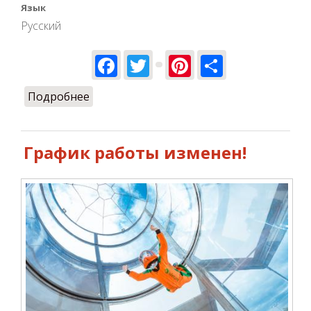
Язык
Русский
Facebook
Twitter
Pinterest
Share
Подробнее
о Карантин выходного дня! Полеты - по
пятницам
График работы изменен!