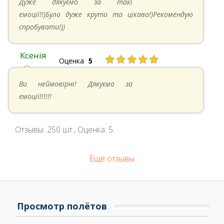
Дуже дякуємо за такі
емоції!!)Було дуже круто та цікаво!)Рекомендую
спробувати!))
Ксенія
★★★★★
Оценка
5
05.05.2024 в 14:41
Ви неймовірні! Дякуємо за
емоції!!!!!!
Отзывы:
250
шт., Оценка:
5
Еще отзывы
Просмотр полётов