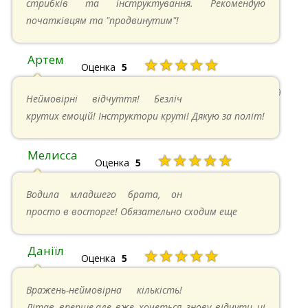
стрибків та інструктування. Рекомендую
початківцям та "продвинутим"!
Артем
★★★★★
Оценка
5
22.06.2024 в 15:59
Неймовірні відчуття! Безліч
крутих емоцій! Інструктори круті! Дякую за політ!
Мелисса
★★★★★
Оценка
5
16.06.2024 в 18:01
Водила младшего брата, он
просто в восторге! Обязательно сходим еще
Даніїл
★★★★★
Оценка
5
26.05.2024 в 11:21
Вражень-неймовірна кількість!
Літав вперше,але вже хочеться знову відчути ці