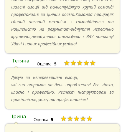
шалені ємоції від польоту!Дякую крутій команді
професіоналів за цінний досвід.Команда працює,як
єдиний часовий механізм з самовіддачею та
націленістю на результат-відчуття нереально
крутезної,незабутньої атмосфери і ВАУ польоту!
Удачі і нових професійних успіхів!
Тетяна
★★★★★
Оценка
5
13.05.2024 в 11:30
Дякую за неперевершені емоції,
які син отримав на день народження! Все чітко,
класно і професійно. Респект інструкторам за
привітність, увагу та професіоналізм!
Ірина
★★★★★
Оценка
5
11.05.2024 в 15:48