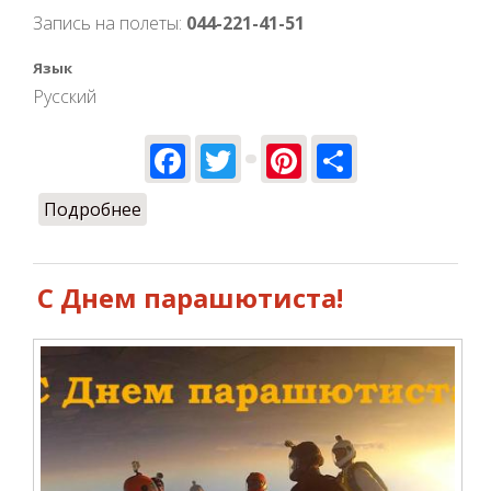
Запись на полеты:
044-221-41-51
Язык
Русский
Facebook
Twitter
Pinterest
Share
Подробнее
о Кто куда, а мы в ULET!
С Днем парашютиста!