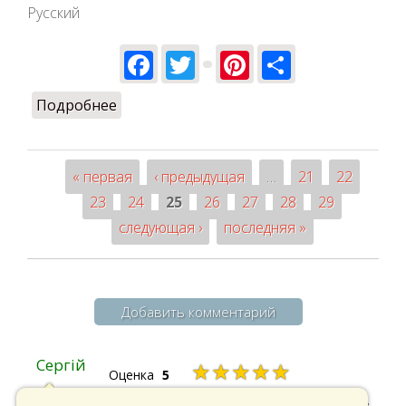
Русский
Facebook
Twitter
Pinterest
Share
Подробнее
о Плодотворной недели от ULET.PRO
« первая
‹ предыдущая
…
21
22
Страницы
23
24
25
26
27
28
29
следующая ›
последняя »
Добавить комментарий
Сергій
★★★★★
Оценка
5