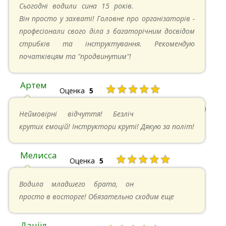
20.04.2025 в 17:07
Сьогодні водили сина 15 років.
Він просто у захваті! Головне про організаторів -
професіонали свого діла з багаторічним досвідом
стрибків та інструктування. Рекомендую
початківцям та "продвинутим"!
Артем
★★★★★
Оценка
5
22.06.2024 в 15:59
Неймовірні відчуття! Безліч
крутих емоцій! Інструктори круті! Дякую за політ!
Мелисса
★★★★★
Оценка
5
16.06.2024 в 18:01
Водила младшего брата, он
просто в восторге! Обязательно сходим еще
Даніїл