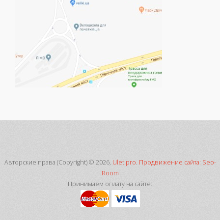
Авторские права (Copyright) © 2026,
Ulet.pro
.
Продвижение сайта: Seo-
Room
Принимаем оплату на сайте: