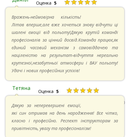
★★★★★
Оценка
5
26.05.2024 в 11:21
Вражень-неймовірна кількість!
Літав вперше,але вже хочеться знову відчути ці
шалені ємоції від польоту!Дякую крутій команді
професіоналів за цінний досвід.Команда працює,як
єдиний часовий механізм з самовіддачею та
націленістю на результат-відчуття нереально
крутезної,незабутньої атмосфери і ВАУ польоту!
Удачі і нових професійних успіхів!
Тетяна
★★★★★
Оценка
5
13.05.2024 в 11:30
Дякую за неперевершені емоції,
які син отримав на день народження! Все чітко,
класно і професійно. Респект інструкторам за
привітність, увагу та професіоналізм!