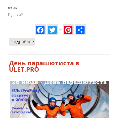
Язык
Русский
Facebook
Twitter
Pinterest
Share
Подробнее
о С Днем парашютиста!
День парашютиста в
ULET.PRO