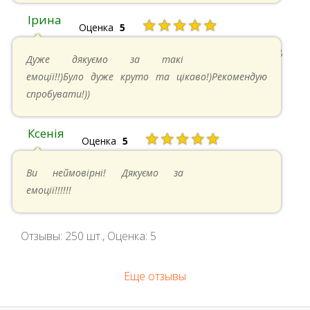
Ірина
★★★★★
Оценка
5
11.05.2024 в 15:48
Дуже дякуємо за такі
емоції!!)Було дуже круто та цікаво!)Рекомендую
спробувати!))
Ксенія
★★★★★
Оценка
5
05.05.2024 в 14:41
Ви неймовірні! Дякуємо за
емоції!!!!!!
Отзывы:
250
шт., Оценка:
5
Еще отзывы