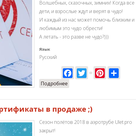
Волшебных, сказочных, зимних! Когда все 
дети, и взрослые ждут и верят в чудо!
И каждый из нас может помочь близким и
любимым это чудо обрести!
А летать - это разве не чудо?)))
Язык
Русский
Facebook
Twitter
Pinter
Sha
Подробнее
о Подарки! Подарки! Подарк
ертификаты в продаже ;)
Сезон полётов 2018 в аэротрубе Ulet.pro
закрыт!