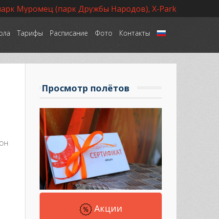
парк Муромец (парк Дружбы Народов), X-Park
ола
Тарифы
Расписание
Фото
Контакты
Язык
Просмотр полётов
зон
Акции