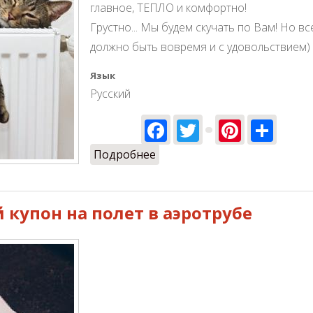
главное, ТЕПЛО и комфортно!
Грустно... Мы будем скучать по Вам! Но вс
должно быть вовремя и с удовольствием)
Язык
Русский
Facebook
Twitter
Pinter
Sha
Подробнее
о Закрытие сезона 2018
 купон на полет в аэротрубе