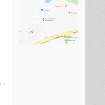
зон
30