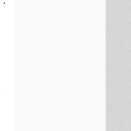
- и
est
re
и!