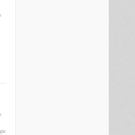
ю
est
re
o
арк