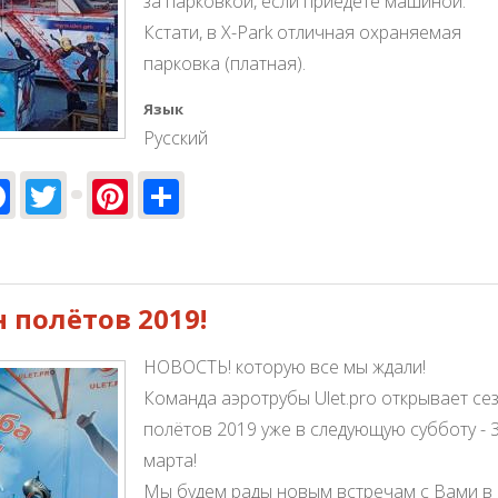
за парковкой, если приедете машиной.
Кстати, в X-Park отличная охраняемая
парковка (платная).
Язык
Русский
Facebook
Twitter
Pinterest
Share
 полётов 2019!
НОВОСТЬ! которую все мы ждали!
Команда аэротрубы Ulet.pro открывает се
полётов 2019 уже в следующую субботу - 
марта!
Мы будем рады новым встречам с Вами в