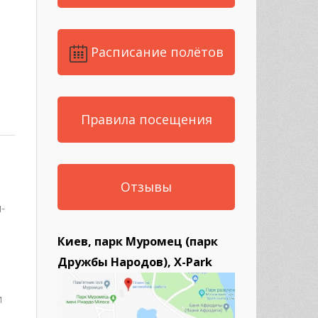
est
re
Расписание полётов
Правила посещения
Отзывы
-
Киев, парк Муромец (парк
Дружбы Народов), X-Park
и