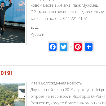
новом месте в X-Parke (парк Муромец)!
С 21 марта мы начинаем предварительну
запись на полёты: 044-221-41-51
Язык
Русский
Facebook
Twitter
Pinter
Sha
полётов 2019!
019!
Итак! Долгожданная новость!
Друзья, свой сезон 2019 аэротруба Ulet.pr
откроет на территории Икс-парка (X-Park)!
Возможно, кому то более знаком он как п