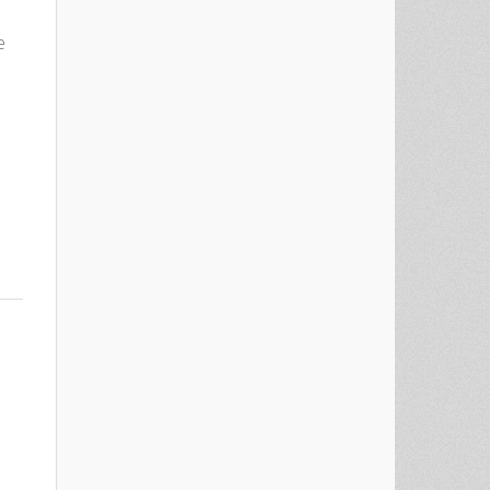
е
est
re