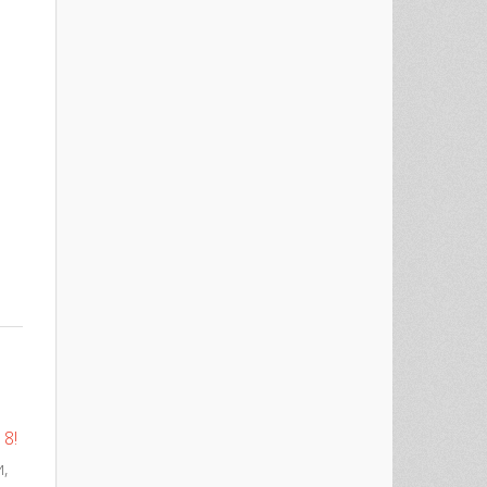
est
re
ртификаты в продаже ;)
18!
,