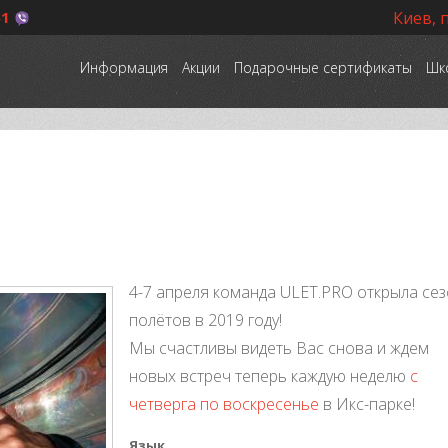
51
Киев, 
Информация
Акции
Подарочные сертификаты
Шк
4-7 апреля команда ULET.PRO открыла се
полётов в 2019 году!
Мы счастливы видеть Вас снова и ждем
новых встреч теперь каждую неделю
с
четверга по воскресенье
в Икс-парке!
Язык