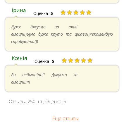
Ірина
★★★★★
Оценка
5
11.05.2024 в 15:48
Дуже дякуємо за такі
емоції!!)Було дуже круто та цікаво!)Рекомендую
спробувати!))
Ксенія
★★★★★
Оценка
5
05.05.2024 в 14:41
Ви неймовірні! Дякуємо за
емоції!!!!!!
Отзывы:
250
шт., Оценка:
5
Еще отзывы