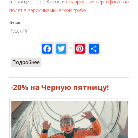
аттракционов в Киеве и
подарочный сертификат на
полет в аэродинамической трубе
.
Язык
Русский
Facebook
Twitter
Pinterest
Share
Подробнее
о Что подарить на Новый год?
-20% на Черную пятницу!