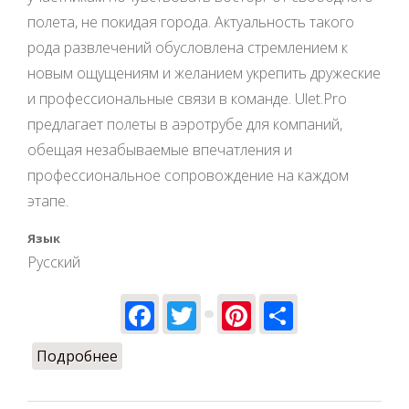
полета, не покидая города. Актуальность такого
рода развлечений обусловлена стремлением к
новым ощущениям и желанием укрепить дружеские
и профессиональные связи в команде. Ulet.Pro
предлагает полеты в аэротрубе для компаний,
обещая незабываемые впечатления и
профессиональное сопровождение на каждом
этапе.
Язык
Русский
Facebook
Twitter
Pinterest
Share
Подробнее
о Полет в аэротрубе – отличное
решение для компании, корпоратива и
тимбилдинга!