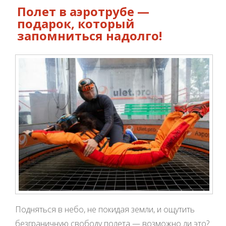
Полет в аэротрубе —
подарок, который
запомниться надолго!
Подняться в небо, не покидая земли, и ощутить
безграничную свободу полета — возможно ли это?