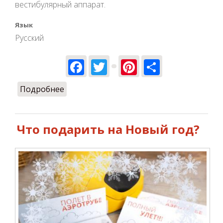
вестибулярный аппарат.
Язык
Русский
Facebook
Twitter
Pinterest
Share
Подробнее
о Маленькие авиаторы: почему школа
полётов в аэротрубе становится
популярной среди детей?
Что подарить на Новый год?