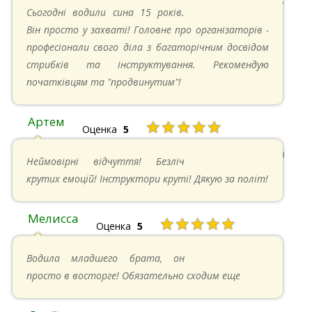
20.04.2025 в 17:07
Сьогодні водили сина 15 років.
Він просто у захваті! Головне про організаторів -
професіонали свого діла з багаторічним досвідом
стрибків та інструктування. Рекомендую
початківцям та "продвинутим"!
Артем
★★★★★
Оценка
5
22.06.2024 в 15:59
Неймовірні відчуття! Безліч
крутих емоцій! Інструктори круті! Дякую за політ!
Мелисса
★★★★★
Оценка
5
16.06.2024 в 18:01
Водила младшего брата, он
просто в восторге! Обязательно сходим еще