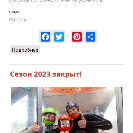
Язык
Русский
Facebook
Twitter
Pinterest
Share
Подробнее
о Полет в аэротрубе, как альтернатива
прыжков с парашютом
Сезон 2023 закрыт!