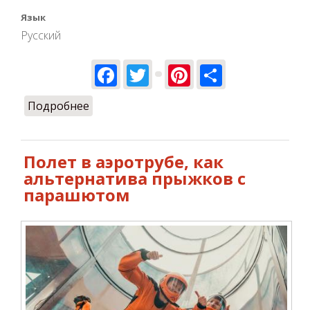
Язык
Русский
Facebook
Twitter
Pinterest
Share
Подробнее
о -20% на Черную пятницу!
Полет в аэротрубе, как
альтернатива прыжков с
парашютом