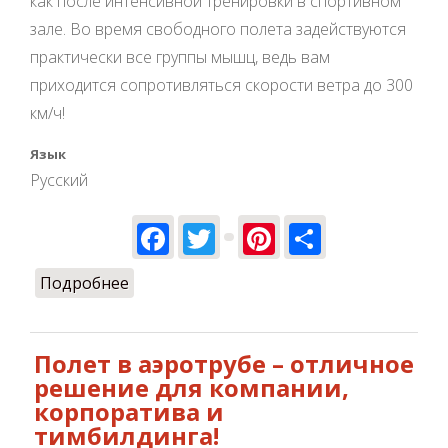
как после интенсивной тренировки в спортивном
зале. Во время свободного полета задействуются
практически все группы мышц, ведь вам
приходится сопротивляться скорости ветра до 300
км/ч!
Язык
Русский
Facebook
Twitter
Pinterest
Share
Подробнее
о Есть ли польза от полетов в
аэротрубе?
Полет в аэротрубе – отличное
решение для компании,
корпоратива и
тимбилдинга!