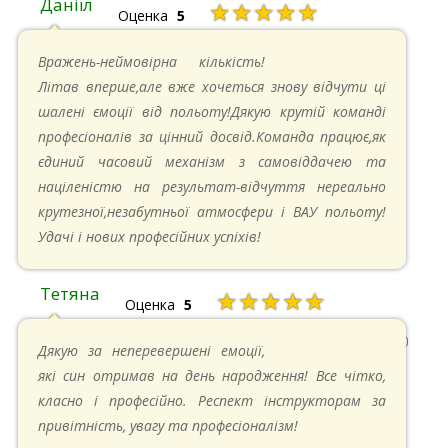
Даніїл
★★★★★
Оценка
5
26.05.2024 в 11:21
Вражень-неймовірна кількість!
Літав вперше,але вже хочеться знову відчути ці
шалені ємоції від польоту!Дякую крутій команді
професіоналів за цінний досвід.Команда працює,як
єдиний часовий механізм з самовіддачею та
націленістю на результат-відчуття нереально
крутезної,незабутньої атмосфери і ВАУ польоту!
Удачі і нових професійних успіхів!
Тетяна
★★★★★
Оценка
5
13.05.2024 в 11:30
Дякую за неперевершені емоції,
які син отримав на день народження! Все чітко,
класно і професійно. Респект інструкторам за
привітність, увагу та професіоналізм!