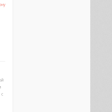
ону
est
re
ой
и
 с