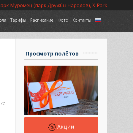
парк Муромец (парк Дружбы Народов), X-Park
ола
Тарифы
Расписание
Фото
Контакты
Язык
Просмотр полётов
ько
Акции