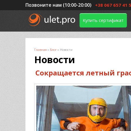
Позвоните нам (10:00-20:00)
+38 067 657 41 
Купить сертификат
Вы здесь
Главная
»
Блог
»
Новости
Новости
Сокращается летный гра