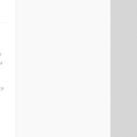
:
м
ся