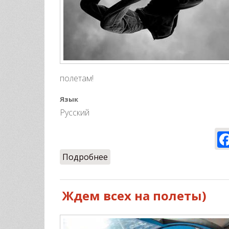
полетам!
Язык
Русский
Подробнее
о Мы летаем в дождь, но...!
Ждем всех на полеты)