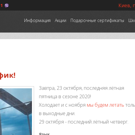
51
Киев, 
Информация
Акции
Подарочные сертификаты
Шк
фик!
Завтра, 23 октября, последняя лётная
пятница в сезоне 2020!
Холодает и с ноября
мы будем летать
тол
в выходные дни.
29 октября - последний лётный четверг.
Язык