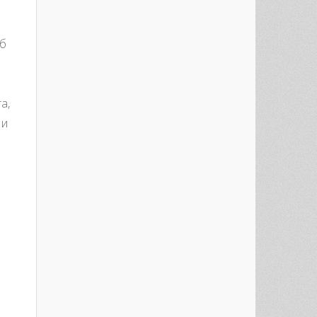
 б
а,
 и