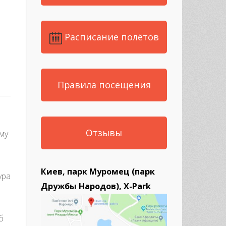
est
re
Расписание полётов
ик!
Правила посещения
Отзывы
ому
Киев, парк Муромец (парк
ура
Дружбы Народов), X-Park
б