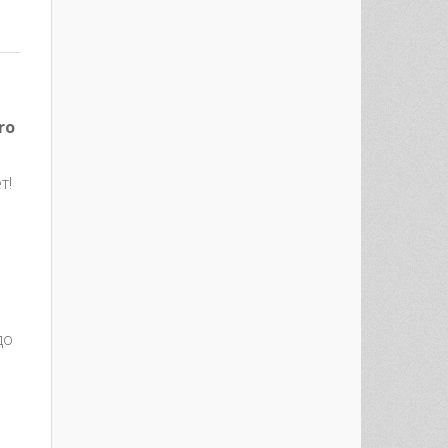
ro
т!
до