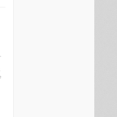
,
.
е