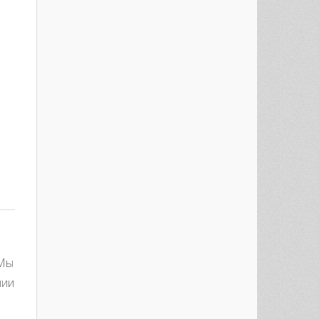
 Мы
нии