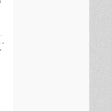
е
,
,
ет
ия
и,