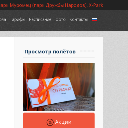
парк Муромец (парк Дружбы Народов), X-Park
ола
Тарифы
Расписание
Фото
Контакты
Язык
Просмотр полётов
Акции