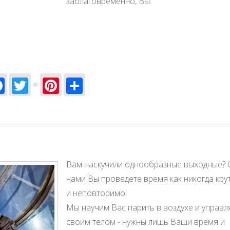
заблаговременно, Вы:
Facebook
Twitter
Pinterest
Share
ОЛЕТЫ для себя и еще 3-х друзей!
Вам наскучили однообразные выходные? 
нами Вы проведете время как никогда кру
и неповторимо!
Мы научим Вас парить в воздухе и управл
своим телом - нужны лишь Ваши время и