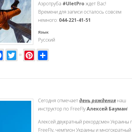
Аэротруба
#UletPro
ждет Вас!
Времени для записи осталось совсем
немного:
044-221-41-51
Язык
Русский
Facebook
Twitter
Pinterest
Share
Сегодня отмечает
день рождения
наш
инструктор по FreeFly
Алексей Бауман
!
Алексей двукратный рекордсмен Украины 
FreeFly, чемпион Украины и многократный