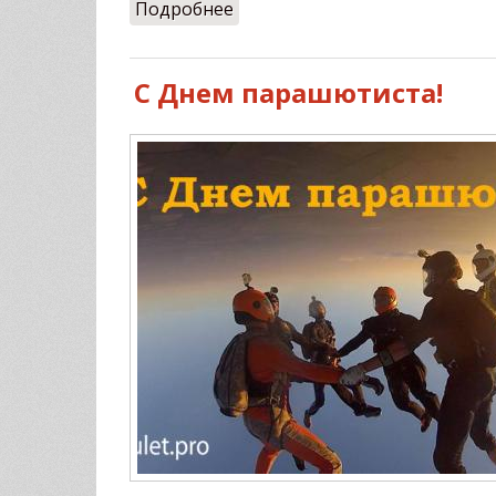
Подробнее
о Кто куда, а мы в ULET!
С Днем парашютиста!