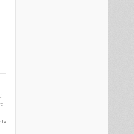
С
то
ять