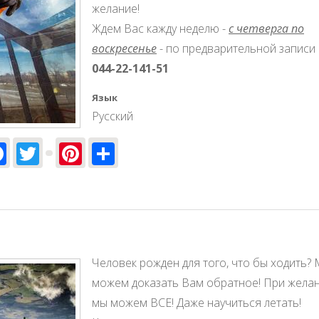
желание!
Ждем Вас кажду неделю -
с четверга по
воскресенье
- по предварительной записи
044-22-141-51
Язык
Русский
Facebook
Twitter
Pinterest
Share
Человек рожден для того, что бы ходить?
можем доказать Вам обратное! При жела
мы можем ВСЕ! Даже научиться летать!