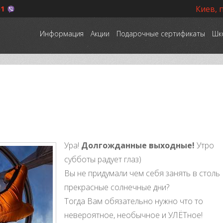
51
Киев, 
Информация
Акции
Подарочные сертификаты
Шк
Ура!
Долгожданные выходные!
Утро
субботы радует глаз)
Вы не придумали чем себя занять в столь
прекрасные солнечные дни?
Тогда Вам обязательно нужно что то
невероятное, необычное и УЛЁТное!