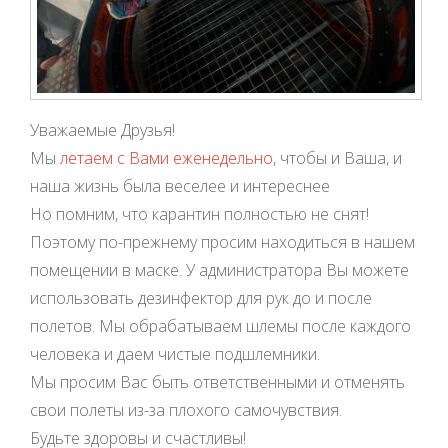
Уважаемые Друзья!
Мы
летаем с Вами еженедельно
, чтобы и Ваша, и
наша жизнь была веселее и интереснее
Но помним, что карантин полностью не снят!
Поэтому по-прежнему просим находиться в нашем
помещении в маске. У администратора Вы можете
использовать дезинфектор для рук до и после
полетов. Мы обрабатываем шлемы после каждого
человека и даем чистые подшлемники.
Мы просим Вас быть ответственными и отменять
свои полеты из-за плохого самочувствия.
Будьте здоровы и счастливы!