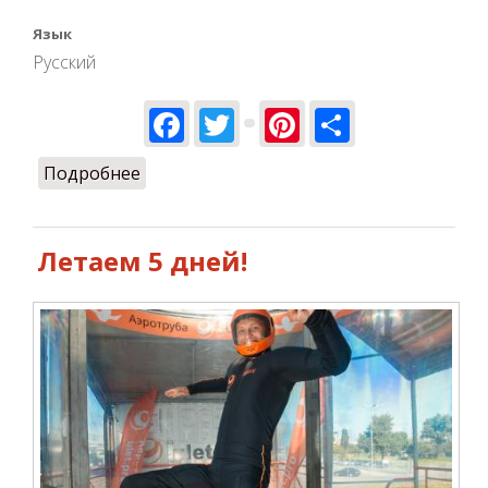
Язык
Русский
Facebook
Twitter
Pinterest
Share
Подробнее
о Летаем каждую неделю! Маски
обязательны!
Летаем 5 дней!