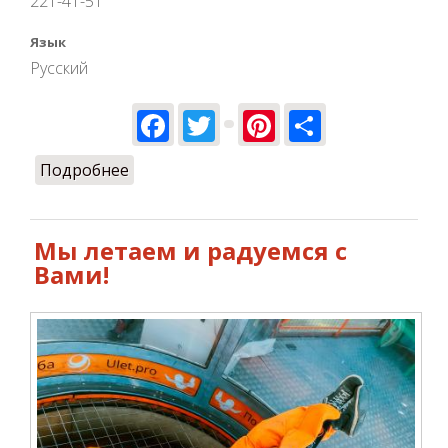
221-41-51
Язык
Русский
Facebook
Twitter
Pinterest
Share
Подробнее
о Летаем со 2 сентября!
Мы летаем и радуемся с
Вами!