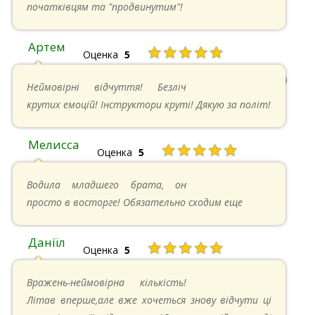
початківцям та "продвинутим"!
Артем
★★★★★
Оценка
5
22.06.2024 в 15:59
Неймовірні відчуття! Безліч
крутих емоцій! Інструктори круті! Дякую за політ!
Мелисса
★★★★★
Оценка
5
16.06.2024 в 18:01
Водила младшего брата, он
просто в восторге! Обязательно сходим еще
Даніїл
★★★★★
Оценка
5
26.05.2024 в 11:21
Вражень-неймовірна кількість!
Літав вперше,але вже хочеться знову відчути ці