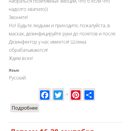
набраться позитивных эмоций, что б если что
надолго хватило))
Звоните!
Но! Будьте людьми и приходите, пожалуйста, в
масках, дезинфицируйте руки до полетов и после.
Дезинфектор у нас имеется! Шлема
обрабатываются!
Ждем всех!
Язык
Русский
Facebook
Twitter
Pinterest
Share
Подробнее
о Ждем всех на полеты)