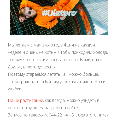
Мы летаем с мая этого года 4 дня на каждой
неделе и очень не хотим, чтобы приходили холода,
потому что не хотим расставаться с Вами, наши
Друзья, вплоть до весны!
Поэтому стараемся летать как можно больше,
чтобы радоваться Вашим успехам и видеть Ваши
улыбки!
Наше расписание
, как всегда, можно увидеть в
соответствующем разделе на сайте!
Запись по телефону: 044-221-41-51, без этого никак!