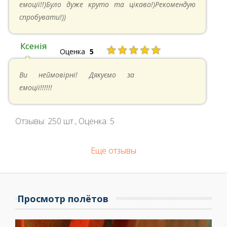
емоції!!)Було дуже круто та цікаво!)Рекомендую
спробувати!))
Ксенія
★★★★★
Оценка
5
05.05.2024 в 14:41
Ви неймовірні! Дякуємо за
емоції!!!!!!
Отзывы:
250
шт., Оценка:
5
Еще отзывы
Просмотр полётов