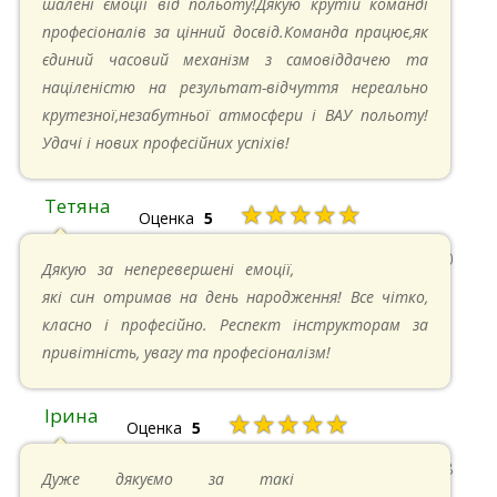
шалені ємоції від польоту!Дякую крутій команді
професіоналів за цінний досвід.Команда працює,як
єдиний часовий механізм з самовіддачею та
націленістю на результат-відчуття нереально
крутезної,незабутньої атмосфери і ВАУ польоту!
Удачі і нових професійних успіхів!
Тетяна
★★★★★
Оценка
5
13.05.2024 в 11:30
Дякую за неперевершені емоції,
які син отримав на день народження! Все чітко,
класно і професійно. Респект інструкторам за
привітність, увагу та професіоналізм!
Ірина
★★★★★
Оценка
5
11.05.2024 в 15:48
Дуже дякуємо за такі