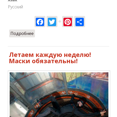
Русский
Facebook
Twitter
Pinterest
Share
Подробнее
о Летаем!
Летаем каждую неделю!
Маски обязательны!