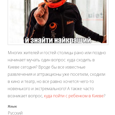
Многих жителей и гостей столицы рано или поздно
начинает мучать один вопрос: куда сходить в
Киеве сегодня? Вроде бы все известные
развлечения и аттракционы уже посетили, сходили
в кино и театр, но все равно хочется чего-то
новенького и экстремального! А также часто
возникает вопрос,
куда пойти с ребенком в Киеве
?
Язык
Русский