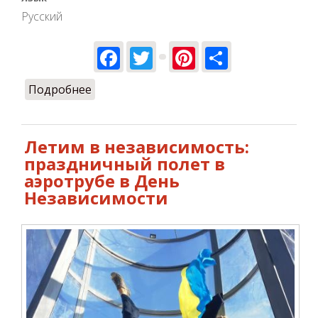
Русский
Facebook
Twitter
Pinterest
Share
Подробнее
о Идеи для подарка на день рождения
в Киеве
Летим в независимость:
праздничный полет в
аэротрубе в День
Независимости