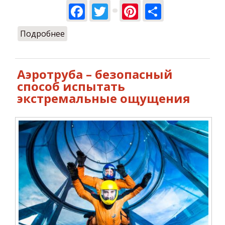
Facebook
Twitter
Pinterest
Share
Подробнее
о Какую аэротрубу выбрать —
закрытую или открытую?
Аэротруба – безопасный
способ испытать
экстремальные ощущения