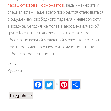
парашютистов и космонавтов
, ведь именно этим
специалистам чаще всего приходится сталкиваться
с ощущением свободного падения и невесомости
в воздухе. Сегодня же полет в аэродинамической
трубе Киев - не столь эксклюзивное занятие:
абсолютно каждый желающий может воплотить в
реальность давнюю мечту и почувствовать на
себе всю прелесть полета.
Язык
Русский
Facebook
Twitter
Pinterest
Share
Подробнее
о Можно ли похудеть при занятиях в
аэротрубе?