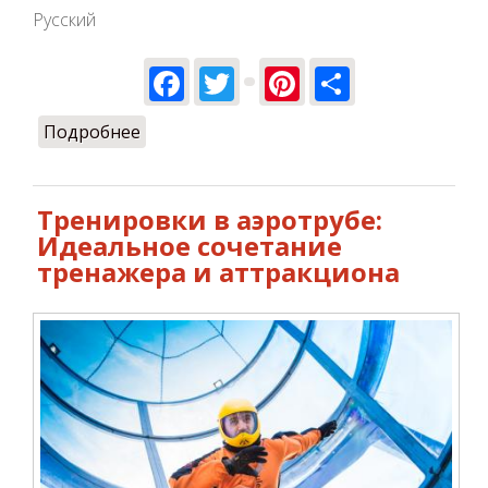
Русский
Facebook
Twitter
Pinterest
Share
Подробнее
о Летим в независимость:
праздничный полет в аэротрубе в День
Независимости
Тренировки в аэротрубе:
Идеальное сочетание
тренажера и аттракциона