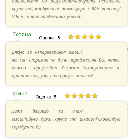
націленістю на результат-відчуття нереально
крутезної,незабутньої атмосфери і ВАУ польоту!
Удачі і нових професійних успіхів!
Тетяна
★★★★★
Оценка
5
13.05.2024 в 11:30
Дякую за неперевершені емоції,
які син отримав на день народження! Все чітко,
класно і професійно. Респект інструкторам за
привітність, увагу та професіоналізм!
Ірина
★★★★★
Оценка
5
11.05.2024 в 15:48
Дуже дякуємо за такі
емоції!!)Було дуже круто та цікаво!)Рекомендую
спробувати!))