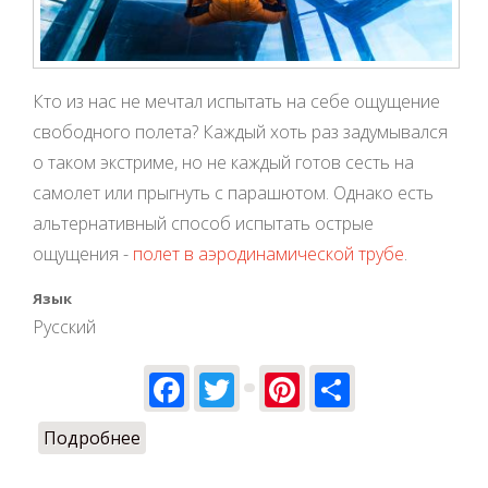
Кто из нас не мечтал испытать на себе ощущение
свободного полета? Каждый хоть раз задумывался
о таком экстриме, но не каждый готов сесть на
самолет или прыгнуть с парашютом. Однако есть
альтернативный способ испытать острые
ощущения -
полет в аэродинамической трубе
.
Язык
Русский
Facebook
Twitter
Pinterest
Share
Подробнее
о Аэротруба – безопасный способ
испытать экстремальные ощущения