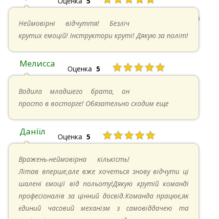
Оценка
5
22.06.2024 в 15:59
Неймовірні відчуття! Безліч
крутих емоцій! Інструктори круті! Дякую за політ!
Мелисса
★★★★★
Оценка
5
16.06.2024 в 18:01
Водила младшего брата, он
просто в восторге! Обязательно сходим еще
Даніїл
★★★★★
Оценка
5
26.05.2024 в 11:21
Вражень-неймовірна кількість!
Літав вперше,але вже хочеться знову відчути ці
шалені ємоції від польоту!Дякую крутій команді
професіоналів за цінний досвід.Команда працює,як
єдиний часовий механізм з самовіддачею та