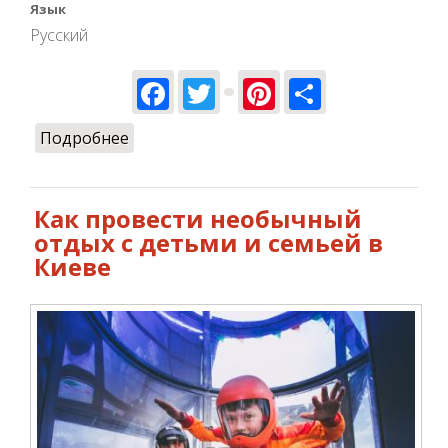
первые впечатления от свободного полета.
Язык
Русский
Facebook
Twitter
Pinterest
Share
Подробнее
о Как сделать оригинальный подарок
парню на день рождения
Как провести необычный
отдых с детьми и семьей в
Киеве