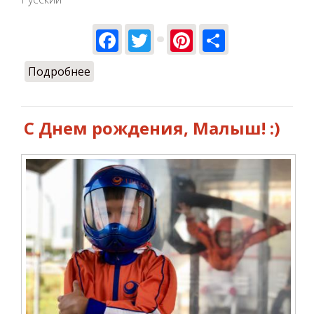
Facebook
Twitter
Pinterest
Share
Подробнее
о Как провести свой отдых
экстремально на выходных
С Днем рождения, Малыш! :)