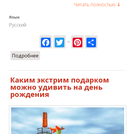
Читать полностью ⇓
Язык
Русский
Facebook
Twitter
Pinterest
Share
Подробнее
о Какой сделать оригинальный
подарок лучшему другу на день
рождения?
Каким экстрим подарком
можно удивить на день
рождения