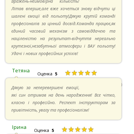
Вражень-неймовірна кількість!
Літав вперше,але вже хочеться знову відчути ці
шалені ємоції від польоту!Дякую крутій команді
професіоналів за цінний досвід.Команда працює,як
єдиний часовий механізм з самовіддачею та
націленістю на результат-відчуття нереально
крутезної,незабутньої атмосфери і ВАУ польоту!
Удачі і нових професійних успіхів!
Тетяна
★★★★★
Оценка
5
13.05.2024 в 11:30
Дякую за неперевершені емоції,
які син отримав на день народження! Все чітко,
класно і професійно. Респект інструкторам за
привітність, увагу та професіоналізм!
Ірина
★★★★★
Оценка
5