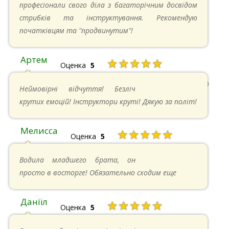
професіонали свого діла з багаторічним досвідом
стрибків та інструктування. Рекомендую
початківцям та "продвинутим"!
Артем
★★★★★
Оценка
5
22.06.2024 в 15:59
Неймовірні відчуття! Безліч
крутих емоцій! Інструктори круті! Дякую за політ!
Мелисса
★★★★★
Оценка
5
16.06.2024 в 18:01
Водила младшего брата, он
просто в восторге! Обязательно сходим еще
Даніїл
★★★★★
Оценка
5
26.05.2024 в 11:21