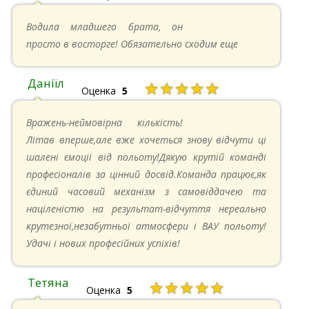
16.06.2024 в 18:01
Водила младшего брата, он
просто в восторге! Обязательно сходим еще
Даніїл
★★★★★
Оценка
5
26.05.2024 в 11:21
Вражень-неймовірна кількість!
Літав вперше,але вже хочеться знову відчути ці
шалені ємоції від польоту!Дякую крутій команді
професіоналів за цінний досвід.Команда працює,як
єдиний часовий механізм з самовіддачею та
націленістю на результат-відчуття нереально
крутезної,незабутньої атмосфери і ВАУ польоту!
Удачі і нових професійних успіхів!
Тетяна
★★★★★
Оценка
5