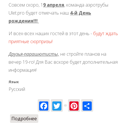
Совсем скоро, 1
9 апреля
, команда аэротрубы
Ulet.pro будет отмечать наш
4-й День
рождения!!!
И всех-всех наших гостей в этот день -
будут ждать
приятные сюрпризы!
Друзья-парашютисты,
не стройте планов на
вечер 19-го! Для Вас вскоре будет дополнительная
информация!
Язык
Русский
Facebook
Twitter
Pinterest
Share
Подробнее
о Скоро нам 4 годика!