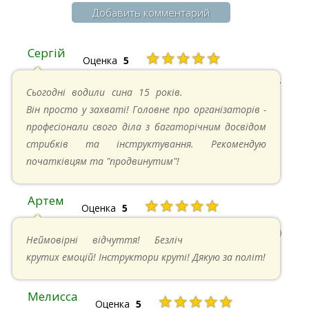
Добавить комментарий
Сергій
★★★★★
Оценка
5
20.04.2025 в 17:07
Сьогодні водили сина 15 років.
Він просто у захваті! Головне про організаторів -
професіонали свого діла з багаторічним досвідом
стрибків та інструктування. Рекомендую
початківцям та "продвинутим"!
Артем
★★★★★
Оценка
5
22.06.2024 в 15:59
Неймовірні відчуття! Безліч
крутих емоцій! Інструктори круті! Дякую за політ!
Мелисса
★★★★★
Оценка
5