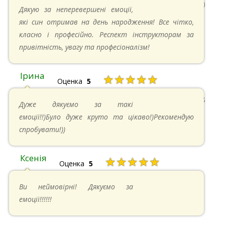
13.05.2024 в 11:30
Дякую за неперевершені емоції,
які син отримав на день народження! Все чітко,
класно і професійно. Респект інструкторам за
привітність, увагу та професіоналізм!
Ірина
★★★★★
Оценка
5
11.05.2024 в 15:48
Дуже дякуємо за такі
емоції!!)Було дуже круто та цікаво!)Рекомендую
спробувати!))
Ксенія
★★★★★
Оценка
5
05.05.2024 в 14:41
Ви неймовірні! Дякуємо за
емоції!!!!!!