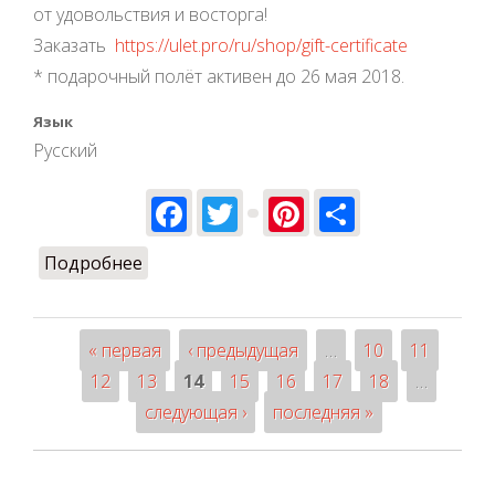
от удовольствия и восторга!
Заказать
https://ulet.pro/ru/shop/gift-certificate
* подарочный полёт активен до 26 мая 2018.
Язык
Русский
Facebook
Twitter
Pinterest
Share
Подробнее
о 8 Марта на горизонте ;)
« первая
‹ предыдущая
…
10
11
Страницы
12
13
14
15
16
17
18
…
следующая ›
последняя »