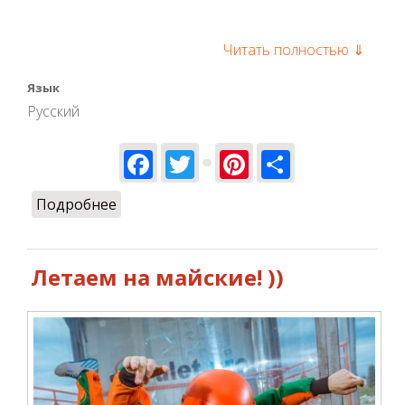
Читать полностью ⇓
Язык
Русский
Facebook
Twitter
Pinterest
Share
Подробнее
о Где можно активно отдохнуть в
Киеве
Летаем на майские! ))