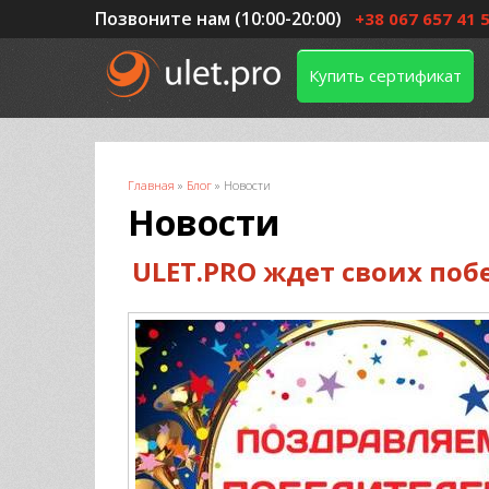
Позвоните нам (10:00-20:00)
+38 067 657 41 
Купить сертификат
Вы здесь
Главная
»
Блог
»
Новости
Новости
ULET.PRO ждет своих поб