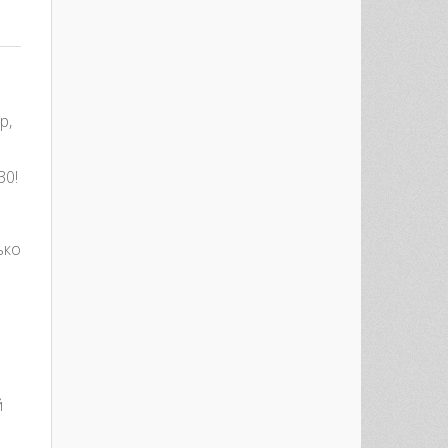
р,
30!
ько
й