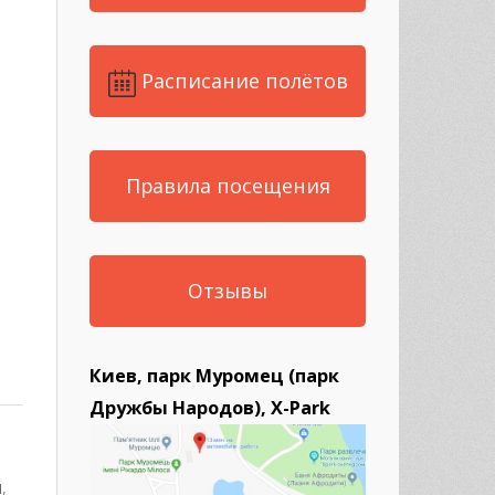
Расписание полётов
Правила посещения
Отзывы
Киев, парк Муромец (парк
Дружбы Народов), X-Park
ы
,