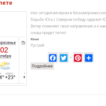
лете
Уже сегодня вечером в бескомпромиссно
борьбе Юга с Севером победу одержит Ю
Ветер поменяет свое направление и к на
снова придет тепло!
Язык
Русский
Facebook
Twitter
Pinter
Sha
Подробнее
о Ловим лето за хвост в по