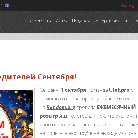
51
Киев, 
Информация
Акции
Подарочные сертификаты
Шк
едителей Сентября!
Сегодня,
1 октября
, команда
Ulet.pro
с
помощью генератора случайных чисел
на
Random.org
провела
ЕЖЕМЕСЯЧНЫЙ
розыгрыш
полетов для тех, кто экономит
свое время и заполняет электронные анк
на полеты в аэротрубе не выходя из дома!