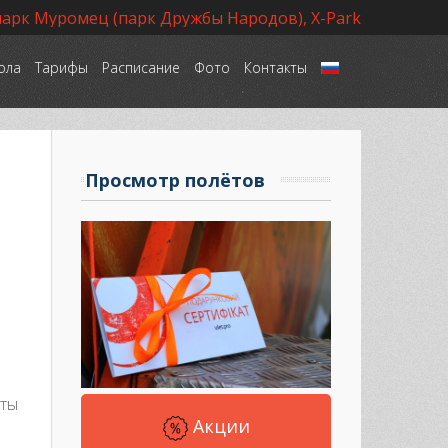
парк Муромец (парк Дружбы Народов), X-Park
ола
Тарифы
Расписание
Фото
Контакты
Язык
Просмотр полётов
еты
Акции