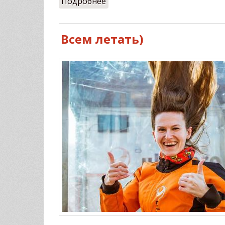
Подробнее
о С Ulet.pro всегда тепло =)
Всем летать)