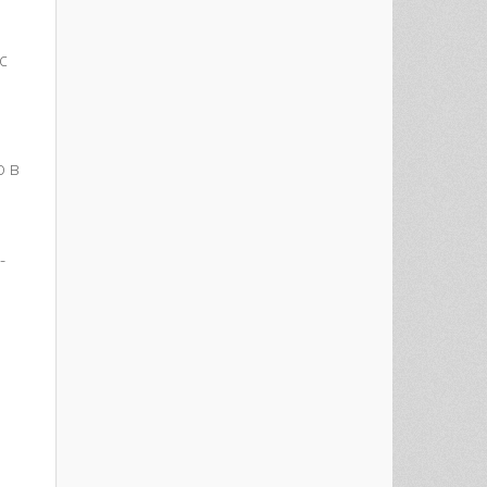
и
с
о в
-