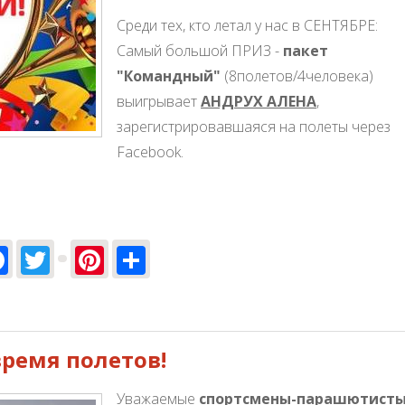
Среди тех, кто летал у нас в СЕНТЯБРЕ:
Самый большой ПРИЗ -
пакет
"Командный"
(8полетов/4человека)
выигрывает
АНДРУХ АЛЕНА
,
зарегистрировавшаяся на полеты через
Facebook.
Facebook
Twitter
Pinterest
Share
ителей Сентября!
ремя полетов!
Уважаемые
спортсмены-парашютист