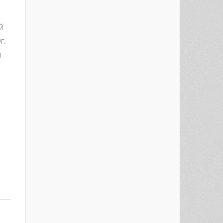
й
г.
м
est
re
лете