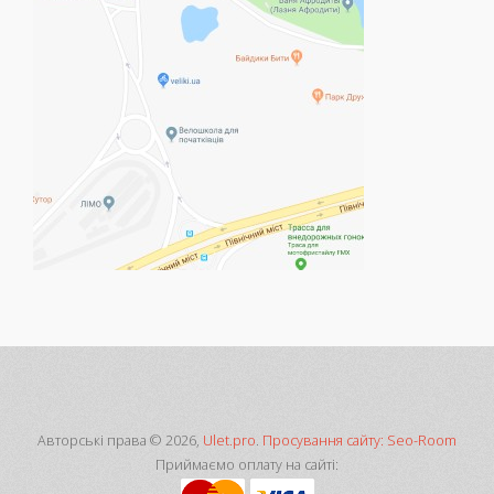
Авторські права © 2026,
Ulet.pro
.
Просування сайту: Seo-Room
Приймаємо оплату на сайті: