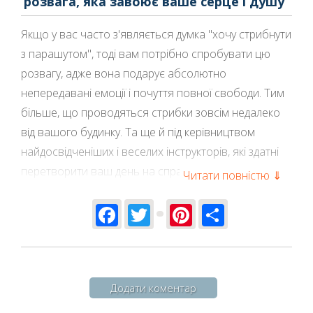
розвага, яка завоює ваше серце і душу
Якщо у вас часто з'являється думка "хочу стрибнути
з парашутом", тоді вам потрібно спробувати цю
розвагу, адже вона подарує абсолютно
непередавані емоції і почуття повної свободи. Тим
більше, що проводяться стрибки зовсім недалеко
від вашого будинку. Та ще й під керівництвом
найдосвідченіших і веселих інструкторів, які здатні
перетворити ваш день на справжню казку.
Читати повністю ⇓
Де можна стрибнути з парашутом
Facebook
Twitter
Pinterest
Share
в Чернiговi
Чому варто спробувати такий активний вид
відпочинку саме з командою компанії «Ulet.pro»?
Додати коментар
Щоб дізнатися
де стрибнути з парашутом
, потрібно