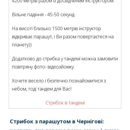
4200 метрів разом із досвідченим інструктором.
Вільне падіння - 45-50 секунд.
На висоті близько 1500 метрів інструктор
відкриває парашут, і Ви разом повертаєтеся на
планету))
Додатково до стрибка у тандемі можна замовити
повітряну фото- відеозйомку.
Хочете весело і безпечно познайомитися з
небом, тоді тандем для Вас!
Стрибок в тандемі
Стрибок з парашутом в Чернiговi: