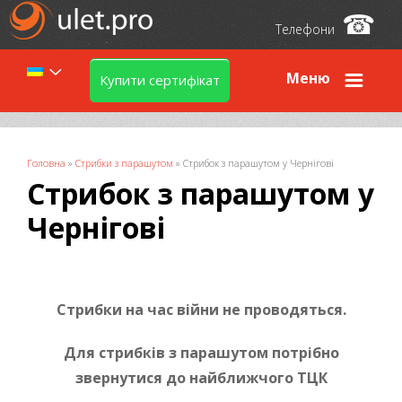
☎
Телефони
Меню
Купити сертифікат
Ви є тут
Головна
»
Стрибки з парашутом
»
Стрибок з парашутом у Чернiговi
Стрибок з парашутом у
Чернiговi
Стрибки на час війни не проводяться.
Для стрибків з парашутом потрібно
звернутися до найближчого ТЦК