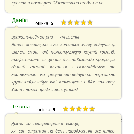
просто в восторге! Обязательно сходим еще
спортсменів по
курсам АФФ
, які включають в себе
великий обсяг теоретичних знань про різні типи
Даніїл
★★★★★
стрибків, а також і їх практичне відпрацювання. Під
оцінка
5
час їх проходження ви зможете виконати стрибок з
26.05.2024 в 11:21
Вражень-неймовірна кількість!
парашутом в тандемі, щоб просто відчути ці
Літав вперше,але вже хочеться знову відчути ці
відчуття вперше, не відволікаючись на технічні
шалені ємоції від польоту!Дякую крутій команді
моменти. Після цього ви зможете стрибнути з
професіоналів за цінний досвід.Команда працює,як
парашутом самостійно і взяти участь в групових
єдиний часовий механізм з самовіддачею та
стрибках, які зроблять вас справжнім
націленістю на результат-відчуття нереально
професіоналом.
крутезної,незабутньої атмосфери і ВАУ польоту!
Удачі і нових професійних успіхів!
Що потрібно знати про наших
Тетяна
★★★★★
інструкторів зі стрибків з
оцінка
5
парашутом?
13.05.2024 в 11:30
Дякую за неперевершені емоції,
У нашій команді працюють справжні професіонали,
які син отримав на день народження! Все чітко,