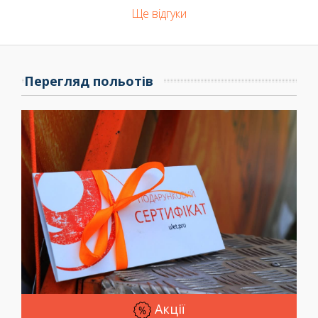
«Ульот.про»?
Ще відгуки
Відповідаючи на питання, скільки коштує стрибнути
з парашутом, потрібно відзначити, що ціна
залежить від декількох параметрів:
Перегляд польотів
типу пакету, тобто кількості осіб, які будуть
стрибати;
загальної кількості польотів;
здійснюватиметься стрибок з парашутом з
інструктором або без нього;
в який день: будній або вихідний буде
використаний сертифікат.
Щоб точно дізнатися,
скільки коштує стрибок з
парашутом в Києві
, вивчіть прайс на нашому сайті
або зв'яжіться з нами за вказаними номерами
Акції