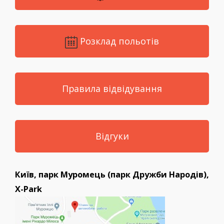
телефонів. Ми пропонуємо стрибок з парашутом в
Травневому, який користується популярністю серед
професійних спортсменів.
Розклад польотів
Звертайтеся в компанію «Ульот.про», щоб
замовити
подарунковий сертифікат на стрибок з
парашутом
або записатися на навчання. Адже
Правила відвідування
саме у нас ви не тільки отримаєте усі потрібні
навички, але і зможете провести час з
приголомшливою командою фахівців, які
Відгуки
поділяться з вами своїм досвідом, знаннями,
професійними секретами і не дадуть занудьгувати.
Київ, парк Муромець (парк Дружби Народів),
X-Park