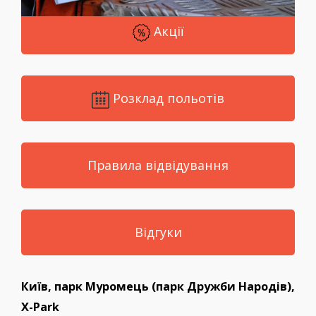
Акції
Розклад польотів
Правила відвідування
Відгуки
Київ, парк Муромець (парк Дружби Народів),
X-Park