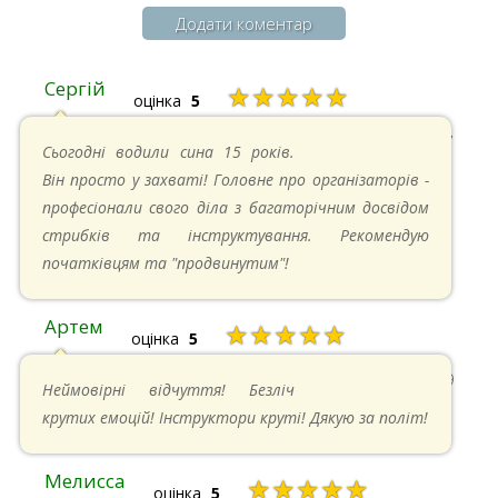
Додати коментар
Сергій
★★★★★
оцінка
5
20.04.2025 в 17:07
Сьогодні водили сина 15 років.
Він просто у захваті! Головне про організаторів -
професіонали свого діла з багаторічним досвідом
стрибків та інструктування. Рекомендую
початківцям та "продвинутим"!
Артем
★★★★★
оцінка
5
22.06.2024 в 15:59
Неймовірні відчуття! Безліч
крутих емоцій! Інструктори круті! Дякую за політ!
Мелисса
★★★★★
оцінка
5