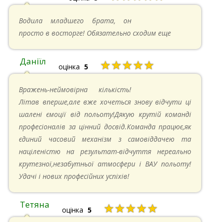
16.06.2024 в 18:01
Водила младшего брата, он
просто в восторге! Обязательно сходим еще
Даніїл
★★★★★
оцінка
5
26.05.2024 в 11:21
Вражень-неймовірна кількість!
Літав вперше,але вже хочеться знову відчути ці
шалені ємоції від польоту!Дякую крутій команді
професіоналів за цінний досвід.Команда працює,як
єдиний часовий механізм з самовіддачею та
націленістю на результат-відчуття нереально
крутезної,незабутньої атмосфери і ВАУ польоту!
Удачі і нових професійних успіхів!
Тетяна
★★★★★
оцінка
5