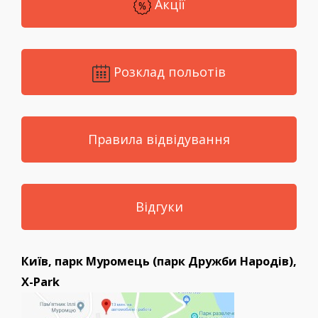
Акції
Розклад польотів
Правила відвідування
Відгуки
Київ, парк Муромець (парк Дружби Народів),
X-Park