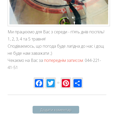
Ми працюємо для Вас з середи - п'ять днів поспіль!
1, 2, 3, 4 та 5 травня!
Сподіваємось, що погода буде лагідна до нас і дощ
не буде нам заважати ;)
Чекаємо на Вас за
попереднім записом
: 044-221-
41-51
Facebook
Twitter
Pinterest
Share
Додати коментар