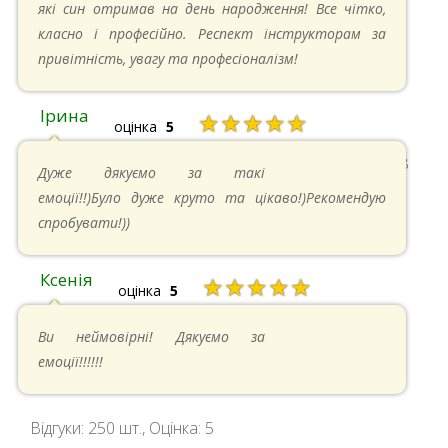
які син отримав на день народження! Все чітко,
класно і професійно. Респект інструкторам за
привітність, увагу та професіоналізм!
Ірина
★★★★★
оцінка
5
11.05.2024 в 15:48
Дуже дякуємо за такі
емоції!!)Було дуже круто та цікаво!)Рекомендую
спробувати!))
Ксенія
★★★★★
оцінка
5
05.05.2024 в 14:41
Ви неймовірні! Дякуємо за
емоції!!!!!!
Відгуки:
250
шт., Оцінка:
5