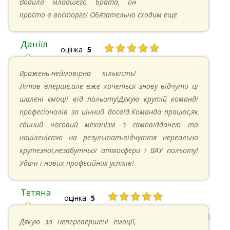
Водила младшего брата, он
просто в восторге! Обязательно сходим еще
Даніїл
★★★★★
оцінка
5
26.05.2024 в 11:21
Вражень-неймовірна кількість!
Літав вперше,але вже хочеться знову відчути ці
шалені ємоції від польоту!Дякую крутій команді
професіоналів за цінний досвід.Команда працює,як
єдиний часовий механізм з самовіддачею та
націленістю на результат-відчуття нереально
крутезної,незабутньої атмосфери і ВАУ польоту!
Удачі і нових професійних успіхів!
Тетяна
★★★★★
оцінка
5
13.05.2024 в 11:30
Дякую за неперевершені емоції,