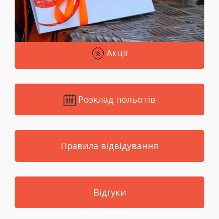
Акції
Розклад польотів
Правила відвідування
Відгуки