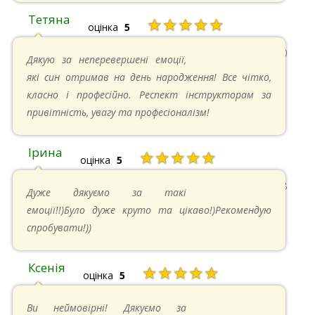
Тетяна
★★★★★
оцінка
5
13.05.2024 в 11:30
Дякую за неперевершені емоції,
які син отримав на день народження! Все чітко,
класно і професійно. Респект інструкторам за
привітність, увагу та професіоналізм!
Ірина
★★★★★
оцінка
5
11.05.2024 в 15:48
Дуже дякуємо за такі
емоції!!)Було дуже круто та цікаво!)Рекомендую
спробувати!))
Ксенія
★★★★★
оцінка
5
05.05.2024 в 14:41
Ви неймовірні! Дякуємо за