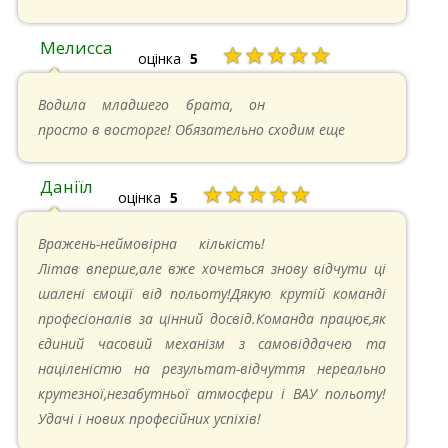
Мелисса
★★★★★
оцінка
5
16.06.2024 в 18:01
Водила младшего брата, он
просто в восторге! Обязательно сходим еще
Даніїл
★★★★★
оцінка
5
26.05.2024 в 11:21
Вражень-неймовірна кількість!
Літав вперше,але вже хочеться знову відчути ці
шалені ємоції від польоту!Дякую крутій команді
професіоналів за цінний досвід.Команда працює,як
єдиний часовий механізм з самовіддачею та
націленістю на результат-відчуття нереально
крутезної,незабутньої атмосфери і ВАУ польоту!
Удачі і нових професійних успіхів!