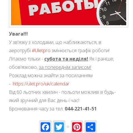
Увага!!!
У зв'язку з холодами, що наближаються, в
аеротрубі
#Uletpro
змінюється графік роботи!
Літаємо тільки -
субота та неділя!
Як і раніше,
обов'язково,
за попереднім записом!
Розклад можна знайти за посиланням
-
https://ulet.pro/uk/calendar
Від 60 льотних хвилин - польоти можливі в будь-
який зручний для Вас день і час!
Бронювання часу за тел.
044-221-41-51
Facebook
Twitter
Pinterest
Share