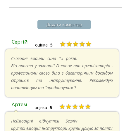
Додати коментар
Сергій
★★★★★
оцінка
5
20.04.2025 в 17:07
Сьогодні водили сина 15 років.
Він просто у захваті! Головне про організаторів -
професіонали свого діла з багаторічним досвідом
стрибків та інструктування. Рекомендую
початківцям та "продвинутим"!
Артем
★★★★★
оцінка
5
22.06.2024 в 15:59
Неймовірні відчуття! Безліч
крутих емоцій! Інструктори круті! Дякую за політ!