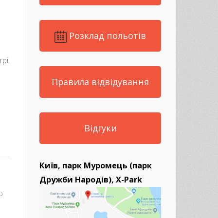
Розклад польотів
рі.
Правила відвідування
Відгуки
Київ, парк Муромець (парк
Дружби Народів), X-Park
о