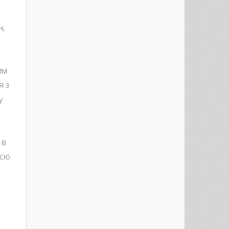
н,
им
я з
у
 в
всю