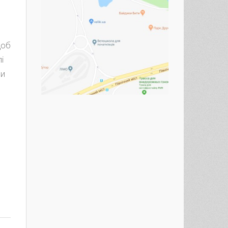
щоб
і
ми