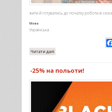
жити й готуватись до початку роботи в сезон
Мова
Українська
Читати далі
про До дня закоханих -20%
-25% на польоти!