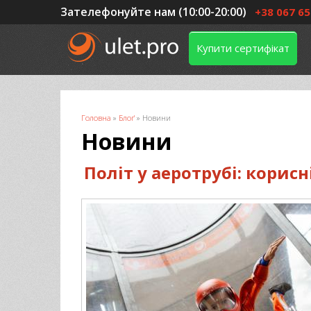
Зателефонуйте нам (10:00-20:00)
+38 067 65
Купити сертифікат
Ви є тут
Головна
»
Блоґ
»
Новини
Новини
Політ у аеротрубі: корисн