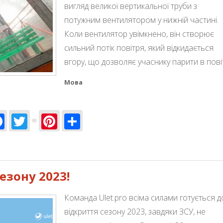
вигляд великої вертикальної труби з
потужним вентилятором у нижній частині.
Коли вентилятор увімкнено, він створює
сильний потік повітря, який відкидається
вгору, що дозволяє учаснику парити в повіт
Мова
Facebook
Twitter
Pinterest
Share
ні розваги для дітей
езону 2023!
Команда Ulet.pro всіма силами готується д
відкриття сезону 2023, завдяки ЗСУ, не