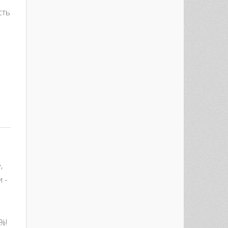
сть
,
 -
%!