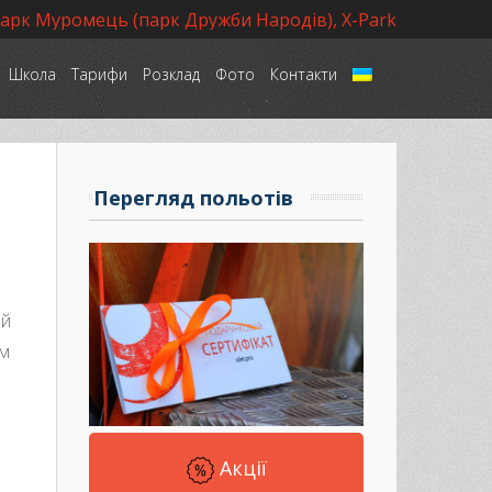
парк Муромець (парк Дружби Народів), X-Park
Школа
Тарифи
Розклад
Фото
Контакти
Language
Перегляд польотів
ий
им
Акції