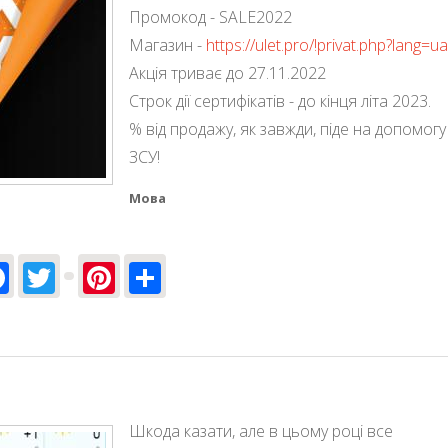
Промокод - SALE2022
Магазин -
https://ulet.pro/!privat.php?lang=ua
Акція триває до 27.11.2022
Строк дії сертифікатів - до кінця літа 2023.
% від продажу, як завжди, піде на допомогу
ЗСУ!
Мова
Facebook
Twitter
Pinterest
Share
Шкода казати, але в цьому році все