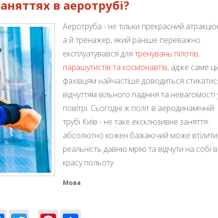
аняттях в аеротрубі?
Аеротруба - не тільки прекрасний атракціо
а й тренажер, який раніше переважно
експлуатувався для
тренувань пілотів,
парашутистів та космонавтів
, адже саме ц
фахівцям найчастіше доводиться стикатис
відчуттям вільного падіння та невагомості 
повітрі. Сьогодні ж політ в аеродинамічній
трубі Київ - не таке ексклюзивне заняття:
абсолютно кожен бажаючий може втілити
реальність давню мрію та відчути на собі 
красу польоту.
Мова