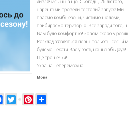
дивлячись ні на що. Сьогодні, 26 лютого,
нарешті ми провели тестовий запуск! Ми
праємо комбінезони, чистимо шоломи,
прибираємо територію. Все заради того, 
Вам було комфортно! Зовсім скоро у розділ
Розклад з'являться перші польотні сесії й 
будемо чекати Вас у гості, наші любі Друзі!
Ще трошечки!
Україна непереможна!
Мова
Facebook
Twitter
Pinterest
Share
сезону 2023!