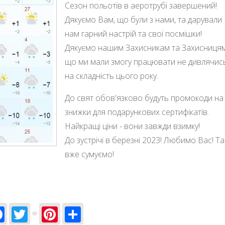
Сезон польотів в аеротрубі завершений!
Дякуємо Вам, що були з нами, та дарували
нам гарний настрій та свої посмішки!
Дякуємо нашим Захисникам та Захисницям
що ми мали змогу працювати не дивлячис
на складність цього року.
До свят обов'язково будуть промокоди на
знижки для подарункових сертифікатів.
Найкращі ціни - вони завжди взимку!
До зустрічі в березні 2023! Любимо Вас! Та
вже сумуємо!
Facebook
Twitter
Pinterest
Share