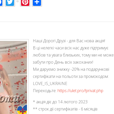
Facebook
Twitter
Pinterest
Share
аняттях в аеротрубі?
Наші Дорогі Друзі - для Вас нова акція!
В ці нелегкі часи всіх нас дуже підтримує
любов та увага близьких, тому ми не мож
забути про День всіх закоханих!
Ми даруємо знижку -20% на подарункові
сертифікати на польоти за промокодом:
LOVE_IS_UKRAINE
Переходьте:
https://ulet.pro/!privat.php
* акція діє до 14 лютого 2023
** строк дії сертифікатів - 6 місяців