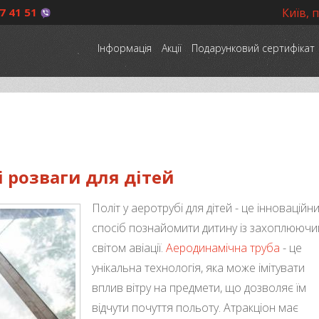
7 41 51
Київ, 
Інформація
Акції
Подарунковий сертифікат
і розваги для дітей
Політ у аеротрубі для дітей - це інноваційн
спосіб познайомити дитину із захоплююч
світом авіації.
Аеродинамічна труба
- це
унікальна технологія, яка може імітувати
вплив вітру на предмети, що дозволяє їм
відчути почуття польоту. Атракціон має