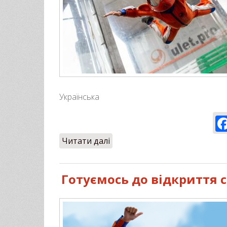
Українська
Читати далі
про Політ у аеротрубі: корис
Готуємось до відкриття с