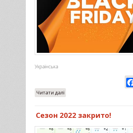
Українська
Читати далі
про -25% на польоти!
Сезон 2022 закрито!