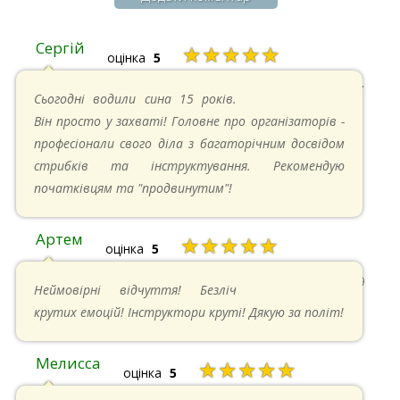
Сергій
★★★★★
оцінка
5
20.04.2025 в 17:07
Сьогодні водили сина 15 років.
Він просто у захваті! Головне про організаторів -
професіонали свого діла з багаторічним досвідом
стрибків та інструктування. Рекомендую
початківцям та "продвинутим"!
Артем
★★★★★
оцінка
5
22.06.2024 в 15:59
Неймовірні відчуття! Безліч
крутих емоцій! Інструктори круті! Дякую за політ!
Мелисса
★★★★★
оцінка
5