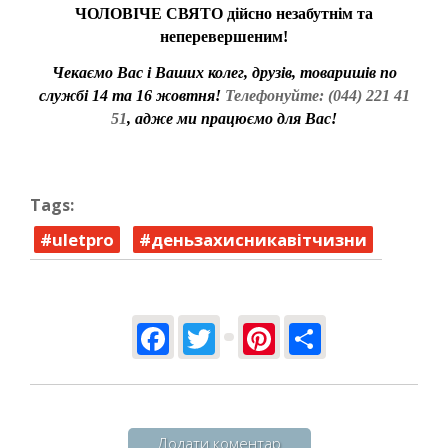
ЧОЛОВІЧЕ СВЯТО дійсно незабутнім та
неперевершеним!
Чекаємо Вас і Ваших колег, друзів, товаришів по
службі 14 та 16 жовтня!
Телефонуйте: (044) 221 41
51
, адже ми працюємо для Вас!
Tags:
#uletpro
#деньзахисникавітчизни
Facebook
Twitter
Pinterest
Share
Додати коментар