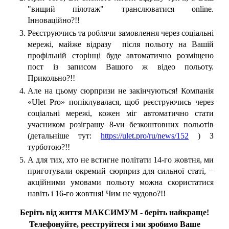
"вищий пілотаж" транслюватися online.
Інноваційно?!!
Реєструючись та роблячи замовлення через соціальні
мережі, майже відразу після польоту на Вашій
профільній сторінці буде автоматично розміщено
пост із записом Вашого ж відео польоту.
Прикольно?!!
Але на цьому сюрпризи не закінчуються! Компанія
«Ulet Pro» попіклувалася, щоб реєструючись через
соціальні мережі, кожен міг автоматично стати
учасником розіграшу 8-vи безкоштовних польотів
(детальніше тут:
https://ulet.pro/ru/news/152
) З
турботою?!!
А для тих, хто не встигне політати 14-го жовтня, ми
приготували окремий сюрприз для сильної статі, −
акційними умовами польоту можна скористатися
навіть і 16-го жовтня! Чим не чудово?!!
Беріть від життя МАКСИМУМ - беріть найкраще!
Телефонуйте, реєструйтеся і ми зробимо Ваше