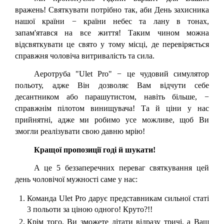
вражень! Святкувати потрібно так, аби День захисника
нашої країни − країни небес та лану в тонах,
запам'ятався на все життя! Таким чином можна
відсвяткувати це свято у тому місці, де перевіряється
справжня чоловіча витривалість та сила.
Аеротруба "Ulet Pro" − це чудовий симулятор
польоту, адже Він дозволяє Вам відчути себе
десантником або парашутистом, навіть більше, −
справжнім пілотом винищувача! Та й ціни у нас
прийнятні, адже ми робимо усе можливе, щоб Ви
змогли реалізувати свою давню мрію!
Кращої пропозиції годі й шукати!
А це 5 беззаперечних переваг святкування цей
день чоловічої мужності саме у нас:
Команда Ulet Pro дарує представникам сильної статі
3 польоти за ціною одного! Круто?!!
Крім того, Ви зможете літати відразу тричі, а Ваш