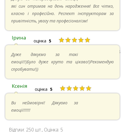
які син отримав на день народження! Все чітко,
класно і професійно. Респект інструкторам за
привітність, увагу та професіоналізм!
Ірина
★★★★★
оцінка
5
11.05.2024 в 15:48
Дуже дякуємо за такі
емоції!!)Було дуже круто та цікаво!)Рекомендую
спробувати!))
Ксенія
★★★★★
оцінка
5
05.05.2024 в 14:41
Ви неймовірні! Дякуємо за
емоції!!!!!!
Відгуки:
250
шт., Оцінка:
5