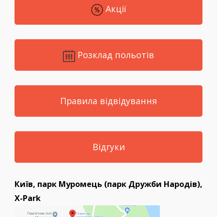
Акції
Розклад польотів
Правила відвідування
Відгуки
Київ, парк Муромець (парк Дружби Народів),
X-Park