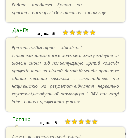
16.06.2024 в 18:01
Водила младшего брата, он
просто в восторге! Обязательно сходим еще
Даніїл
★★★★★
оцінка
5
26.05.2024 в 11:21
Вражень-неймовірна кількість!
Літав вперше,але вже хочеться знову відчути ці
шалені ємоції від польоту!Дякую крутій команді
професіоналів за цінний досвід.Команда працює,як
єдиний часовий механізм з самовіддачею та
націленістю на результат-відчуття нереально
крутезної,незабутньої атмосфери і ВАУ польоту!
Удачі і нових професійних успіхів!
Тетяна
★★★★★
оцінка
5
13.05.2024 в 11:30
Дякую за неперевершені емоції,