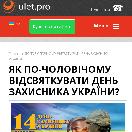
☎
Телефони
Меню
Купити сертифікат
Ви є тут
Головна
»
ЯК ПО-ЧОЛОВІЧОМУ ВІДСВЯТКУВАТИ ДЕНЬ ЗАХИСНИКА
УКРАЇНИ?
ЯК ПО-ЧОЛОВІЧОМУ
ВІДСВЯТКУВАТИ ДЕНЬ
ЗАХИСНИКА УКРАЇНИ?