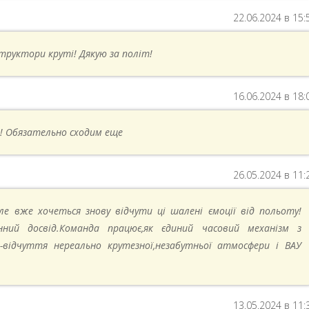
22.06.2024 в 15:
структори круті! Дякую за політ!
16.06.2024 в 18:
! Обязательно сходим еще
26.05.2024 в 11:
ле вже хочеться знову відчути ці шалені ємоції від польоту!
нний досвід.Команда працює,як єдиний часовий механізм з
відчуття нереально крутезної,незабутньої атмосфери і ВАУ
13.05.2024 в 11: