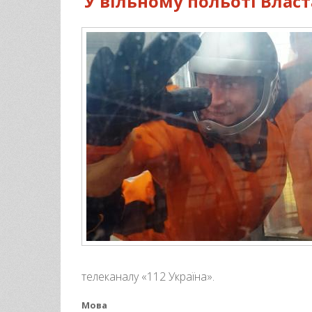
У вільному польоті Влас
телеканалу «112 Україна».
Мова