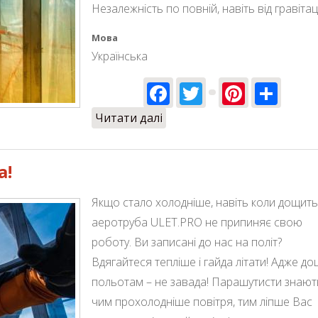
Незалежність по повній, навіть від гравітаці
Мова
Українська
Facebook
Twitter
Pinter
Sha
Читати далі
про Незалежність по повній,
а!
Якщо стало холодніше, навіть коли дощить
аеротруба ULET.PRO не припиняє свою
роботу. Ви записані до нас на політ?
Вдягайтеся тепліше і гайда літати! Адже до
польотам – не завада! Парашутисти знают
чим прохолодніше повітря, тим ліпше Вас