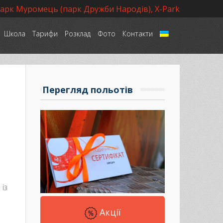
парк Муромець (парк Дружби Народів), X-Park
Школа
Тарифи
Розклад
Фото
Контакти
Language
Перегляд польотів
із
Акції