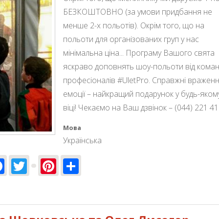
БЕЗКОШТОВНО (за умови придбання не
менше 2-х польотів). Окрім того, що на
польоти для організованих груп у нас
мінімальна ціна... Програму Вашого свята
яскраво доповнять шоу-польоти від кома
професіоналів #UletPro. Справжні враженн
емоції – найкращий подарунок у будь-яком
віці! Чекаємо на Ваш дзвінок – (044) 221 41
Мова
Українська
Facebook
Twitter
Pinterest
Share
ення? У польоті!