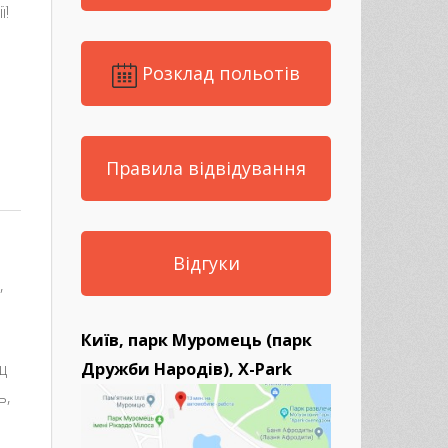
ї!
Розклад польотів
est
re
 навіть від гравітації!
Правила відвідування
Відгуки
,
Київ, парк Муромець (парк
щ
Дружби Народів), X-Park
ь,