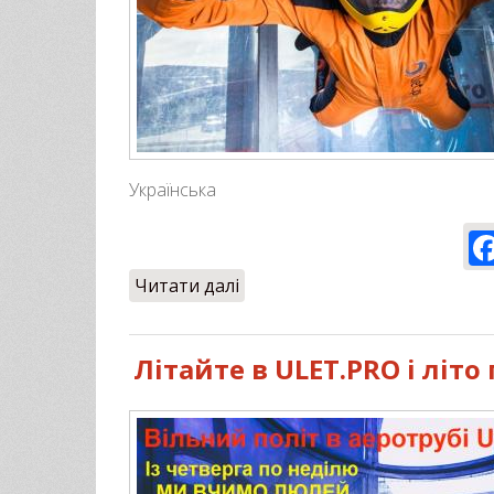
Українська
Читати далі
про Дощ польотам – не зава
Літайте в ULET.PRO і літ