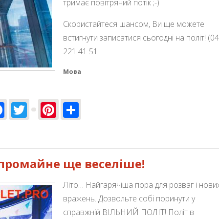
тримає повітряний потік ;-)
Скористайтеся шансом, Ви ще можете
встигнути записатися сьогодні на політ! (04
221 41 51
Мова
Facebook
Twitter
Pinterest
Share
да!
о промайне ще веселіше!
Літо… Найгарячіша пора для розваг і нови
вражень. Дозвольте собі поринути у
справжній ВІЛЬНИЙ ПОЛІТ! Політ в