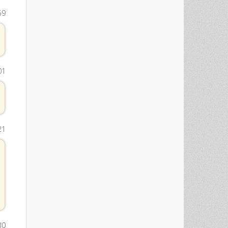
59
01
21
30