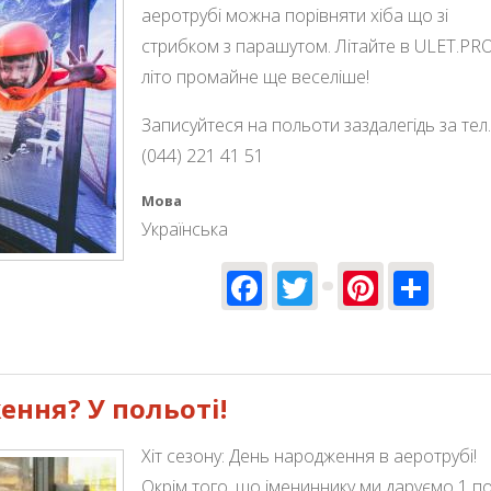
аеротрубі можна порівняти хіба що зі
стрибком з парашутом. Літайте в ULET.PRO
літо промайне ще веселіше!
Записуйтеся на польоти заздалегідь за тел.
(044) 221 41 51
Мова
Українська
Facebook
Twitter
Pinter
Sha
то промайне ще веселіше!
ння? У польоті!
Хіт сезону: День народження в аеротрубі!
Окрім того, що імениннику ми даруємо 1 по