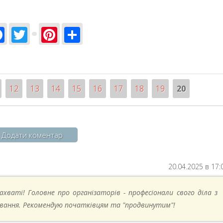
Facebook
Twitter
Pinterest
Share
ста Шовковська та Олег Лисогор
12
13
14
15
16
17
18
19
20
Додати коментар
20.04.2025 в 17:
ахваті! Головне про організаторів - професіонали свого діла з
вання. Рекомендую початківцям та "продвинутим"!