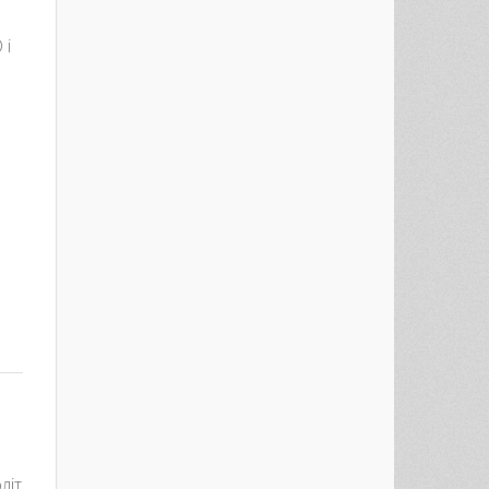
 і
est
re
літ