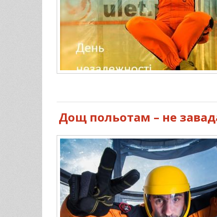
Дощ польотам – не завад