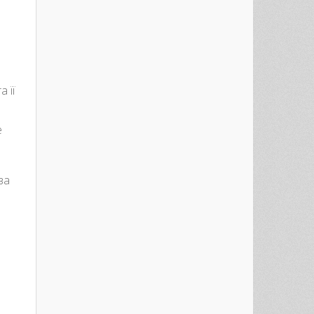
 її
е
за