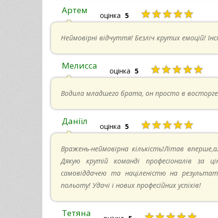
Артем
★★★★★
оцінка
5
Неймовірні відчуття! Безліч крутих емоцій! Ін
Мелисса
★★★★★
оцінка
5
Водила младшего брата, он просто в восторге
Даніїл
★★★★★
оцінка
5
Вражень-неймовірна кількість!Літав вперше,а
Дякую крутій команді професіоналів за ці
самовіддачею та націленістю на результат-
польоту! Удачі і нових професійних успіхів!
Тетяна
★★★★★