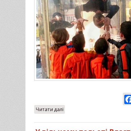
Читати далі
про Найкращий День народж