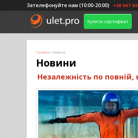
Зателефонуйте нам (10:00-20:00)
+38 067 65
Купити сертифікат
Ви є тут
Головна
»
Новини
Новини
Незалежність по повній, н