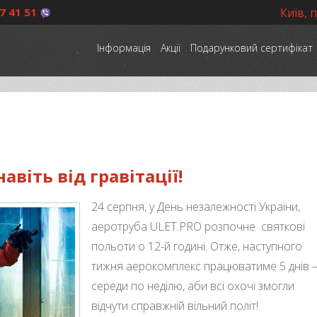
7 41 51
Київ, 
Інформація
Акції
Подарунковий сертифікат
авіть від гравітації!
24 серпня, у День незалежності України,
аеротруба ULET.PRO розпочне святкові
польоти о 12-й годині. Отже, наступного
тижня аерокомплекс працюватиме 5 днів – 
середи по неділю, аби всі охочі змогли
відчути справжній вільний політ!