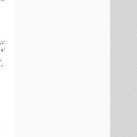
нди
я і
у
 51