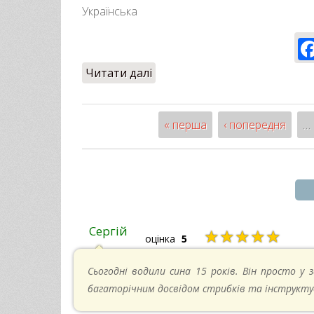
Українська
Читати далі
про У вільному польоті Вла
« перша
‹ попередня
…
Сторінки
Сергій
★★★★★
оцінка
5
Сьогодні водили сина 15 років. Він просто у з
багаторічним досвідом стрибків та інструкту