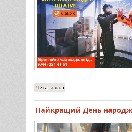
Читати далі
про Літайте в ULET.PRO і лі
Найкращий День народже