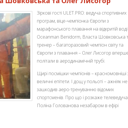
та Шовковська та Олег Лисогор
Зіркові гості ULET.PRO: ведуча спортивних
програм, віце-чемпіонка Європи з
марафонського плавання на відкритій воді
Oceanman Benidorm, Власта Шовковська та
тренер – багаторазовий чемпіон світу та
Європи з плавання – Олег Лисогор вперш
політали в аеродинамічній трубі.
Щирі посмішки чемпіонів – красномовніші 
величні епітети. І дощ у польоті – ажніяк не
зашкодив аеро-тренуванню відомих
спортсменів. Про що і розкаже телеведуча
Поліна Голованова незабаром в ефірі